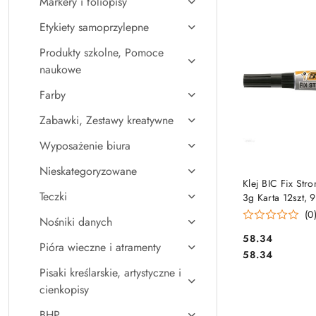
Markery i foliopisy
Najpopularniejsz
Etykiety samoprzylepne
Produkty szkolne, Pomoce
naukowe
Farby
Zabawki, Zestawy kreatywne
Wyposażenie biura
Nieskategoryzowane
DO KO
Klej BIC Fix Str
Teczki
3g Karta 12szt,
(0
Nośniki danych
Cena:
58.34
Pióra wieczne i atramenty
Cena:
58.34
Pisaki kreślarskie, artystyczne i
cienkopisy
BHP