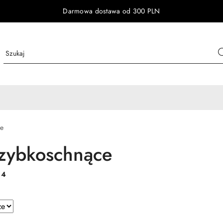
Darmowa dostawa od 300 PLN
ce
szybkoschnące
:
4