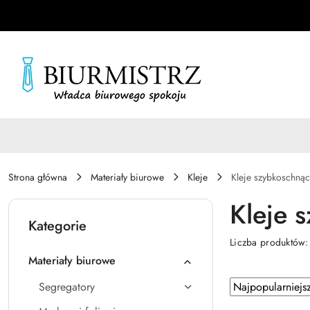
Przejdź do treści głównej
Przejdź do wyszukiwarki
Przejdź do moje konto
Przejdź do menu głównego
Przejdź do stopki
Strona główna
Materiały biurowe
Kleje
Kleje szybkoschną
Kleje 
Kategorie
Liczba produktów
Materiały biurowe
Zastosowano
Sortuj
Segregatory
według
sortowanie: