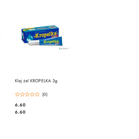
DO KOSZYKA
Klej żel KROPELKA 3g
(0)
Cena:
6.60
Cena:
6.60