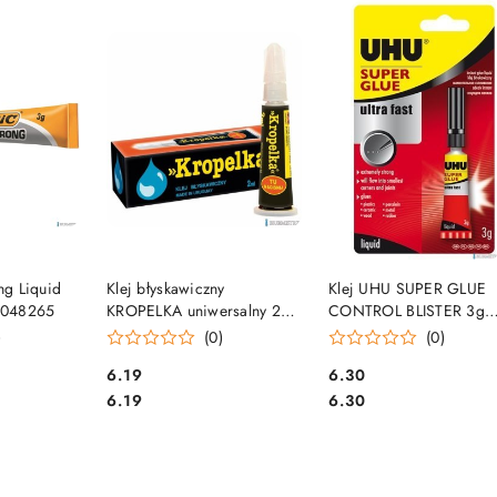
e.
SZYKA
DO KOSZYKA
DO KOSZYKA
ong Liquid
Klej błyskawiczny
Klej UHU SUPER GLUE
 9048265
KROPELKA uniwersalny 2ml
CONTROL BLISTER 3g
tubka
36015 UHU
)
(0)
(0)
Cena:
Cena:
6.19
6.30
Cena:
Cena:
6.19
6.30