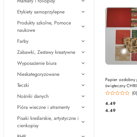
Markery i foliopisy
Najpopularniejsz
Etykiety samoprzylepne
Produkty szkolne, Pomoce
naukowe
Farby
Zabawki, Zestawy kreatywne
Wyposażenie biura
Nieskategoryzowane
DO KO
Papier ozdobny
Teczki
świąteczny CHR
KRAFT mix 200
(0
Nośniki danych
Cena:
4.49
Pióra wieczne i atramenty
Cena:
4.49
Pisaki kreślarskie, artystyczne i
cienkopisy
BHP