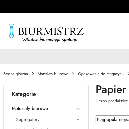
Przejdź do treści głównej
Przejdź do wyszukiwarki
Przejdź do moje konto
Przejdź do menu głównego
Przejdź do stopki
Strona główna
Materiały biurowe
Opakowania do magazynu
Papier
Kategorie
Liczba produktów
Materiały biurowe
Zastosowano
Sortuj
Segregatory
według
sortowanie: