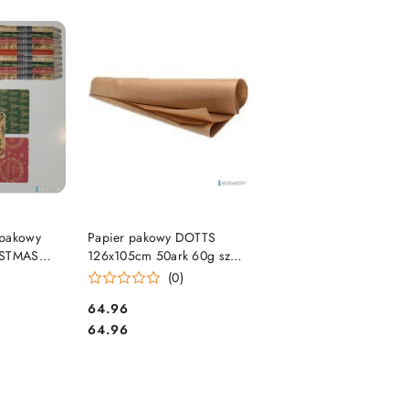
e.
SZYKA
DO KOSZYKA
 pakowy
Papier pakowy DOTTS
ISTMAS
126x105cm 50ark 60g szary
X70cm
(P-048)
)
(0)
Cena:
64.96
Cena:
64.96