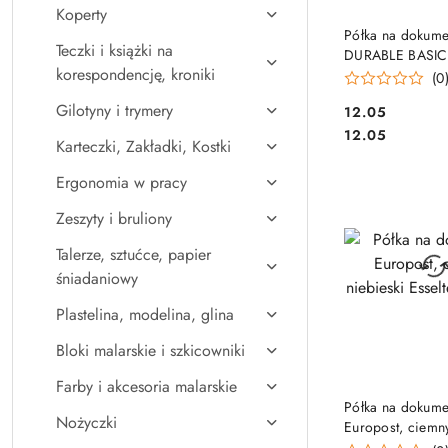
Koperty
DO KO
Półka na dokume
Teczki i książki na
DURABLE BASIC
korespondencję, kroniki
przezroczysta 1
(0
Gilotyny i trymery
Cena:
12.05
Cena:
12.05
Karteczki, Zakładki, Kostki
Ergonomia w pracy
Zeszyty i bruliony
Talerze, sztućce, papier
śniadaniowy
Plastelina, modelina, glina
Bloki malarskie i szkicowniki
Farby i akcesoria malarskie
DO KO
Półka na dokume
Nożyczki
Europost, ciemny
Esselte, 623606