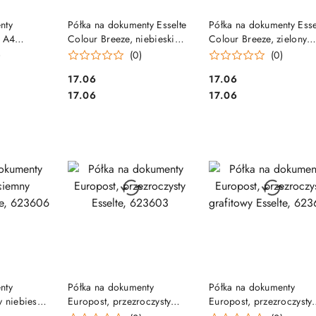
SZYKA
DO KOSZYKA
DO KOSZYKA
nty
Półka na dokumenty Esselte
Półka na dokumenty Esse
 A4
Colour Breeze, niebieski
Colour Breeze, zielony
701674400
626274
626275
)
(0)
(0)
Cena:
Cena:
17.06
17.06
Cena:
Cena:
17.06
17.06
SZYKA
DO KOSZYKA
DO KOSZYKA
nty
Półka na dokumenty
Półka na dokumenty
 niebieski
Europost, przezroczysty
Europost, przezroczysty
Esselte, 623603
grafitowy Esselte, 6236