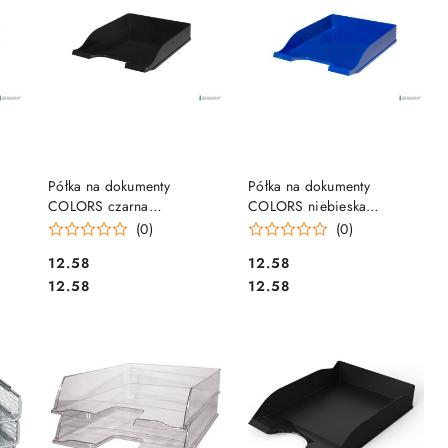
DO KOSZYKA
DO KOSZYKA
Półka na dokumenty
Półka na dokumenty
COLORS czarna
COLORS niebieska
400050167 BANTEX
400050166 BANTEX
(0)
(0)
Cena:
Cena:
12.58
12.58
Cena:
Cena:
12.58
12.58