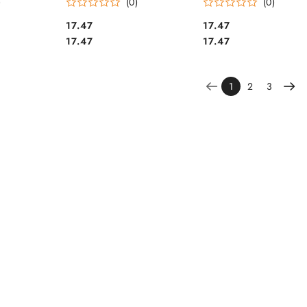
)
(0)
(0)
Cena:
Cena:
17.47
17.47
Cena:
Cena:
17.47
17.47
1
2
3