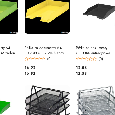
SZYKA
DO KOSZYKA
DO KOSZYKA
nty A4
Półka na dokumenty A4
Półka na dokumenty
A zielona
EUROPOST VIVIDA żółty
COLORS antracytowa
7
ESSELTE 623925
400052327 BANTEX
)
(0)
(0)
Cena:
Cena:
16.92
12.58
Cena:
Cena:
16.92
12.58