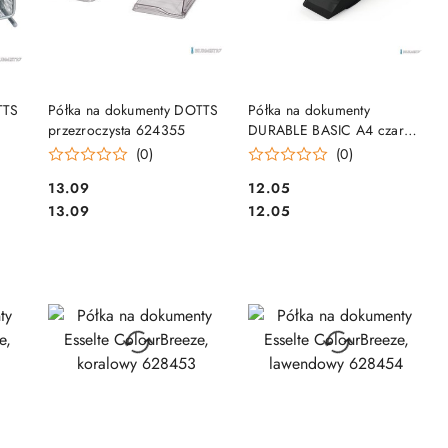
DO KOSZYKA
DO KOSZYKA
TTS
Półka na dokumenty DOTTS
Półka na dokumenty
przezroczysta 624355
DURABLE BASIC A4 czarna
1701674060
(0)
(0)
Cena:
Cena:
13.09
12.05
Cena:
Cena:
13.09
12.05