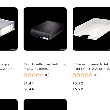
e.
SZYKA
DO KOSZYKA
DO KOSZYKA
szający
Moduł szufladowy Leitz Plus,
Półka na dokumenty A4
ność półek
czarny 52100095
EUROPOST VIVIDA biał
Z 52340092
ESSELTE 623608
)
(0)
(0)
Cena:
Cena:
81.44
16.92
Cena:
Cena:
81.44
16.92