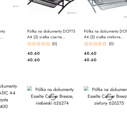
SZYKA
DO KOSZYKA
DO KOSZYKA
nty
Półka na dokumenty DOTTS
Półka na dokumenty DO
A4 (3) siatka czarna
A4 (3) siatka srebrna
NTEX
350x297x275mm
350x297x275mm
)
(0)
(0)
Cena:
Cena:
40.60
40.60
Cena:
Cena:
40.60
40.60