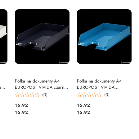
DO KOSZYKA
DO KOSZYKA
Półka na dokumenty A4
Półka na dokumenty A4
a
EUROPOST VIVIDA czarna
EUROPOST VIVIDA
ESSELTE 623605
niebieska ESSELTE 623926
(0)
(0)
Cena:
Cena:
16.92
16.92
Cena:
Cena:
16.92
16.92