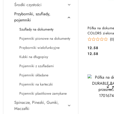
Środki czystości
Przyborniki, szuflady,
pojemniki
DO KO
Półka na dokume
Szuflady na dokumenty
COLORS zielona
400050168 BA
Pojemniki pionowe na dokumenty
(0
Cena:
Przyborniki wielofunkcyjne
12.58
Cena:
12.58
Kubki na długopisy
Pojemniki z szufladami
Pojemniki składane
Pojemniki na karteczki
Pojemniki plastikowe zamykane
Spinacze, Pinezki, Gumki,
Maczałki