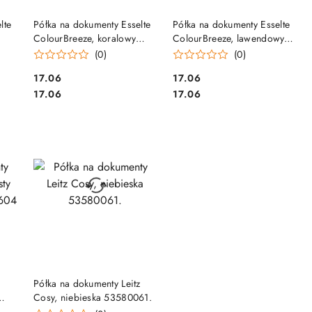
DO KOSZYKA
DO KOSZYKA
lte
Półka na dokumenty Esselte
Półka na dokumenty Esselte
ColourBreeze, koralowy
ColourBreeze, lawendowy
628453
628454
(0)
(0)
Cena:
Cena:
17.06
17.06
Cena:
Cena:
17.06
17.06
DO KOSZYKA
Półka na dokumenty Leitz
Cosy, niebieska 53580061.
04