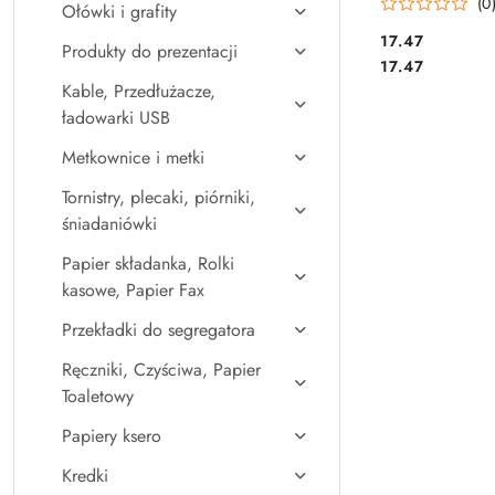
(0
Ołówki i grafity
Cena:
17.47
Produkty do prezentacji
Cena:
17.47
Kable, Przedłużacze,
ładowarki USB
Metkownice i metki
Tornistry, plecaki, piórniki,
śniadaniówki
Papier składanka, Rolki
kasowe, Papier Fax
Przekładki do segregatora
Ręczniki, Czyściwa, Papier
Toaletowy
Papiery ksero
Kredki