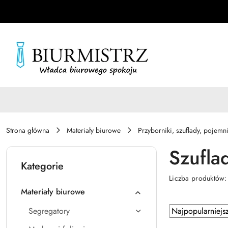
Przejdź do treści głównej
Przejdź do wyszukiwarki
Przejdź do moje konto
Przejdź do menu głównego
Przejdź do stopki
Strona główna
Materiały biurowe
Przyborniki, szuflady, pojemni
Szufla
Kategorie
Liczba produktów
Materiały biurowe
Zastosowano
Sortuj
Segregatory
według
sortowanie: