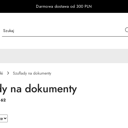
Darmowa dostawa od 300 PLN
ki
Szuflady na dokumenty
dy na dokumenty
:
62