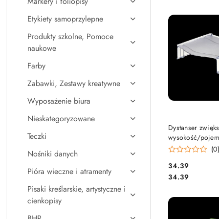
Markery i foliopisy
Najpopularniejsz
Etykiety samoprzylepne
Produkty szkolne, Pomoce
naukowe
Farby
Zabawki, Zestawy kreatywne
Wyposażenie biura
Nieskategoryzowane
DO KO
Dystanser zwięk
Teczki
wysokość/pojem
na dokum. LEIT
(0
Nośniki danych
Cena:
34.39
Pióra wieczne i atramenty
Cena:
34.39
Pisaki kreślarskie, artystyczne i
cienkopisy
BHP