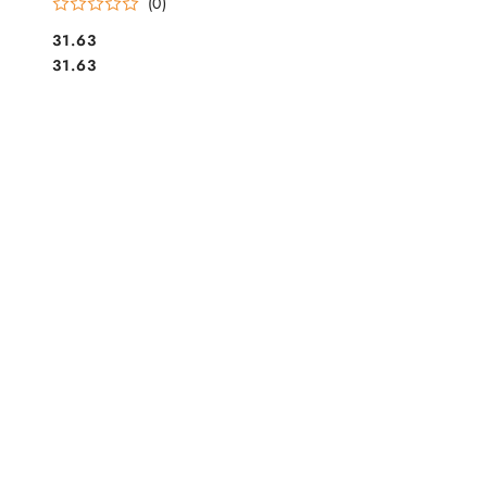
(0)
Cena:
31.63
Cena:
31.63