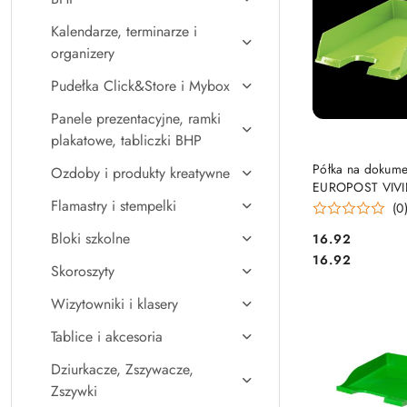
Kalendarze, terminarze i
organizery
Pudełka Click&Store i Mybox
Panele prezentacyjne, ramki
plakatowe, tabliczki BHP
DO KO
Półka na dokume
Ozdoby i produkty kreatywne
EUROPOST VIVID
Flamastry i stempelki
ESSELTE 62392
(0
Bloki szkolne
Cena:
16.92
Cena:
16.92
Skoroszyty
Wizytowniki i klasery
Tablice i akcesoria
Dziurkacze, Zszywacze,
Zszywki