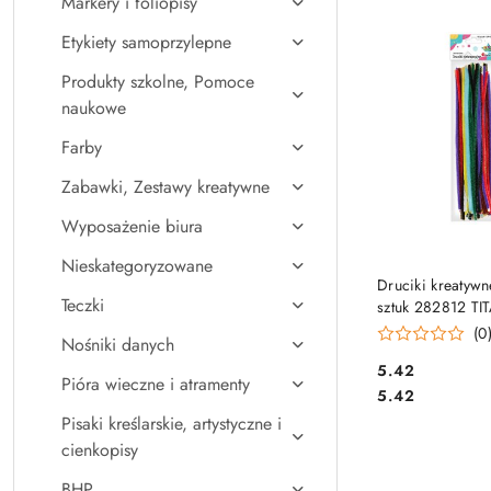
Markery i foliopisy
Najpopularniejsz
Etykiety samoprzylepne
Produkty szkolne, Pomoce
naukowe
Farby
Zabawki, Zestawy kreatywne
Wyposażenie biura
Nieskategoryzowane
DO KO
Druciki kreatyw
Teczki
sztuk 282812 T
(0
Nośniki danych
Cena:
5.42
Pióra wieczne i atramenty
Cena:
5.42
Pisaki kreślarskie, artystyczne i
cienkopisy
BHP