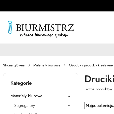
Przejdź do treści głównej
Przejdź do wyszukiwarki
Przejdź do moje konto
Przejdź do menu głównego
Przejdź do stopki
Strona główna
Materiały biurowe
Ozdoby i produkty kreatywne
Drucik
Kategorie
Liczba produktów
Materiały biurowe
Zastosowano
Sortuj
Segregatory
według
sortowanie: