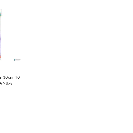
e.
SZYKA
ne 30cm 40
ITANUM
)