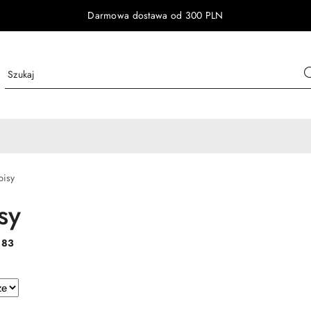
Darmowa dostawa od 300 PLN
pisy
sy
:
83