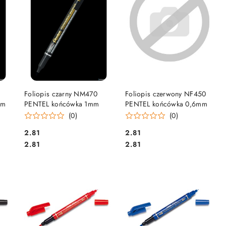
DO KOSZYKA
DO KOSZYKA
Foliopis czarny NM470
Foliopis czerwony NF450
mm
PENTEL końcówka 1mm
PENTEL końcówka 0,6mm
(0)
(0)
Cena:
Cena:
2.81
2.81
Cena:
Cena:
2.81
2.81