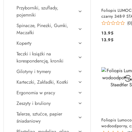
Przyborniki, szuflady,
DO KO
Foliopis LUMO
pojemniki
czarny 348-9 S
(0
Spinacze, Pinezki, Gumki,
Maczałki
Cena:
13.95
Cena:
13.95
Koperty
Teczki i książki na
korespondencję, kroniki
Gilotyny i trymery
Karteczki, Zakładki, Kostki
Ergonomia w pracy
Zeszyty i bruliony
Talerze, sztućce, papier
DO KO
Foliopis Lumoco
śniadaniowy
wodoodporny, c
Plastelina, modelina, glina
Staedtler S 317-2