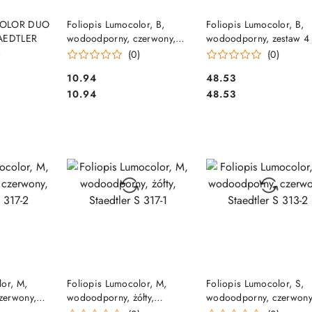
SZYKA
DO KOSZYKA
DO KOSZYKA
COLOR DUO
Foliopis Lumocolor, B,
Foliopis Lumocolor, B,
TAEDTLER
wodoodporny, czerwony,
wodoodporny, zestaw 4 
Staedtler S 314-2
(2, 3, 5, 9) w etui box,
)
(0)
(0)
Staedtler S 314 WP4
Cena:
Cena:
10.94
48.53
Cena:
Cena:
10.94
48.53
SZYKA
DO KOSZYKA
DO KOSZYKA
lor, M,
Foliopis Lumocolor, M,
Foliopis Lumocolor, S,
zerwony,
wodoodporny, żółty,
wodoodporny, czerwony
Staedtler S 317-1
Staedtler S 313-2