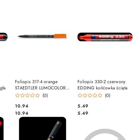
DO KOSZYKA
DO KOSZYKA
Foliopis 317-4 orange
Foliopis 330-2 czerwony
gła
STAEDTLER LUMOCOLOR
EDDING końćowka ścięta
pomarańcz
(0)
(0)
Cena:
Cena:
10.94
5.49
Cena:
Cena:
10.94
5.49