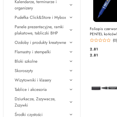
Kalendarze, terminarze i
organizery
Pudełka Click&Store i Mybox
Panele prezentacyjne, ramki
DO KO
Foliopis czerw
plakatowe, tabliczki BHP
PENTEL końców
(0
Ozdoby i produkty kreatywne
Cena:
2.81
Flamastry i stempelki
Cena:
2.81
Bloki szkolne
Skoroszyty
Wizytowniki i klasery
Tablice i akcesoria
Dziurkacze, Zszywacze,
Zszywki
Środki czystości