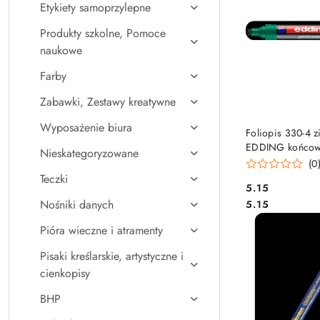
Etykiety samoprzylepne
Produkty szkolne, Pomoce
naukowe
Farby
Zabawki, Zestawy kreatywne
Wyposażenie biura
DO KO
Foliopis 330-4 z
EDDING końcowk
Nieskategoryzowane
(0
Teczki
Cena:
5.15
Cena:
Nośniki danych
5.15
Pióra wieczne i atramenty
Pisaki kreślarskie, artystyczne i
cienkopisy
BHP