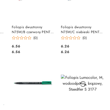
DO KOSZYKA
DO KOSZYKA
Foliopis dwustronny
Foliopis dwustronny
L
N75W/B czerwony PENTEL
N75W/C niebieski PENTEL
N75W-B
N75W-C
(0)
(0)
Cena:
Cena:
6.56
6.26
Cena:
Cena:
6.56
6.26