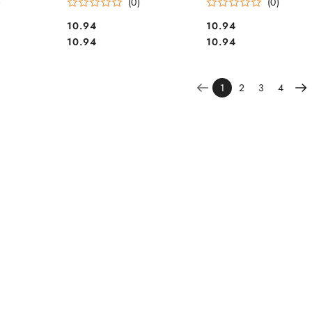
)
(0)
(0)
Cena:
Cena:
10.94
10.94
Cena:
Cena:
10.94
10.94
1
2
3
4