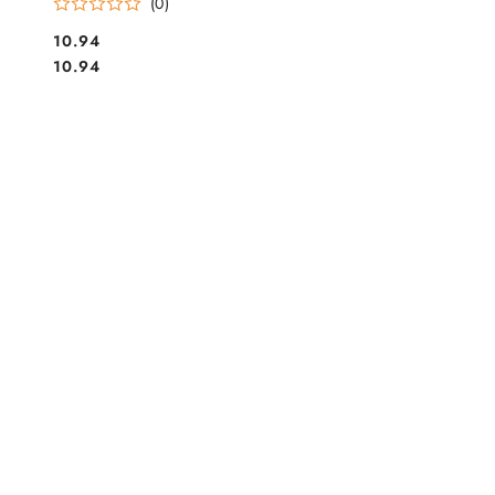
(0)
Cena:
10.94
Cena:
10.94