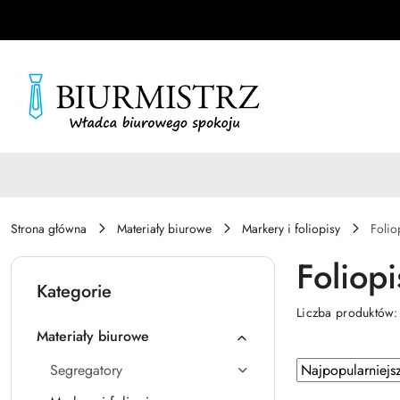
Przejdź do treści głównej
Przejdź do wyszukiwarki
Przejdź do moje konto
Przejdź do menu głównego
Przejdź do stopki
Strona główna
Materiały biurowe
Markery i foliopisy
Folio
Foliopi
Kategorie
Liczba produktów
Materiały biurowe
Zastosowano
Sortuj
Segregatory
według
sortowanie: