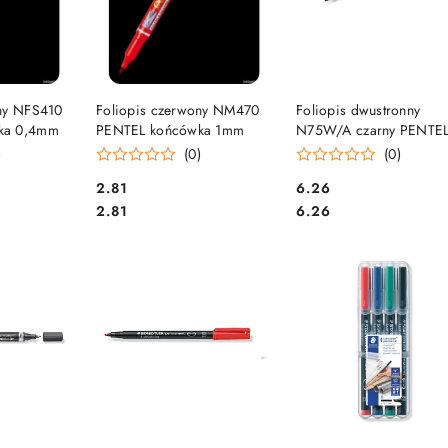
SZYKA
DO KOSZYKA
DO KOSZYKA
ony NFS410
Foliopis czerwony NM470
Foliopis dwustronny
ka 0,4mm
PENTEL końcówka 1mm
N75W/A czarny PENTE
N75W-A
)
(0)
(0)
Cena:
Cena:
2.81
6.26
Cena:
Cena:
2.81
6.26