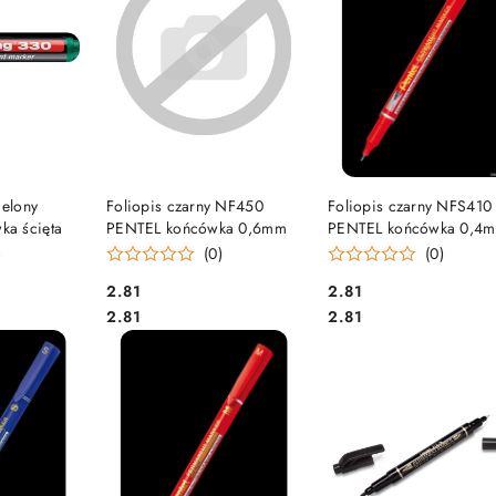
SZYKA
DO KOSZYKA
DO KOSZYKA
ielony
Foliopis czarny NF450
Foliopis czarny NFS410
a ścięta
PENTEL końcówka 0,6mm
PENTEL końcówka 0,4
)
(0)
(0)
Cena:
Cena:
2.81
2.81
Cena:
Cena:
2.81
2.81