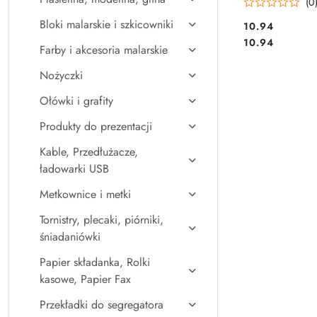
(0
Bloki malarskie i szkicowniki
Cena:
10.94
Cena:
10.94
Farby i akcesoria malarskie
Nożyczki
Ołówki i grafity
Produkty do prezentacji
Kable, Przedłużacze,
ładowarki USB
Metkownice i metki
Tornistry, plecaki, piórniki,
śniadaniówki
Papier składanka, Rolki
kasowe, Papier Fax
Przekładki do segregatora