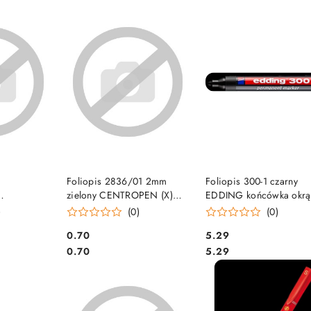
e.
SZYKA
DO KOSZYKA
DO KOSZYKA
Foliopis 2836/01 2mm
Foliopis 300-1 czarny
zielony CENTROPEN (X)
EDDING końcówka okrą
 SALE
SALE
)
(0)
(0)
Cena:
Cena:
0.70
5.29
Cena:
Cena:
0.70
5.29