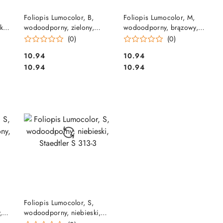
DO KOSZYKA
DO KOSZYKA
Foliopis Lumocolor, B,
Foliopis Lumocolor, M,
kol.
wodoodporny, zielony,
wodoodporny, brązowy,
Staedtler S 314-5
Staedtler S 317-7
(0)
(0)
Cena:
Cena:
10.94
10.94
Cena:
Cena:
10.94
10.94
DO KOSZYKA
Foliopis Lumocolor, S,
,
wodoodporny, niebieski,
Staedtler S 313-3