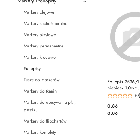
Markery i foliopisy
Najpopularniejsz
Markery olejowe
Markery suchościeralne
Markery akrylowe
Markery permanentne
Markery kredowe
Foliopisy
DO KO
Tusze do markerów
Foliopis 2536/1
niebiesk.1.0mm
Markery do tkanin
CENTROPEN (X)
(0
Markery do opisywania płyt,
Cena:
0.86
plastiku
Cena:
0.86
Markery do flipchartów
Markery komplety