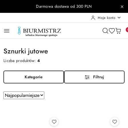
Przejdź do treści głównej
Przejdź do wyszukiwarki
Przejdź do moje konto
Przejdź do menu głównego
Przejdź do stopki
Darmowa dostawa od 300 PLN
Moje konto
Sznurki jutowe
Liczba produktów:
4
Kategorie
Filtruj
Zastosowano
Sortuj
według
sortowanie:
Najpopularniejsze.