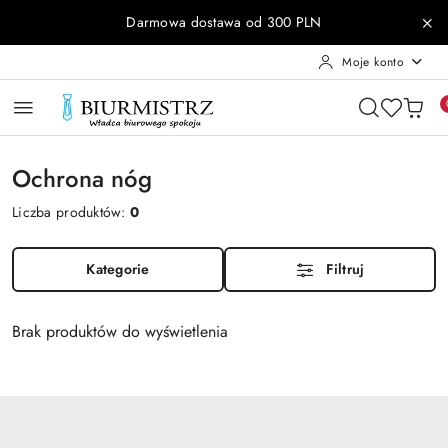
Przejdź do treści głównej
Przejdź do wyszukiwarki
Przejdź do moje konto
Przejdź do menu głównego
Przejdź do stopki
Darmowa dostawa od 300 PLN
Moje konto
Ochrona nóg
Liczba produktów:
0
Kategorie
Filtruj
Brak produktów do wyświetlenia