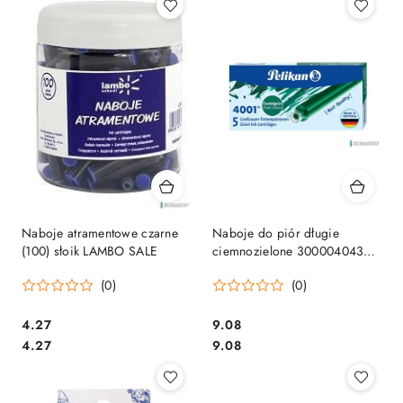
Naboje atramentowe czarne
Naboje do piór długie
(100) słoik LAMBO SALE
ciemnozielone 300004043
PELIKAN
(0)
(0)
Cena:
Cena:
4.27
9.08
Cena:
Cena:
4.27
9.08