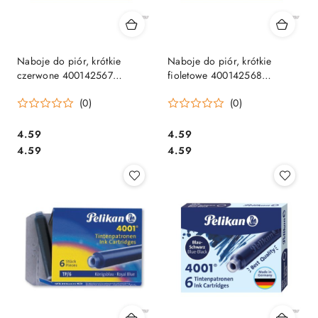
Naboje do piór, krótkie
Naboje do piór, krótkie
czerwone 400142567
fioletowe 400142568
PELIKAN
PELIKAN
(0)
(0)
Cena:
Cena:
4.59
4.59
Cena:
Cena:
4.59
4.59