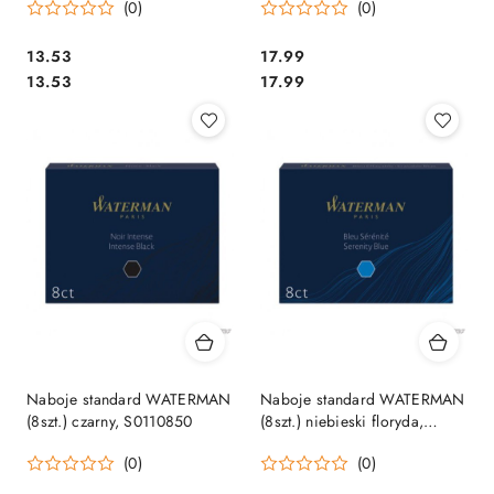
(0)
(0)
Cena:
Cena:
13.53
17.99
Cena:
Cena:
13.53
17.99
Naboje standard WATERMAN
Naboje standard WATERMAN
(8szt.) czarny, S0110850
(8szt.) niebieski floryda,
S0110860
(0)
(0)