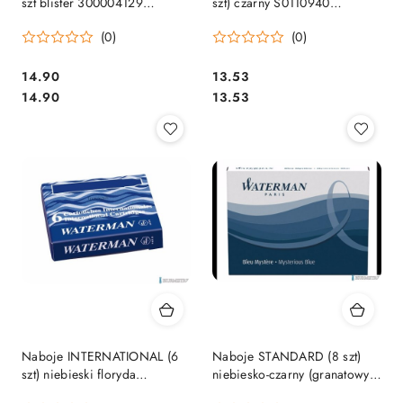
szt blister 300004129
szt) czarny S0110940
PELIKAN
WATERMAN
(0)
(0)
Cena:
Cena:
14.90
13.53
Cena:
Cena:
14.90
13.53
Naboje INTERNATIONAL (6
Naboje STANDARD (8 szt)
szt) niebieski floryda
niebiesko-czarny (granatowy)
S0110950 WATERMAN
S0110910 WATERMAN