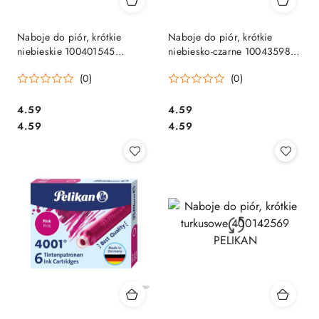
Naboje do piór, krótkie
Naboje do piór, krótkie
niebieskie 100401545
niebiesko-czarne 100435989
PELIKAN
PELIKAN
(0)
(0)
Cena:
Cena:
4.59
4.59
Cena:
Cena:
4.59
4.59