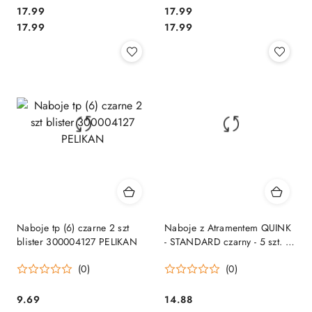
Cena:
Cena:
17.99
17.99
Cena:
Cena:
17.99
17.99
Naboje tp (6) czarne 2 szt
Naboje z Atramentem QUINK
blister 300004127 PELIKAN
- STANDARD czarny - 5 szt. w
pudełku 1950382 PARKER
(0)
(0)
Cena:
Cena:
9.69
14.88