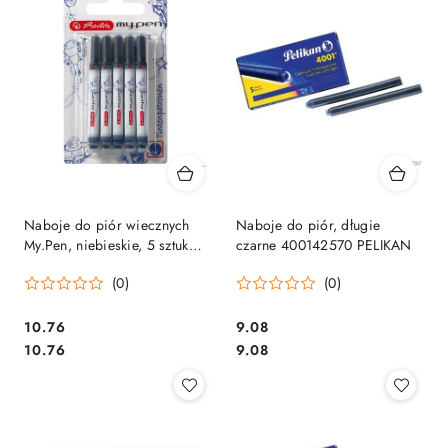
Naboje do piór wiecznych
Naboje do piór, długie
My.Pen, niebieskie, 5 sztuk
czarne 400142570 PELIKAN
300002944 HERLITZ
(0)
(0)
Cena:
Cena:
10.76
9.08
Cena:
Cena:
10.76
9.08