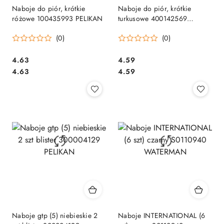
Naboje do piór, krótkie
Naboje do piór, krótkie
różowe 100435993 PELIKAN
turkusowe 400142569
PELIKAN
(0)
(0)
Cena:
Cena:
4.63
4.59
Cena:
Cena:
4.63
4.59
Naboje gtp (5) niebieskie 2
Naboje INTERNATIONAL (6