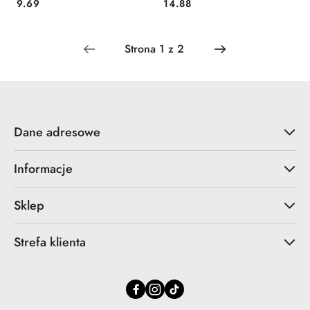
Cena:
Cena:
9.69
14.88
Dane adresowe
Informacje
Sklep
Strefa klienta