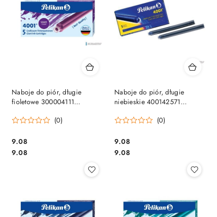
Naboje do piór, długie
Naboje do piór, długie
fioletowe 300004111
niebieskie 400142571
PELIKAN
PELIKAN
(0)
(0)
Cena:
Cena:
9.08
9.08
Cena:
Cena:
9.08
9.08