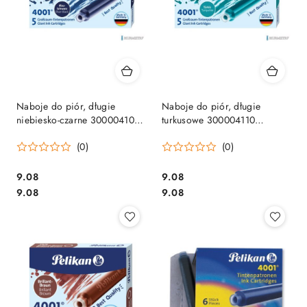
Naboje do piór, długie
Naboje do piór, długie
niebiesko-czarne 300004108
turkusowe 300004110
PELIKAN
PELIKAN
(0)
(0)
Cena:
Cena:
9.08
9.08
Cena:
Cena:
9.08
9.08