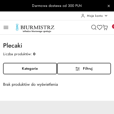
Przejdź do treści głównej
Przejdź do wyszukiwarki
Przejdź do moje konto
Przejdź do menu głównego
Przejdź do stopki
Darmowa dostawa od 300 PLN
Moje konto
Plecaki
Liczba produktów:
0
Kategorie
Filtruj
Brak produktów do wyświetlenia