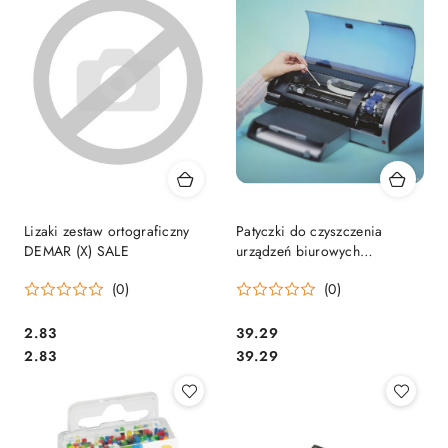
Lizaki zestaw ortograficzny
Patyczki do czyszczenia
DEMAR (X) SALE
urządzeń biurowych
DURABLE (578902) 100szt (X)
(0)
(0)
Cena:
Cena:
2.83
39.29
Cena:
Cena:
2.83
39.29