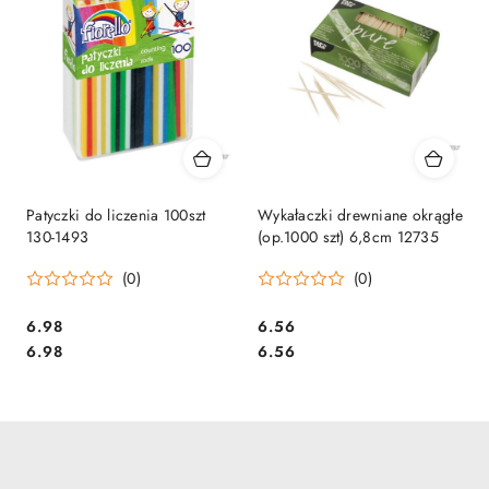
Patyczki do liczenia 100szt
Wykałaczki drewniane okrągłe
130-1493
(op.1000 szt) 6,8cm 12735
(0)
(0)
Cena:
Cena:
6.98
6.56
Cena:
Cena:
6.98
6.56