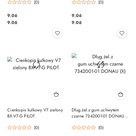
(0)
(0)
Cena:
Cena:
9.06
9.06
Cena:
Cena:
9.06
9.06
Cienkopis kulkowy V7 zielony
Dług.żel.z gum.uchwytem
BX-V7-G PILOT
czarne 7342001-01 DONAU
(X)
(0)
(0)