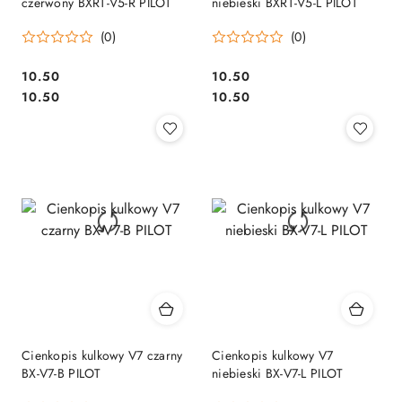
czerwony BXRT-V5-R PILOT
niebieski BXRT-V5-L PILOT
(0)
(0)
Cena:
Cena:
10.50
10.50
Cena:
Cena:
10.50
10.50
Cienkopis kulkowy V7 czarny
Cienkopis kulkowy V7
BX-V7-B PILOT
niebieski BX-V7-L PILOT