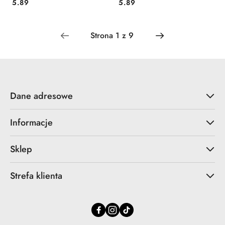
Cena:
Cena:
5.89
5.89
Dane adresowe
Informacje
Sklep
Strefa klienta