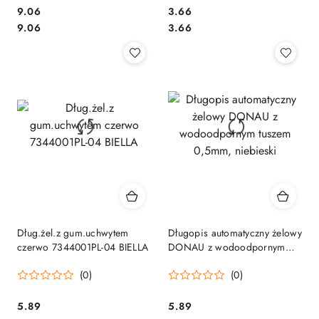
Cena:
Cena:
9.06
3.66
Cena:
Cena:
9.06
3.66
Dług.żel.z gum.uchwytem
Długopis automatyczny żelowy
czerwo 7344001PL-04 BIELLA
DONAU z wodoodpornym
tuszem 0,5mm, niebieski
(0)
(0)
Cena:
Cena:
5.89
5.89