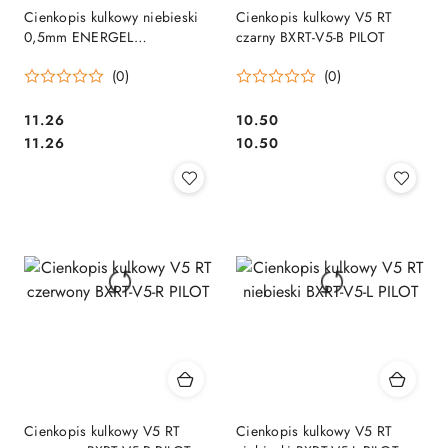
Cienkopis kulkowy niebieski
Cienkopis kulkowy V5 RT
0,5mm ENERGEL
czarny BXRT-V5-B PILOT
DocumentPen BLP75-C
(0)
(0)
PENTEL
Cena:
Cena:
11.26
10.50
Cena:
Cena:
11.26
10.50
Cienkopis kulkowy V5 RT
Cienkopis kulkowy V5 RT