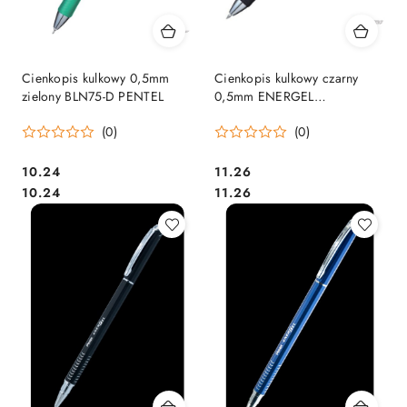
Cienkopis kulkowy 0,5mm
Cienkopis kulkowy czarny
zielony BLN75-D PENTEL
0,5mm ENERGEL
DocumentPen BLP75-A
(0)
(0)
PENTEL
Cena:
Cena:
10.24
11.26
Cena:
Cena:
10.24
11.26