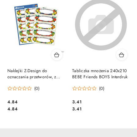
Naklejki Z-Design do
Tabliczka mnożenia 240x210
oznaczania przetworów, z
BEBE Friends BOYS Interdruk
miejscem na opis Avery
(0)
(0)
59652
Cena:
Cena:
4.84
3.41
Cena:
Cena:
4.84
3.41