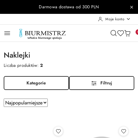
Przejdź do treści głównej
Przejdź do wyszukiwarki
Przejdź do moje konto
Przejdź do menu głównego
Przejdź do stopki
Darmowa dostawa od 300 PLN
Moje konto
Naklejki
Liczba produktów:
2
Kategorie
Filtruj
Zastosowano
Sortuj
według
sortowanie:
Najpopularniejsze.