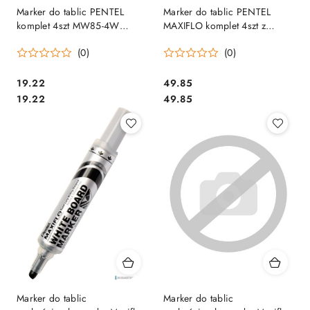
Marker do tablic PENTEL
Marker do tablic PENTEL
komplet 4szt MW85-4W
MAXIFLO komplet 4szt z
suchościeralny 4 kolory
gąbką MWL5S-4N
(0)
(0)
suchościeralny
Cena:
Cena:
19.22
49.85
Cena:
Cena:
19.22
49.85
Marker do tablic
Marker do tablic