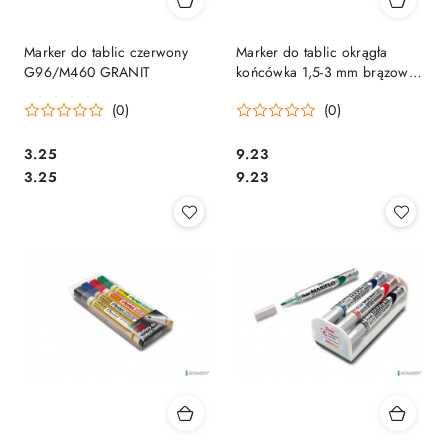
Marker do tablic czerwony
Marker do tablic okrągła
G96/M460 GRANIT
końcówka 1,5-3 mm brązowy
Edding 360/007/BR
(0)
(0)
Cena:
Cena:
3.25
9.23
Cena:
Cena:
3.25
9.23