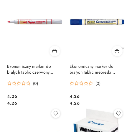
Ekonomiczny marker do
Ekonomiczny marker do
białych tablic czerwony
białych tablic niebieski
MW85-B PENTEL
MW85-C PENTEL
(0)
(0)
suchościeralny
suchościeralny
Cena:
Cena:
4.26
4.26
Cena:
Cena:
4.26
4.26