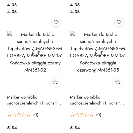
Cena:
Cena:
4.38
4.38
Cena:
Cena:
4.38
4.38
Marker do tablic
Marker do tablic
suchościeralnych i flipchartów
suchościeralnych i flipchartów
Z MAGNESEM I GĄBKĄ
Z MAGNESEM I GĄBKĄ
(0)
(0)
MEMOBE MM351 Końcówka
MEMOBE MM351 Końcówka
okrągła czarny MM351-02
okrągła czerwony MM351-05
Cena:
Cena:
5.84
5.84