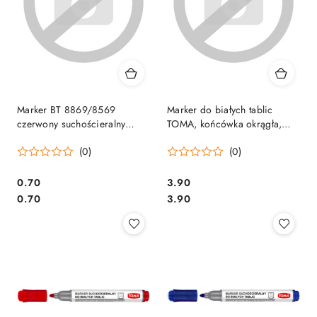
Marker BT 8869/8569
Marker do białych tablic
czerwony suchościeralny
TOMA, końcówka okrągła,
CENTROPEN ścięte SALE
czarny TO-266 Toma
(0)
(0)
suchościeralny
Cena:
Cena:
0.70
3.90
Cena:
Cena:
0.70
3.90