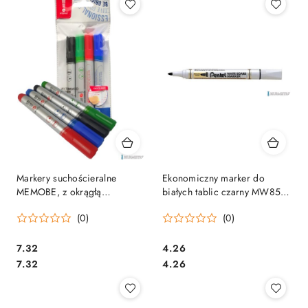
Markery suchościeralne
Ekonomiczny marker do
MEMOBE, z okrągłą
białych tablic czarny MW85-A
końcówką, 4 kolory (czarny,
PENTEL suchościeralny
(0)
(0)
czerwony, niebieski, zielony)
MM004-99
Cena:
Cena:
7.32
4.26
Cena:
Cena:
7.32
4.26