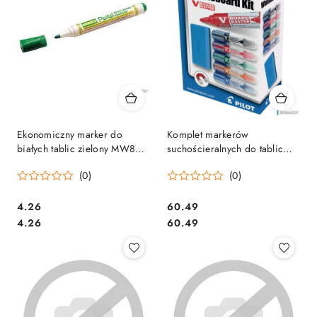
Ekonomiczny marker do
Komplet markerów
białych tablic zielony MW85-
suchościeralnych do tablic
D PENTEL suchościeralny
(5szt. mix kolor marker +
(0)
(0)
gąbka + holder) V-BOARD
MASTER PILOT PIKIT-VBM-S5
Cena:
Cena:
4.26
60.49
Cena:
Cena:
4.26
60.49