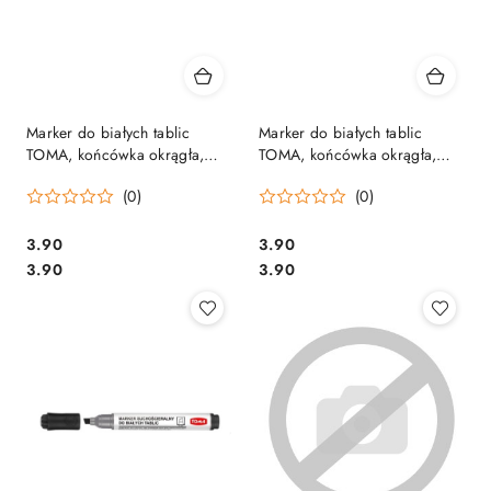
Marker do białych tablic
Marker do białych tablic
TOMA, końcówka okrągła,
TOMA, końcówka okrągła,
czerwony TO-266 Toma
niebieski TO-266 Toma
(0)
(0)
Cena:
Cena:
3.90
3.90
Cena:
Cena:
3.90
3.90