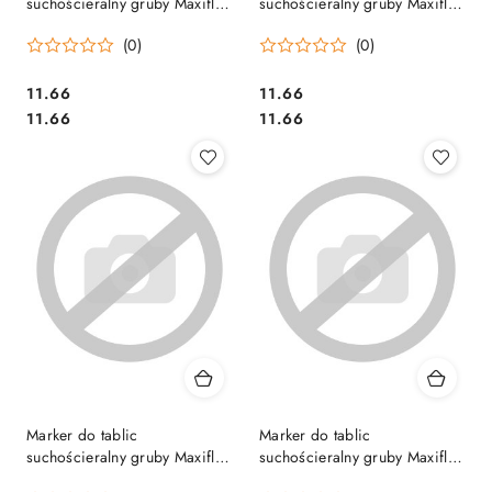
suchościeralny gruby Maxiflo
suchościeralny gruby Maxiflo
Pentel MWL5W czarny
Pentel MWL5W czerwony
(0)
(0)
MWL5W-AX suchościeralny .
MWL5W-BX suchościeralny
Cena:
Cena:
11.66
11.66
Cena:
Cena:
11.66
11.66
Marker do tablic
Marker do tablic
suchościeralny gruby Maxiflo
suchościeralny gruby Maxiflo
Pentel MWL5W niebieski
Pentel MWL5W zielony M