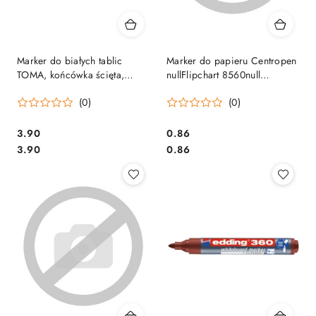
Marker do białych tablic
Marker do papieru Centropen
TOMA, końcówka ścięta,
nullFlipchart 8560null
czarny TO-267 Toma
czerwony końcówka ścięta
(0)
(0)
585600104 SALE
Cena:
Cena:
3.90
0.86
Cena:
Cena:
3.90
0.86