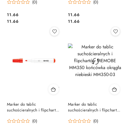
(0)
(0)
MWL5W-CX
suchościeralny WL5W-DX
Cena:
Cena:
11.66
11.66
Cena:
Cena:
11.66
11.66
Marker do tablic
Marker do tablic
suchościeralnych i flipchartów
suchościeralnych i flipchartów
MEMOBE MM350 końcówka
MEMOBE MM350 końcówka
(0)
(0)
okrągła czerwony MM350-05
okrągła niebieski MM350-03