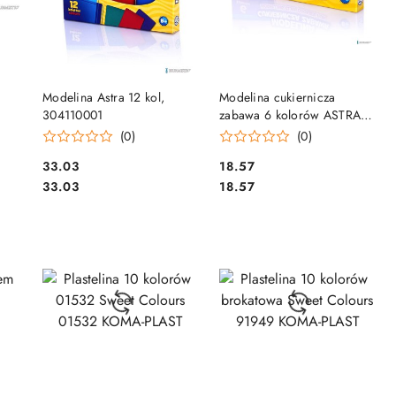
DO KOSZYKA
DO KOSZYKA
Modelina Astra 12 kol,
Modelina cukiernicza
304110001
zabawa 6 kolorów ASTRA,
304114001
(0)
(0)
Cena:
Cena:
33.03
18.57
Cena:
Cena:
33.03
18.57