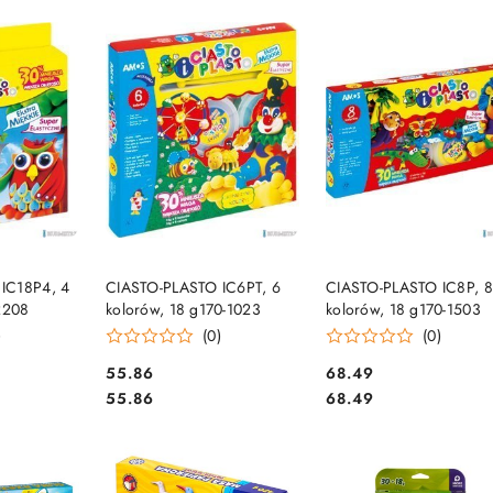
e.
SZYKA
DO KOSZYKA
DO KOSZYKA
IC18P4, 4
CIASTO-PLASTO IC6PT, 6
CIASTO-PLASTO IC8P, 8
-2208
kolorów, 18 g170-1023
kolorów, 18 g170-1503
)
(0)
(0)
Cena:
Cena:
55.86
68.49
Cena:
Cena:
55.86
68.49