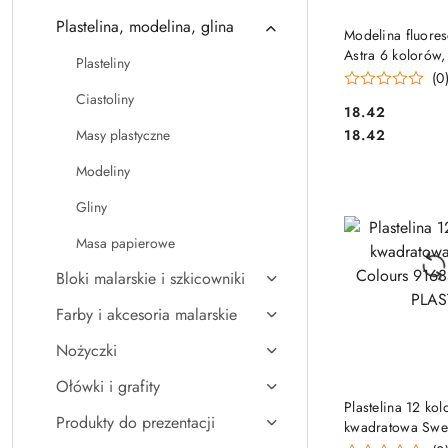
Plastelina, modelina, glina
DO KO
Modelina fluore
Astra 6 kolorów
Plasteliny
(0
Ciastoliny
Cena:
18.42
Cena:
Masy plastyczne
18.42
Modeliny
Gliny
Masa papierowe
Bloki malarskie i szkicowniki
Farby i akcesoria malarskie
Nożyczki
Ołówki i grafity
DO KO
Plastelina 12 ko
Produkty do prezentacji
kwadratowa Swe
91635 KOMA-PL