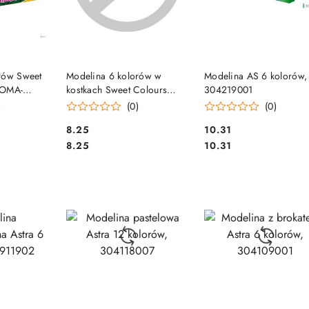
SZYKA
DO KOSZYKA
DO KOSZYKA
rów Sweet
Modelina 6 kolorów w
Modelina AS 6 kolorów,
KOMA-
kostkach Sweet Colours
304219001
90188 KOMA-PLAST
)
(0)
(0)
Cena:
Cena:
8.25
10.31
Cena:
Cena:
8.25
10.31