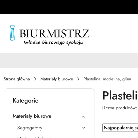
Przejdź do treści głównej
Przejdź do wyszukiwarki
Przejdź do moje konto
Przejdź do menu głównego
Przejdź do stopki
Strona główna
Materiały biurowe
Plastelina, modelina, glina
Plastel
Kategorie
Liczba produktów
Materiały biurowe
Zastosowano
Sortuj
Segregatory
według
sortowanie: