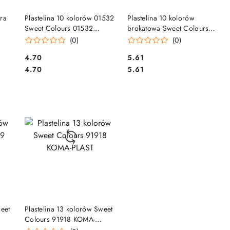
DO KOSZYKA
DO KOSZYKA
ra
Plastelina 10 kolorów 01532
Plastelina 10 kolorów
Sweet Colours 01532
brokatowa Sweet Colours
KOMA-PLAST
91949 KOMA-PLAST
(0)
(0)
Cena:
Cena:
4.70
5.61
Cena:
Cena:
4.70
5.61
DO KOSZYKA
weet
Plastelina 13 kolorów Sweet
Colours 91918 KOMA-
PLAST