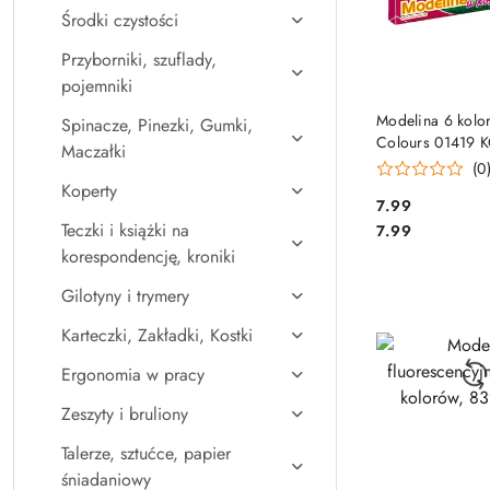
Środki czystości
Przyborniki, szuflady,
pojemniki
DO KO
Modelina 6 kolo
Spinacze, Pinezki, Gumki,
Colours 01419 
Maczałki
PLAST
(0
Koperty
Cena:
7.99
Cena:
Teczki i książki na
7.99
korespondencję, kroniki
Gilotyny i trymery
Karteczki, Zakładki, Kostki
Ergonomia w pracy
Zeszyty i bruliony
Talerze, sztućce, papier
śniadaniowy