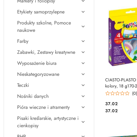
Markery i foliopisy
Najpopularniejsz
Etykiety samoprzylepne
Produkty szkolne, Pomoce
naukowe
Farby
Zabawki, Zestawy kreatywne
Wyposażenie biura
Nieskategoryzowane
DO KO
CIASTO-PLASTO 
Teczki
kolory, 18 g170
(0
Nośniki danych
Cena:
37.02
Pióra wieczne i atramenty
Cena:
37.02
Pisaki kreślarskie, artystyczne i
cienkopisy
BHP