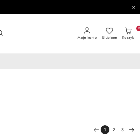
Moje konto
Ulubione
Koszyk
1
2
3