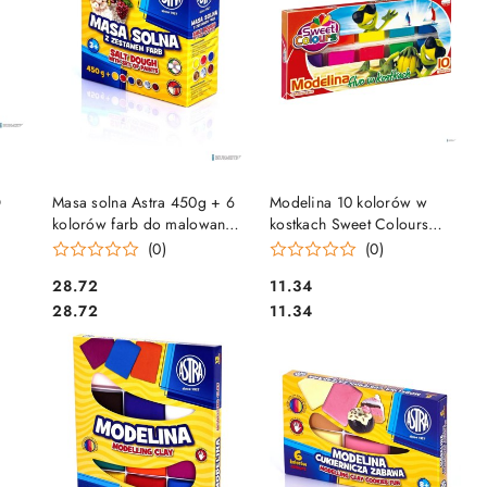
DO KOSZYKA
DO KOSZYKA
O
Masa solna Astra 450g + 6
Modelina 10 kolorów w
kolorów farb do malowania,
kostkach Sweet Colours
324109001 .
90201 KOMA-PLAST
(0)
(0)
Cena:
Cena:
28.72
11.34
Cena:
Cena:
28.72
11.34