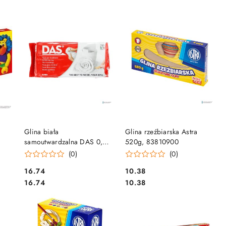
DO KOSZYKA
DO KOSZYKA
Glina biała
Glina rzeźbiarska Astra
samoutwardzalna DAS 0,5
520g, 83810900
kg, 364653 TITANUM
(0)
(0)
Cena:
Cena:
16.74
10.38
Cena:
Cena:
16.74
10.38