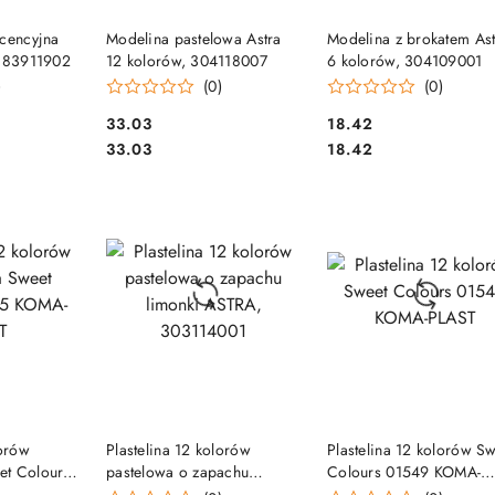
SZYKA
DO KOSZYKA
DO KOSZYKA
scencyjna
Modelina pastelowa Astra
Modelina z brokatem Ast
, 83911902
12 kolorów, 304118007
6 kolorów, 304109001
)
(0)
(0)
Cena:
Cena:
33.03
18.42
Cena:
Cena:
33.03
18.42
SZYKA
DO KOSZYKA
DO KOSZYKA
lorów
Plastelina 12 kolorów
Plastelina 12 kolorów S
et Colours
pastelowa o zapachu
Colours 01549 KOMA-
AST
limonki ASTRA, 303114001
PLAST