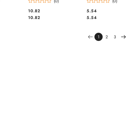
)
(0)
(0)
Cena:
Cena:
10.82
5.54
Cena:
Cena:
10.82
5.54
1
2
3