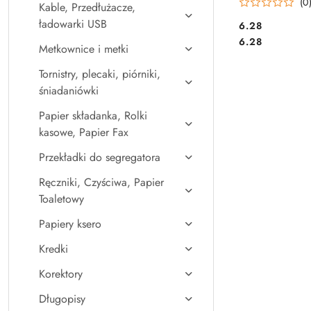
(0
Kable, Przedłużacze,
ładowarki USB
Cena:
6.28
Cena:
6.28
Metkownice i metki
Tornistry, plecaki, piórniki,
śniadaniówki
Papier składanka, Rolki
kasowe, Papier Fax
Przekładki do segregatora
Ręczniki, Czyściwa, Papier
Toaletowy
Papiery ksero
Kredki
Korektory
Długopisy