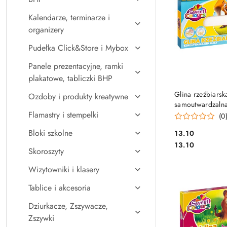
Kalendarze, terminarze i
organizery
Pudełka Click&Store i Mybox
Panele prezentacyjne, ramki
plakatowe, tabliczki BHP
DO KO
Glina rzeźbiarsk
Ozdoby i produkty kreatywne
samoutwardzalna
Flamastry i stempelki
500g Sweet Col
(0
OTOCKI
Bloki szkolne
Cena:
13.10
Cena:
13.10
Skoroszyty
Wizytowniki i klasery
Tablice i akcesoria
Dziurkacze, Zszywacze,
Zszywki