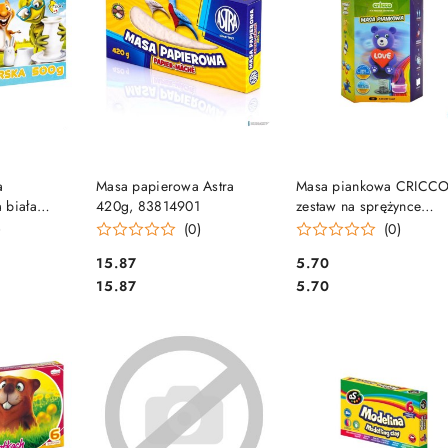
SZYKA
DO KOSZYKA
DO KOSZYKA
a
Masa papierowa Astra
Masa piankowa CRICC
 biała
420g, 83814901
zestaw na sprężynce
ours 00584
CR113LU SALE
)
(0)
(0)
Cena:
Cena:
15.87
5.70
Cena:
Cena:
15.87
5.70