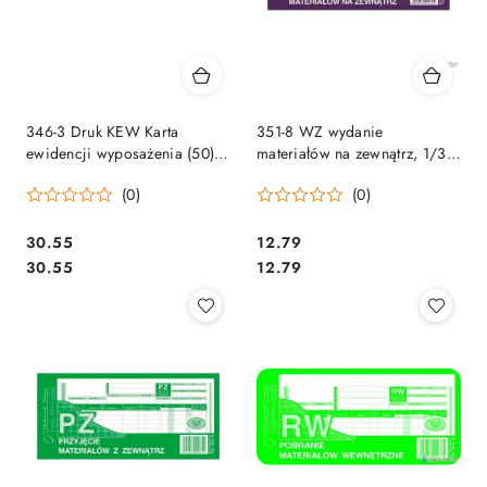
346-3 Druk KEW Karta
351-8 WZ wydanie
ewidencji wyposażenia (50)
materiałów na zewnątrz, 1/3
MICHALCZYK i PROKOP
A4 80 kartek,
(0)
(0)
MICHALCZYK&PROKOP
Cena:
Cena:
30.55
12.79
Cena:
Cena:
30.55
12.79