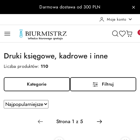
Przejdź do treści głównej
Przejdź do wyszukiwarki
Przejdź do moje konto
Przejdź do menu głównego
Przejdź do stopki
Darmowa dostawa od 300 PLN
Moje konto
Druki księgowe, kadrowe i inne
Liczba produktów:
110
Kategorie
Filtruj
Zastosowano
Sortuj
według
sortowanie:
Najpopularniejsze.