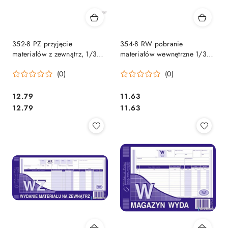
352-8 PZ przyjęcie
354-8 RW pobranie
materiałów z zewnątrz, 1/3
materiałów wewnętrzne 1/3A4
A4 80 kartek,
80 kartek MICHALCZYK
(0)
(0)
MICHALCZYK&PROKOP
Cena:
Cena:
12.79
11.63
Cena:
Cena:
12.79
11.63