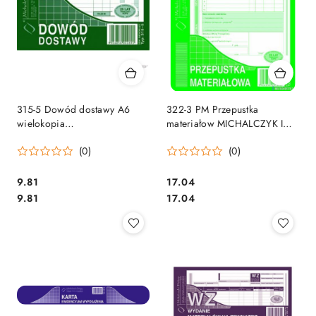
315-5 Dowód dostawy A6
322-3 PM Przepustka
wielokopia
materiałow MICHALCZYK I
MICHALCZYK&PROKOP
PROKOP
(0)
(0)
Cena:
Cena:
9.81
17.04
Cena:
Cena:
9.81
17.04