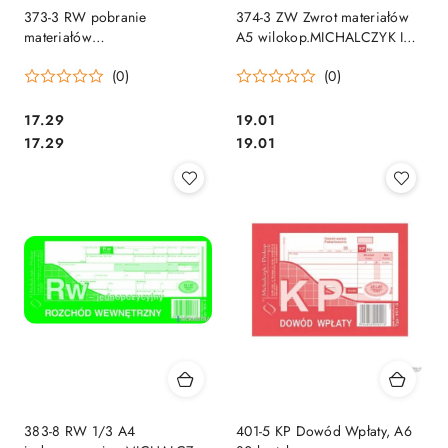
373-3 RW pobranie
374-3 ZW Zwrot materiałów
materiałów
A5 wilokop.MICHALCZYK I
MICHALCZYK&PROKOP A5
PROKOP
(0)
(0)
80 kartek
Cena:
Cena:
17.29
19.01
Cena:
Cena:
17.29
19.01
383-8 RW 1/3 A4
401-5 KP Dowód Wpłaty, A6