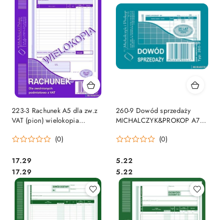
223-3 Rachunek A5 dla zw.z
260-9 Dowód sprzedaży
VAT (pion) wielokopia
MICHALCZYK&PROKOP A7
MICHALCZYK i PROKOP
80 kartek
(0)
(0)
Cena:
Cena:
17.29
5.22
Cena:
Cena:
17.29
5.22