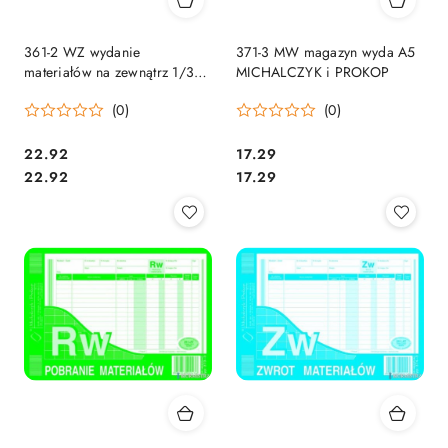
361-2 WZ wydanie
371-3 MW magazyn wyda A5
materiałów na zewnątrz 1/3
MICHALCZYK i PROKOP
A3 80 kartek MICHALCZYK
(0)
(0)
Cena:
Cena:
22.92
17.29
Cena:
Cena:
22.92
17.29