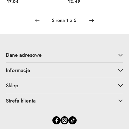
Cena:
Cena:
17.04
12.49
Dane adresowe
Informacje
Sklep
Strefa klienta