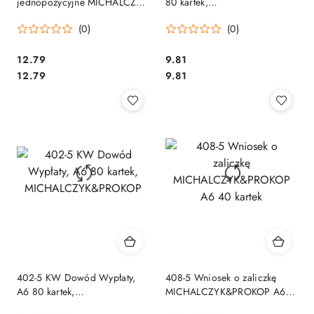
jednopozycyjne MICHALCZYK
80 kartek,
I PROKOP
MICHALCZYK&PROKOP
(0)
(0)
Cena:
Cena:
12.79
9.81
Cena:
Cena:
12.79
9.81
402-5 KW Dowód Wypłaty,
408-5 Wniosek o zaliczkę
A6 80 kartek,
MICHALCZYK&PROKOP A6
MICHALCZYK&PROKOP
40 kartek