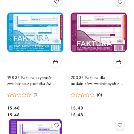
198-3E Faktura czynności
203-3E Faktura dla
zwolnione z podatku A5
podatników zwolnionych z
(o+1k)
VAT A5 (o+1k) MICHALCZYK
(0)
(0)
MICHALCZYK&PROKOP
Cena:
Cena:
15.48
15.48
Cena:
Cena:
15.48
15.48