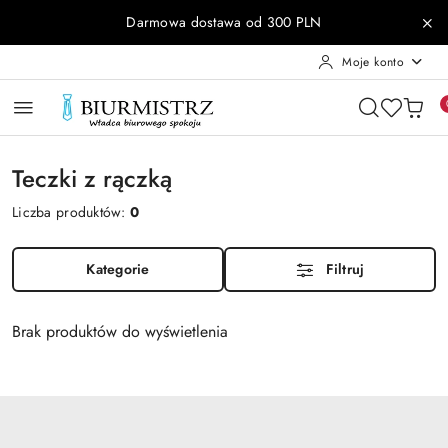
Przejdź do treści głównej
Przejdź do wyszukiwarki
Przejdź do moje konto
Przejdź do menu głównego
Przejdź do stopki
Darmowa dostawa od 300 PLN
Moje konto
Teczki z rączką
Liczba produktów:
0
Kategorie
Filtruj
Brak produktów do wyświetlenia