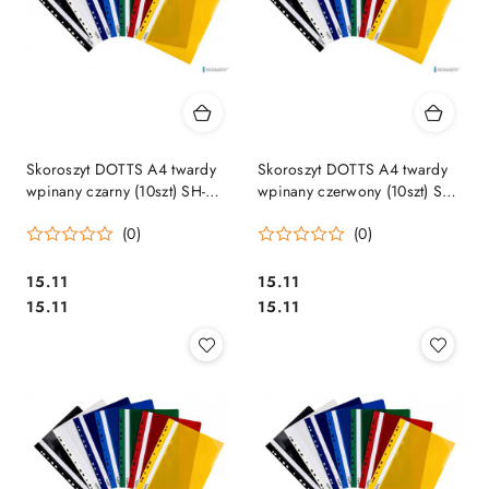
Skoroszyt DOTTS A4 twardy
Skoroszyt DOTTS A4 twardy
wpinany czarny (10szt) SH-
wpinany czerwony (10szt) SH-
DOT-01-05
DOT-01-01
(0)
(0)
Cena:
Cena:
15.11
15.11
Cena:
Cena:
15.11
15.11