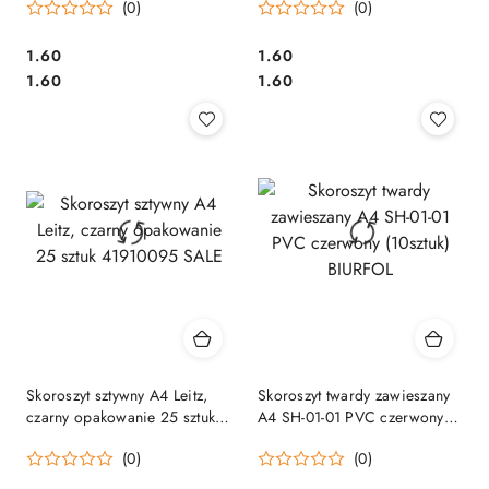
(0)
(0)
Cena:
Cena:
1.60
1.60
Cena:
Cena:
1.60
1.60
Skoroszyt sztywny A4 Leitz,
Skoroszyt twardy zawieszany
czarny opakowanie 25 sztuk
A4 SH-01-01 PVC czerwony
41910095 SALE
(10sztuk) BIURFOL
(0)
(0)