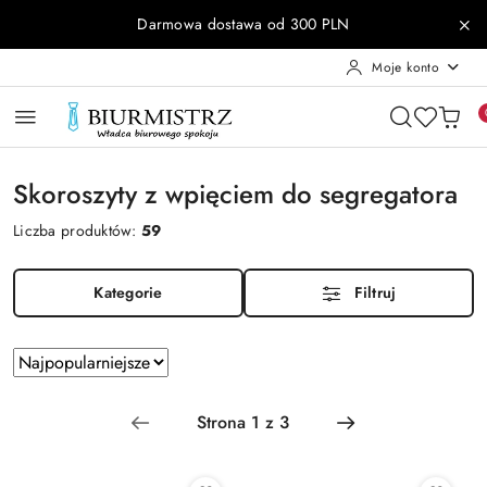
Przejdź do treści głównej
Przejdź do wyszukiwarki
Przejdź do moje konto
Przejdź do menu głównego
Przejdź do stopki
Darmowa dostawa od 300 PLN
Moje konto
Skoroszyty z wpięciem do segregatora
Liczba produktów:
59
Kategorie
Filtruj
Zastosowano
Sortuj
według
sortowanie:
Najpopularniejsze.