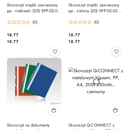
Skoroszyt miękki zawieszany
Skoroszyt miękki zawieszany
pp - niebieski (20) SPP-02-03
pp - zielony (20) SPP-02-02
BIURFOL
BIURFOL
(0)
(0)
Cena:
Cena:
18.77
18.77
Cena:
Cena:
18.77
18.77
Skoroszyt na dokumenty
Skoroszyt Q-CONNECT z