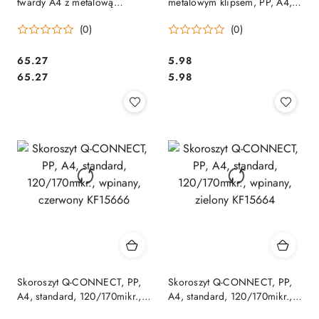
twardy A4 z metalową
metalowym klipsem, PP, A4,
zawieszką (20) PVC zielony
200/350mikr., czerwony
(0)
(0)
ST-10-02 BIURFOL
Cena:
Cena:
65.27
5.98
Cena:
Cena:
65.27
5.98
Skoroszyt Q-CONNECT, PP,
Skoroszyt Q-CONNECT, PP,
A4, standard, 120/170mikr.,
A4, standard, 120/170mikr.,
wpinany, czerwony KF15666
wpinany, zielony KF15664