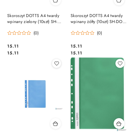
Skoroszyt DOTTS A4 twardy
Skoroszyt DOTTS A4 twardy
wpinany zielony (10szt) SH-
wpinany żółty (10szt) SH-DOT-
DOT-01-02
01-04
(0)
(0)
Cena:
Cena:
15.11
15.11
Cena:
Cena:
15.11
15.11