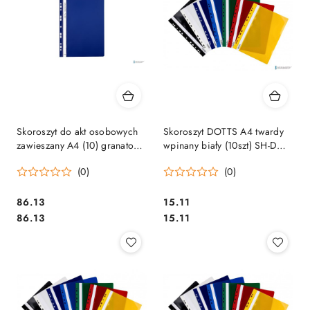
Skoroszyt do akt osobowych
Skoroszyt DOTTS A4 twardy
zawieszany A4 (10) granatowy
wpinany biały (10szt) SH-DOT-
BIURFOL ST-23-09
01-06
(0)
(0)
Cena:
Cena:
86.13
15.11
Cena:
Cena:
86.13
15.11