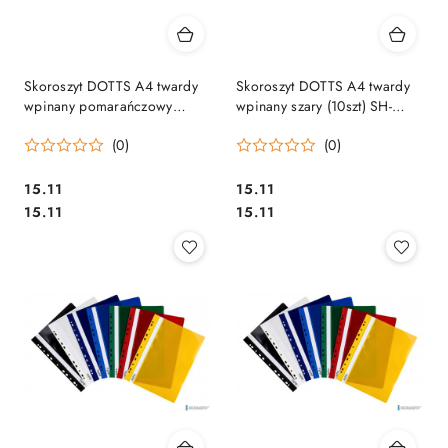
Skoroszyt DOTTS A4 twardy
Skoroszyt DOTTS A4 twardy
wpinany pomarańczowy
wpinany szary (10szt) SH-
(10szt) SH-DOT-01-08
DOT-01-07
(0)
(0)
Cena:
Cena:
15.11
15.11
Cena:
Cena:
15.11
15.11