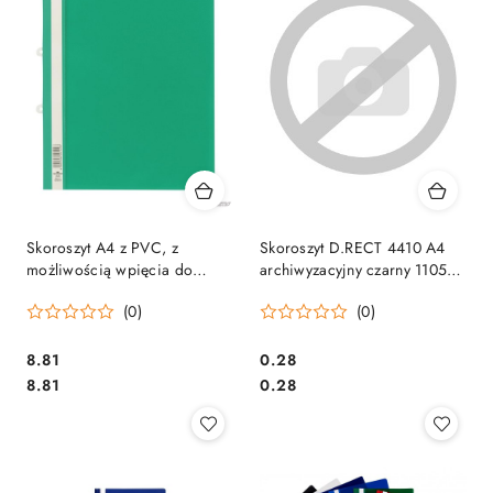
Skoroszyt A4 z PVC, z
Skoroszyt D.RECT 4410 A4
możliwością wpięcia do
archiwyzacyjny czarny 110548
segregatora Zielony 258005
(X) SALE
(0)
(0)
DURABLE
Cena:
Cena:
8.81
0.28
Cena:
Cena:
8.81
0.28