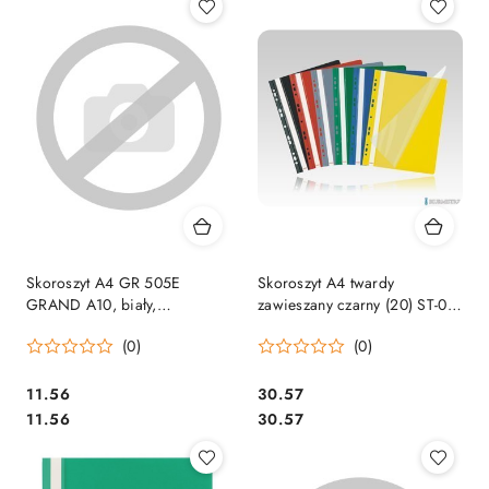
Skoroszyt A4 GR 505E
Skoroszyt A4 twardy
GRAND A10, biały,
zawieszany czarny (20) ST-02-
europerforacja 120-1758
05 BIURFOL
(0)
(0)
Cena:
Cena:
11.56
30.57
Cena:
Cena:
11.56
30.57