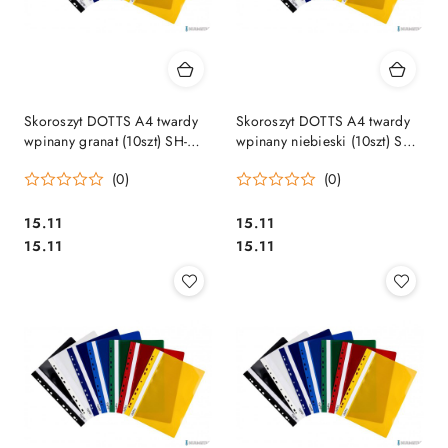
Skoroszyt DOTTS A4 twardy
Skoroszyt DOTTS A4 twardy
wpinany granat (10szt) SH-
wpinany niebieski (10szt) SH-
DOT-01-09
DOT-01-03
(0)
(0)
Cena:
Cena:
15.11
15.11
Cena:
Cena:
15.11
15.11