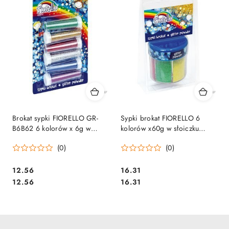
Brokat sypki FIORELLO GR-
Sypki brokat FIORELLO 6
B6B62 6 kolorów x 6g w
kolorów x60g w słoiczku
fiolce 170-2237
(pastelowe) 170-2261
(0)
(0)
Cena:
Cena:
12.56
16.31
Cena:
Cena:
12.56
16.31