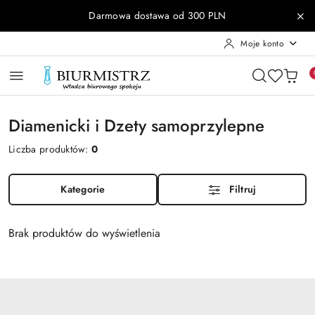
Przejdź do treści głównej
Przejdź do wyszukiwarki
Przejdź do moje konto
Przejdź do menu głównego
Przejdź do stopki
Darmowa dostawa od 300 PLN
Moje konto
Diamenicki i Dzety samoprzylepne
Liczba produktów:
0
Kategorie
Filtruj
Brak produktów do wyświetlenia