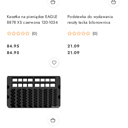
Kasetka na pieniądze EAGLE
Podstawka do wydawania
8878 XS czerwona 120-1034
reszty tacka bilonownica
(0)
(0)
Cena:
Cena:
84.95
21.09
Cena:
Cena:
84.95
21.09