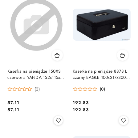
Kasetka na pieniądze 150XS
Kasetka na pieniądze 8878 L
czerwona YANDA 152x115x80
czarny EAGLE 100x217x300
120-1833
120-1023
(0)
(0)
Cena:
Cena:
57.11
192.83
Cena:
Cena:
57.11
192.83