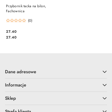
Przybornik tacka na bilon,
Fachownica
(0)
Cena:
27.40
Cena:
27.40
Dane adresowe
Informacje
Sklep
Strefa klienta