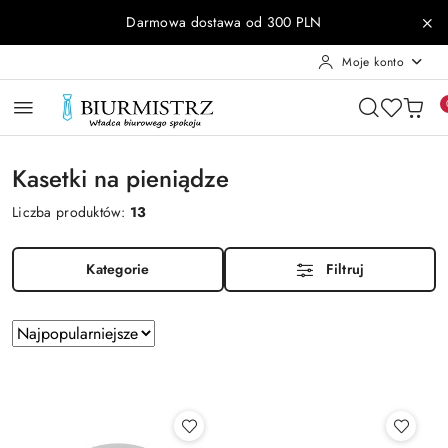
Przejdź do treści głównej
Przejdź do wyszukiwarki
Przejdź do moje konto
Przejdź do menu głównego
Przejdź do stopki
Darmowa dostawa od 300 PLN
Moje konto
Kasetki na pieniądze
Liczba produktów:
13
Kategorie
Filtruj
Zastosowano
Sortuj
według
sortowanie:
Najpopularniejsze.