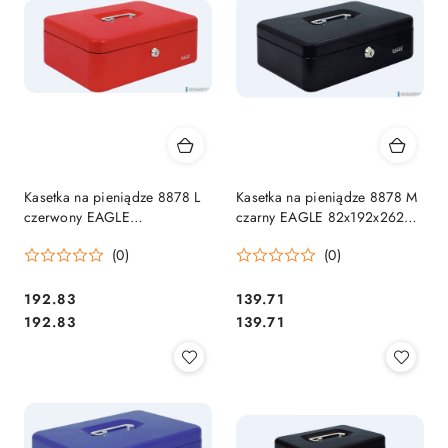
Kasetka na pieniądze 8878 L
Kasetka na pieniądze 8878 M
czerwony EAGLE
czarny EAGLE 82x192x262
100x217x300 120-1024
120-1026
(0)
(0)
Cena:
Cena:
192.83
139.71
Cena:
Cena:
192.83
139.71