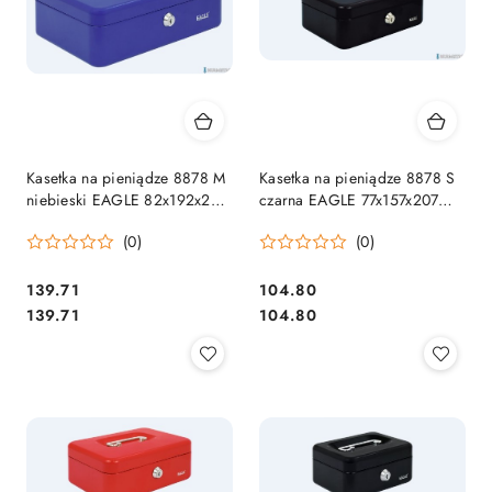
Kasetka na pieniądze 8878 M
Kasetka na pieniądze 8878 S
niebieski EAGLE 82x192x262
czarna EAGLE 77x157x207
120-1028
120-1029
(0)
(0)
Cena:
Cena:
139.71
104.80
Cena:
Cena:
139.71
104.80