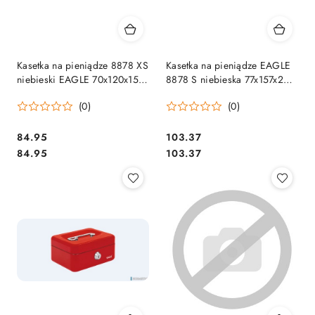
Kasetka na pieniądze 8878 XS
Kasetka na pieniądze EAGLE
niebieski EAGLE 70x120x153
8878 S niebieska 77x157x207
120-1035
120-1031
(0)
(0)
Cena:
Cena:
84.95
103.37
Cena:
Cena:
84.95
103.37