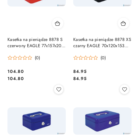
Kasetka na pieniądze 8878 S
Kasetka na pieniądze 8878 XS
czerwony EAGLE 77x157x207
czarny EAGLE 70x120x153
120-1030
120-1033
(0)
(0)
Cena:
Cena:
104.80
84.95
Cena:
Cena:
104.80
84.95