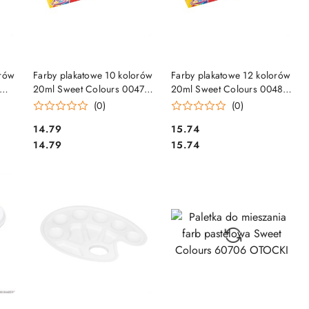
DO KOSZYKA
DO KOSZYKA
orów
Farby plakatowe 10 kolorów
Farby plakatowe 12 kolorów
20ml Sweet Colours 00478
20ml Sweet Colours 00485
OTOCKI
OTOCKI
(0)
(0)
Cena:
Cena:
14.79
15.74
Cena:
Cena:
14.79
15.74