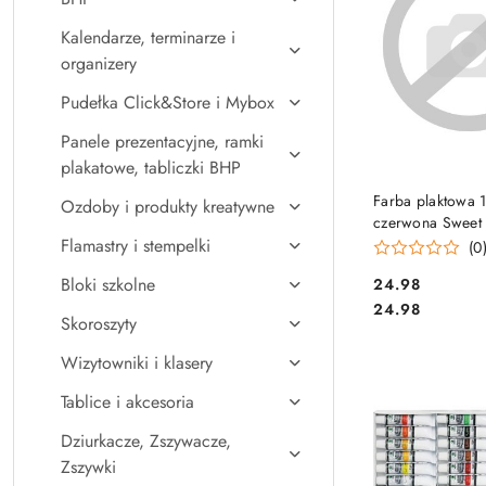
Kalendarze, terminarze i
organizery
Pudełka Click&Store i Mybox
Panele prezentacyjne, ramki
plakatowe, tabliczki BHP
DO KO
Farba plaktowa 
Ozdoby i produkty kreatywne
czerwona Sweet
60294 OTOCKI
Flamastry i stempelki
(0
Bloki szkolne
Cena:
24.98
Cena:
24.98
Skoroszyty
Wizytowniki i klasery
Tablice i akcesoria
Dziurkacze, Zszywacze,
Zszywki