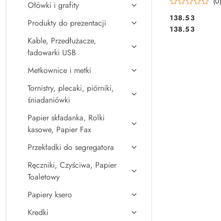
(0
Ołówki i grafity
Cena:
138.53
Produkty do prezentacji
Cena:
138.53
Kable, Przedłużacze,
ładowarki USB
Metkownice i metki
Tornistry, plecaki, piórniki,
śniadaniówki
Papier składanka, Rolki
kasowe, Papier Fax
Przekładki do segregatora
Ręczniki, Czyściwa, Papier
Toaletowy
Papiery ksero
Kredki