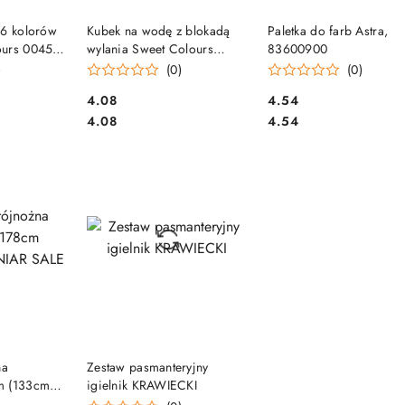
SZYKA
DO KOSZYKA
DO KOSZYKA
 6 kolorów
Kubek na wodę z blokadą
Paletka do farb Astra,
ours 00454
wylania Sweet Colours
83600900
60119 OTOCKI
)
(0)
(0)
Cena:
Cena:
4.08
4.54
Cena:
Cena:
4.08
4.54
SZYKA
DO KOSZYKA
na
Zestaw pasmanteryjny
m (133cm)
igielnik KRAWIECKI