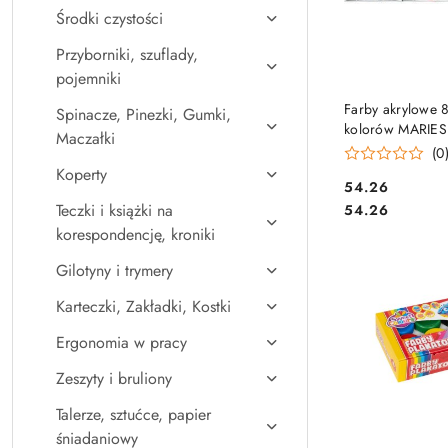
Środki czystości
Przyborniki, szuflady,
pojemniki
DO KO
Farby akrylowe 8
Spinacze, Pinezki, Gumki,
kolorów MARIES 
Maczałki
1911
(0
Koperty
Cena:
54.26
Cena:
Teczki i książki na
54.26
korespondencję, kroniki
Gilotyny i trymery
Karteczki, Zakładki, Kostki
Ergonomia w pracy
Zeszyty i bruliony
Talerze, sztućce, papier
śniadaniowy