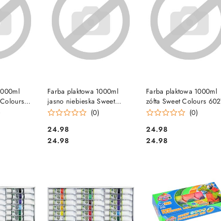
SZYKA
DO KOSZYKA
DO KOSZYKA
1000ml
Farba plaktowa 1000ml
Farba plaktowa 1000ml
 Colours
jasno niebieska Sweet
zółta Sweet Colours 60
Colours 60300 OTOCKI
OTOCKI
)
(0)
(0)
Cena:
Cena:
24.98
24.98
Cena:
Cena:
24.98
24.98