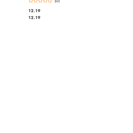
)
(0)
Cena:
12.19
Cena:
12.19