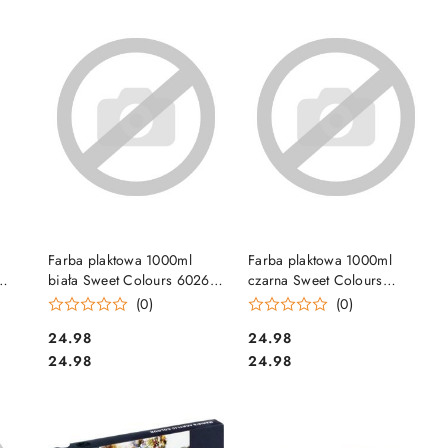
DO KOSZYKA
DO KOSZYKA
Farba plaktowa 1000ml
Farba plaktowa 1000ml
biała Sweet Colours 60263
czarna Sweet Colours
1
OTOCKI
60324 OTOCKI
(0)
(0)
Cena:
Cena:
24.98
24.98
Cena:
Cena:
24.98
24.98