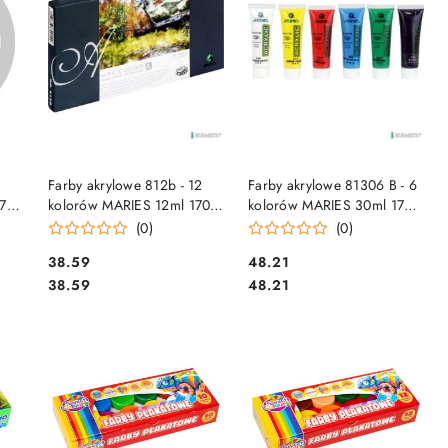
DO KOSZYKA
DO KOSZYKA
Farby akrylowe 812b - 12
Farby akrylowe 81306 B - 6
270
kolorów MARIES 12ml 170-
kolorów MARIES 30ml 170-
1910
2153
(0)
(0)
Cena:
Cena:
38.59
48.21
Cena:
Cena:
38.59
48.21