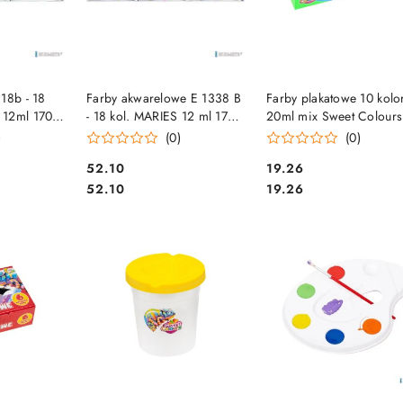
SZYKA
DO KOSZYKA
DO KOSZYKA
18b - 18
Farby akwarelowe E 1338 B
Farby plakatowe 10 kol
12ml 170-
- 18 kol. MARIES 12 ml 170-
20ml mix Sweet Colours
1909
60041 OTOCKI
)
(0)
(0)
Cena:
Cena:
52.10
19.26
Cena:
Cena:
52.10
19.26