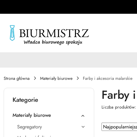
Przejdź do treści głównej
Przejdź do wyszukiwarki
Przejdź do moje konto
Przejdź do menu głównego
Przejdź do stopki
Strona główna
Materiały biurowe
Farby i akcesoria malarskie
Farby i
Kategorie
Liczba produktów
Materiały biurowe
Zastosowano
Sortuj
Segregatory
według
sortowanie: