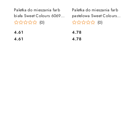
DO KOSZYKA
DO KOSZYKA
Paletka do mieszania farb
Paletka do mieszania farb
biała Sweet Colours 60690
pastelowa Sweet Colours
OTOCKI
60706 OTOCKI
(0)
(0)
Cena:
Cena:
4.61
4.78
Cena:
Cena:
4.61
4.78