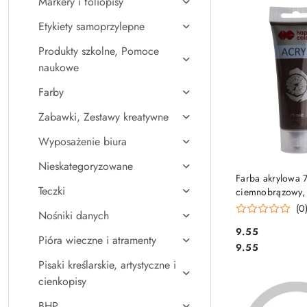
Markery i foliopisy
Najpopularniejsz
Etykiety samoprzylepne
Produkty szkolne, Pomoce
naukowe
Farby
Zabawki, Zestawy kreatywne
Wyposażenie biura
Nieskategoryzowane
DO KO
Farba akrylowa 
Teczki
ciemnobrązowy,
Color HA 7370 
(0
Nośniki danych
Cena:
9.55
Pióra wieczne i atramenty
Cena:
9.55
Pisaki kreślarskie, artystyczne i
cienkopisy
BHP