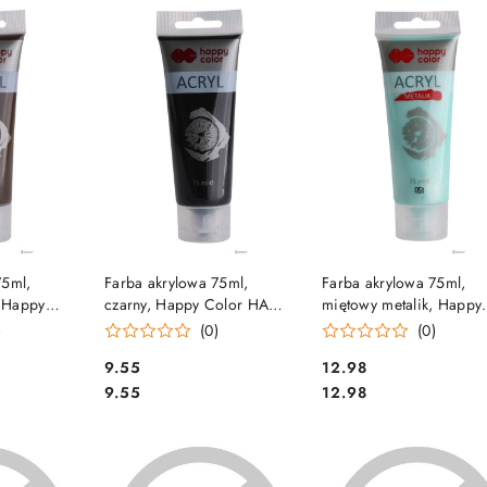
e.
SZYKA
DO KOSZYKA
DO KOSZYKA
75ml,
Farba akrylowa 75ml,
Farba akrylowa 75ml,
 Happy
czarny, Happy Color HA
miętowy metalik, Happy
0075-75
7370 0075-9
Color HA 7370 0075-05
)
(0)
(0)
SALE
Cena:
Cena:
9.55
12.98
Cena:
Cena:
9.55
12.98