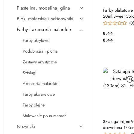
Plastelina, modelina, glina
DO KO
Farby plakatowe
20ml Sweet Col
Bloki malarskie i szkicowniki
OTOCKI
(0
Farby i akcesoria malarskie
Cena:
8.44
Cena:
8.44
Farby akrylowe
Podobrazia i płótna
Zestawy artystyczne
Sztalugi
Akcesoria malarskie
Farby akwarelowe
Farby olejne
Malowanie po numerach
DO KO
Sztaluga trójnoż
Nożyczki
drewniana 178c
S1 LENIAR SALE