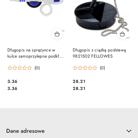
Długopis na sprężynce w
Długopis z ciężką podstawą
kulce samoprzylepna podkł.
9821502 FELLOWES
leżący, etui MD102-03
(0)
(0)
MEMOBE
Cena:
Cena:
3.36
28.21
Cena:
Cena:
3.36
28.21
Dane adresowe