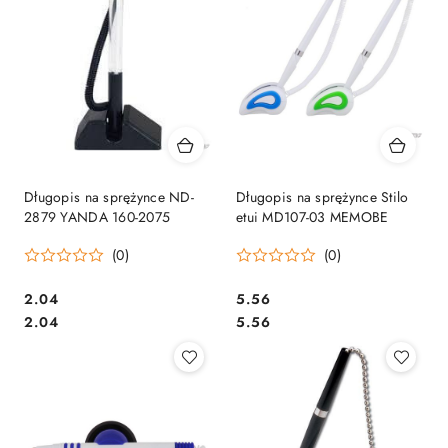
Długopis na sprężynce ND-
Długopis na sprężynce Stilo
2879 YANDA 160-2075
etui MD107-03 MEMOBE
(0)
(0)
Cena:
Cena:
2.04
5.56
Cena:
Cena:
2.04
5.56