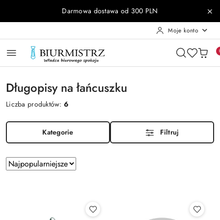
Przejdź do treści głównej
Przejdź do wyszukiwarki
Przejdź do moje konto
Przejdź do menu głównego
Przejdź do stopki
Darmowa dostawa od 300 PLN
Moje konto
Długopisy na łańcuszku
Liczba produktów:
6
Kategorie
Filtruj
Zastosowano
Sortuj
według
sortowanie:
Najpopularniejsze.