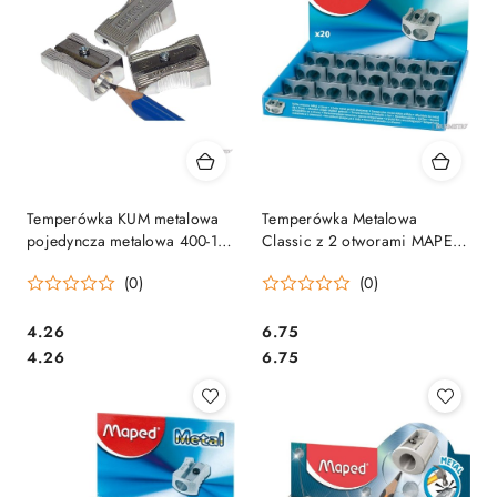
Temperówka KUM metalowa
Temperówka Metalowa
pojedyncza metalowa 400-1K
Classic z 2 otworami MAPED
w kształcie klina
506700
(0)
(0)
Cena:
Cena:
4.26
6.75
Cena:
Cena:
4.26
6.75