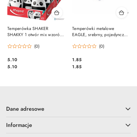
Temperówka SHAKER
Temperówki metalowe
SHAKKY 1 otwór mix wzorów
EAGLE, srebrny, pojedyncze
034014 MAPED
(EA626) 130-1311
(0)
(0)
Cena:
Cena:
5.10
1.85
Cena:
Cena:
5.10
1.85
Dane adresowe
Informacje