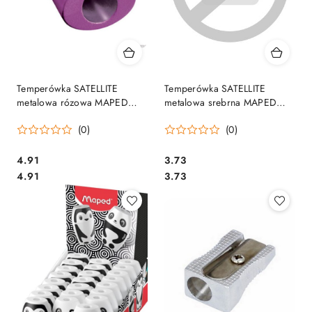
Temperówka SATELLITE
Temperówka SATELLITE
metalowa rózowa MAPED
metalowa srebrna MAPED
041712
041710
(0)
(0)
Cena:
Cena:
4.91
3.73
Cena:
Cena:
4.91
3.73