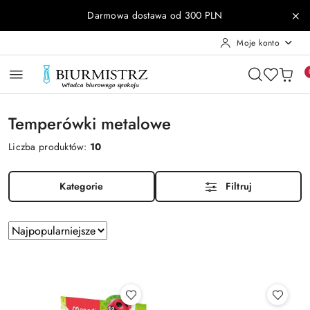
Przejdź do treści głównej
Przejdź do wyszukiwarki
Przejdź do moje konto
Przejdź do menu głównego
Przejdź do stopki
Darmowa dostawa od 300 PLN
Moje konto
Temperówki metalowe
Liczba produktów:
10
Kategorie
Filtruj
Zastosowano
Sortuj
według
sortowanie:
Najpopularniejsze.