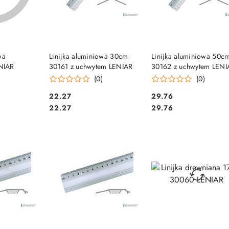
SZYKA
DO KOSZYKA
DO KOSZYKA
wa
Linijka aluminiowa 30cm
Linijka aluminiowa 50c
NIAR
30161 z uchwytem LENIAR
30162 z uchwytem LENI
)
(0)
(0)
Cena:
Cena:
22.27
29.76
Cena:
Cena:
22.27
29.76