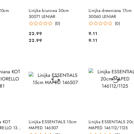
SZYKA
DO KOSZYKA
DO KOSZYKA
 20cm
Linijka biurowa 30cm
Linijka drewniana 17cm
30071 LENIAR
30060 LENIAR
)
(0)
(0)
Cena:
Cena:
22.99
9.11
Cena:
Cena:
22.99
9.11
SZYKA
DO KOSZYKA
DO KOSZYKA
na KOT
Linijka ESSENTIALS 15cm
Linijka ESSENTIALS 20
ORELLO 130-
MAPED 146507
MAPED 146112/1125