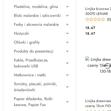
Plastelina, modelina, glina
DO KO
Linijka biurowa
30070 LENIAR
Bloki malarskie i szkicowniki
(0
Farby i akcesoria malarskie
Cena:
18.47
Cena:
Nożyczki
18.47
Ołówki i grafity
Produkty do prezentacji
Kable, Przedłużacze,
ładowarki USB
Metkownice i metki
Tornistry, plecaki, piórniki,
śniadaniówki
Papier składanka, Rolki
DO KO
Linijka drewnia
kasowe, Papier Fax
czarny 15cm FI
1881