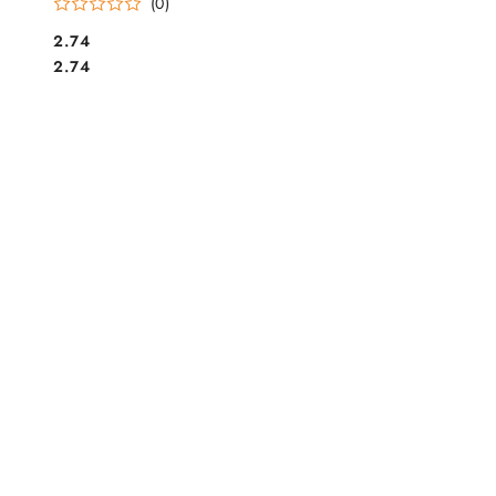
(0)
Cena:
2.74
Cena:
2.74