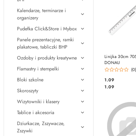
Kalendarze, terminarze i
organizery
Pudełka Click&Store i Mybox
Panele prezentacyjne, ramki
plakatowe, tabliczki BHP
DO KO
Linijka 30cm 70
Ozdoby i produkty kreatywne
DONAU
Flamastry i stempelki
(0
Bloki szkolne
Cena:
1.09
Cena:
1.09
Skoroszyty
Wizytowniki i klasery
Tablice i akcesoria
Dziurkacze, Zszywacze,
Zszywki