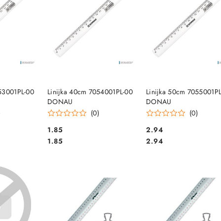
SZYKA
DO KOSZYKA
DO KOSZYKA
53001PL-00
Linijka 40cm 7054001PL-00
Linijka 50cm 7055001P
DONAU
DONAU
)
(0)
(0)
Cena:
Cena:
1.85
2.94
Cena:
Cena:
1.85
2.94