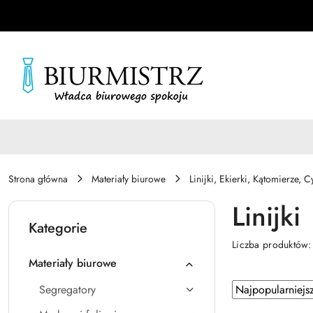
Przejdź do treści głównej
Przejdź do wyszukiwarki
Przejdź do moje konto
Przejdź do menu głównego
Przejdź do stopki
Strona główna
Materiały biurowe
Linijki, Ekierki, Kątomierze, C
Linijki
Kategorie
Liczba produktów
Materiały biurowe
Zastosowano
Sortuj
Segregatory
według
sortowanie: