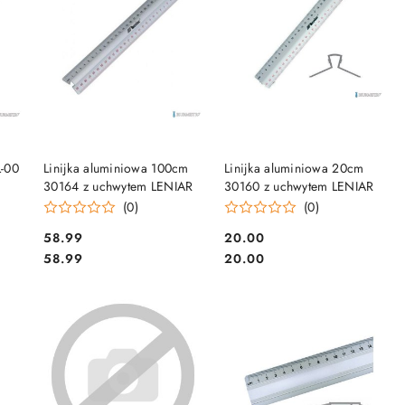
DO KOSZYKA
DO KOSZYKA
L-00
Linijka aluminiowa 100cm
Linijka aluminiowa 20cm
30164 z uchwytem LENIAR
30160 z uchwytem LENIAR
(0)
(0)
Cena:
Cena:
58.99
20.00
Cena:
Cena:
58.99
20.00