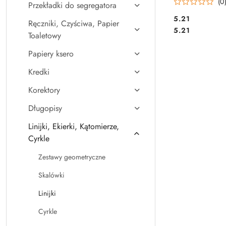
(0
Przekładki do segregatora
Cena:
5.21
Ręczniki, Czyściwa, Papier
Cena:
5.21
Toaletowy
Papiery ksero
Kredki
Korektory
Długopisy
Linijki, Ekierki, Kątomierze,
Cyrkle
Zestawy geometryczne
Skalówki
Linijki
Cyrkle