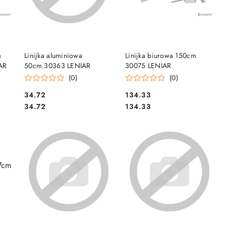
DO KOSZYKA
DO KOSZYKA
m
Linijka aluminiowa
Linijka biurowa 150cm
AR
50cm.30363 LENIAR
30075 LENIAR
(0)
(0)
Cena:
Cena:
34.72
134.33
Cena:
Cena:
34.72
134.33