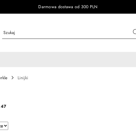
Darmowa dostawa od 300 PLN
yrkle
Linijki
:
47