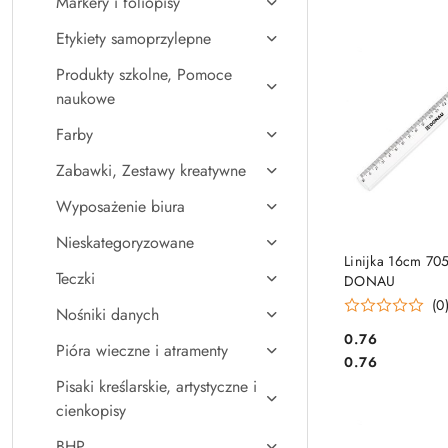
Markery i foliopisy
Najpopularniejsz
Etykiety samoprzylepne
Produkty szkolne, Pomoce
naukowe
Farby
Zabawki, Zestawy kreatywne
Wyposażenie biura
Nieskategoryzowane
DO KO
Linijka 16cm 70
Teczki
DONAU
(0
Nośniki danych
Cena:
0.76
Pióra wieczne i atramenty
Cena:
0.76
Pisaki kreślarskie, artystyczne i
cienkopisy
BHP