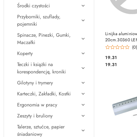
Środki czystości
Przyborniki, szuflady,
pojemniki
DO KO
Linijka aluminio
Spinacze, Pinezki, Gumki,
20cm.30360 LE
Maczałki
(0
Koperty
Cena:
19.31
Cena:
Teczki i książki na
19.31
korespondencję, kroniki
Gilotyny i trymery
Karteczki, Zakładki, Kostki
Ergonomia w pracy
Zeszyty i bruliony
Talerze, sztućce, papier
śniadaniowy