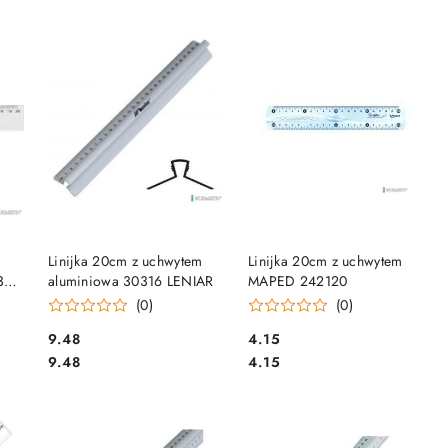
DO KOSZYKA
DO KOSZYKA
Linijka 20cm z uchwytem
Linijka 20cm z uchwytem
30-
aluminiowa 30316 LENIAR
MAPED 242120
(0)
(0)
Cena:
Cena:
9.48
4.15
Cena:
Cena:
9.48
4.15