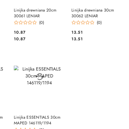
DO KOSZYKA
DO KOSZYKA
Linijka drewniana 20cm
Linijka drewniana 30cm
30061 LENIAR
30062 LENIAR
(0)
(0)
Cena:
Cena:
10.87
13.51
Cena:
Cena:
10.87
13.51
DO KOSZYKA
cm
Linijka ESSENTIALS 30cm
MAPED 146119/1194