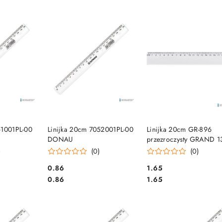
e.
SZYKA
DO KOSZYKA
DO KOSZYKA
51001PL-00
Linijka 20cm 7052001PL-00
Linijka 20cm GR-896
DONAU
przezroczysty GRAND 1
1496
)
(0)
(0)
Cena:
Cena:
0.86
1.65
Cena:
Cena:
0.86
1.65