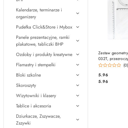
Kalendarze, terminarze i
organizery
Pudełka Click&Store i Mybox
Panele prezentacyjne, ramki
plakatowe, tabliczki BHP
DO KO
Zestaw geometry
Ozdoby i produkty kreatywne
032T, przezroczy
GRAND 130-160
Flamastry i stempelki
(0
Bloki szkolne
Cena:
5.96
Cena:
5.96
Skoroszyty
Wizytowniki i klasery
Tablice i akcesoria
Dziurkacze, Zszywacze,
Zszywki