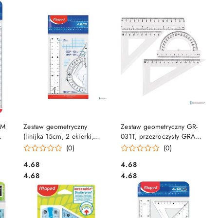
DO KOSZYKA
DO KOSZYKA
UM
Zestaw geometryczny
Zestaw geometryczny GR-
(linijka 15cm, 2 ekierki,
031T, przezroczysty GRAND
z
kątomierz) 242815 MAPED
130-1640
(0)
(0)
Cena:
Cena:
4.68
4.68
Cena:
Cena:
4.68
4.68