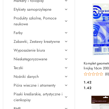
Markery i foliopisy
Najpopularniejsz
Etykiety samoprzylepne
Produkty szkolne, Pomoce
naukowe
Farby
Zabawki, Zestawy kreatywne
Wyposażenie biura
Nieskategoryzowane
DO KO
Komplet geometr
Teczki
linijką 16cm 20
MK105-00 SALE
(0
Nośniki danych
Cena:
1.42
Pióra wieczne i atramenty
Cena:
1.42
Pisaki kreślarskie, artystyczne i
cienkopisy
BHP