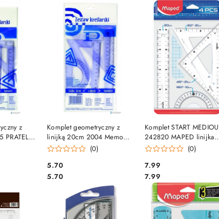
e.
SZYKA
DO KOSZYKA
DO KOSZYKA
yczny z
Komplet geometryczny z
Komplet START MEDIO
05 PRATEL
linijką 20cm 2004 MemoBe
242820 MAPED linijka
by PRATEL MK106-00
20cm+ekierka+kątomier
)
(0)
(0)
242820
Cena:
Cena:
5.70
7.99
Cena:
Cena:
5.70
7.99