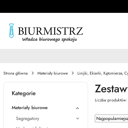
Przejdź do treści głównej
Przejdź do wyszukiwarki
Przejdź do moje konto
Przejdź do menu głównego
Przejdź do stopki
Strona główna
Materiały biurowe
Linijki, Ekierki, Kątomierze, C
Zestaw
Kategorie
Liczba produktów
Materiały biurowe
Zastosowano
Sortuj
Segregatory
według
sortowanie: