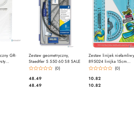
SZYKA
DO KOSZYKA
DO KOSZYKA
czny GR-
Zestaw geometryczny,
Zestaw linijek niełamliw
sty
Staedtler S 550 60 S8 SALE
895024 linijka 15cm
2
ekierka kątomierz MAP
)
(0)
(0)
Cena:
Cena:
48.49
10.82
Cena:
Cena:
48.49
10.82