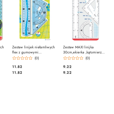
DO KOSZYKA
DO KOSZYKA
ych
Zestaw linijek niełamliwych
Zestaw MAXI linijka
flex z gumowymi
30cm,ekierka ,kątomierz
ED
elem.244069
242830 MAPED
(0)
(0)
Cena:
Cena:
11.82
9.22
Cena:
Cena:
11.82
9.22