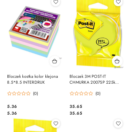
Bloczek kostka kolor klejona
Bloczek 3M POST-IT
8.5*8.5 INTERDRUK
CHMURKA 2007SP 225k
FT510076654
(0)
(0)
Cena:
Cena:
5.36
35.65
Cena:
Cena:
5.36
35.65