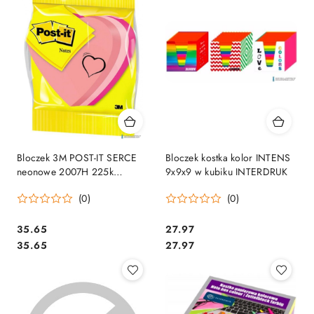
Bloczek 3M POST-IT SERCE
Bloczek kostka kolor INTENS
neonowe 2007H 225k
9x9x9 w kubiku INTERDRUK
FT510076563
(0)
(0)
Cena:
Cena:
35.65
27.97
Cena:
Cena:
35.65
27.97