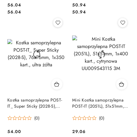
Cena:
Cena:
56.04
50.94
Cena:
Cena:
56.04
50.94
Kostka samoprzylepna POST-
Mini Kostka samoprzylepna
IT_ Super Sticky (2028-S),
POST-IT (2051L), 51x51mm,
76x76mm, 1x350 kart., ultra
1x400 kart., cytrynowa
(0)
(0)
żółta
UU009543115 3M
Cena:
Cena:
54.00
29.06