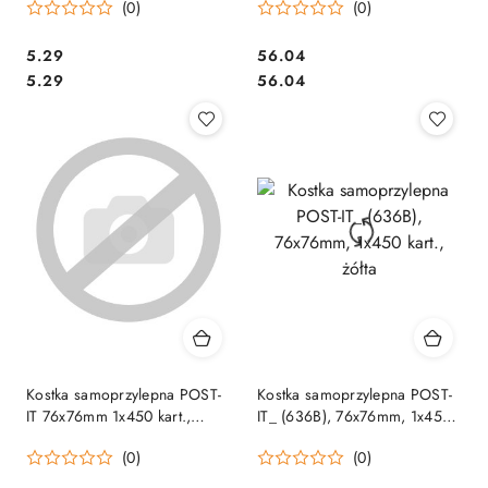
(0)
(0)
Cena:
Cena:
5.29
56.04
Cena:
Cena:
5.29
56.04
Kostka samoprzylepna POST-
Kostka samoprzylepna POST-
IT 76x76mm 1x450 kart.,
IT_ (636B), 76x76mm, 1x450
intensywne kolory 3M-
kart., żółta
(0)
(0)
4046719274116