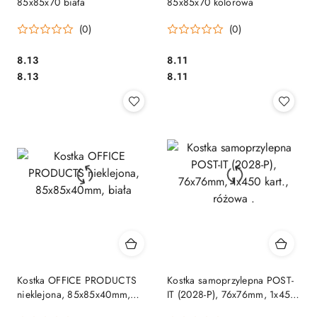
85x85x70 biała
85x85x70 kolorowa
(0)
(0)
Cena:
Cena:
8.13
8.11
Cena:
Cena:
8.13
8.11
Kostka OFFICE PRODUCTS
Kostka samoprzylepna POST-
nieklejona, 85x85x40mm,
IT (2028-P), 76x76mm, 1x450
biała
kart., różowa .