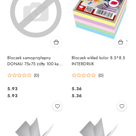
Bloczek samoprzylepny
Bloczek wkład kolor 8.5*8.5
DONAU 75x75 żółty 100 kart.
INTERDRUK
Z harmonijkowy
(0)
(0)
Cena:
Cena:
5.93
5.36
Cena:
Cena:
5.93
5.36