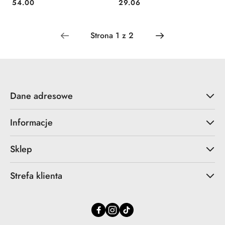
Cena:
Cena:
54.00
29.06
Dane adresowe
Informacje
Sklep
Strefa klienta