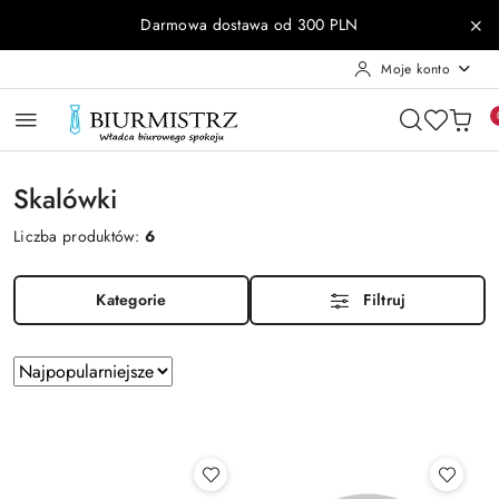
Przejdź do treści głównej
Przejdź do wyszukiwarki
Przejdź do moje konto
Przejdź do menu głównego
Przejdź do stopki
Darmowa dostawa od 300 PLN
Moje konto
Skalówki
Liczba produktów:
6
Kategorie
Filtruj
Zastosowano
Sortuj
według
sortowanie:
Najpopularniejsze.