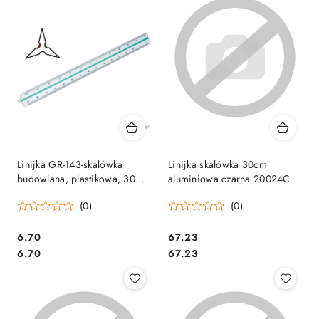
Linijka GR-143-skalówka
Linijka skalówka 30cm
budowlana, plastikowa, 30
aluminiowa czarna 20024C
cm GRAND 130-1831
(0)
(0)
Cena:
Cena:
6.70
67.23
Cena:
Cena:
6.70
67.23