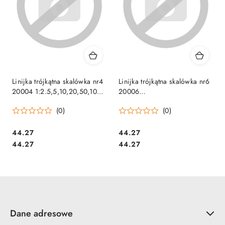
Linijka trójkątna skalówka nr4
Linijka trójkątna skalówka nr6
20004 1:2.5,5,10,20,50,100
20006
LENIAR
1:500,1000,1250,1500,2000,250
(0)
(0)
Cena:
Cena:
44.27
44.27
Cena:
Cena:
44.27
44.27
Dane adresowe