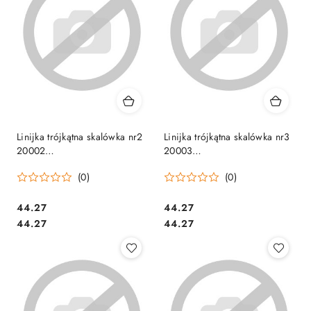
Linijka trójkątna skalówka nr2
Linijka trójkątna skalówka nr3
20002
20003
1:20,25,50,75,100,125
1:100/200/250/300/400/500
(0)
(0)
LENIAR
LENIAR
Cena:
Cena:
44.27
44.27
Cena:
Cena:
44.27
44.27