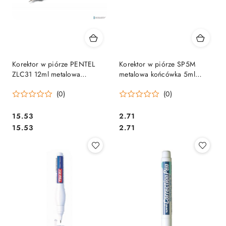
Korektor w piórze PENTEL
Korektor w piórze SP5M
ZLC31 12ml metalowa
metalowa końcówka 5ml
końcówka płaski
uniwersalny TT7999
(0)
(0)
Cena:
Cena:
15.53
2.71
Cena:
Cena:
15.53
2.71