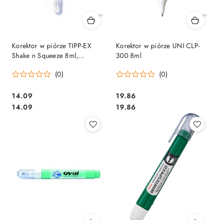
Korektor w piórze TIPP-EX
Korektor w piórze UNI CLP-
Shake n Squeeze 8ml,
300 8ml
8610722
(0)
(0)
Cena:
Cena:
14.09
19.86
Cena:
Cena:
14.09
19.86