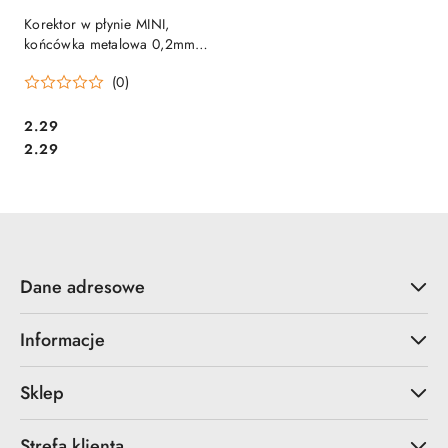
Korektor w płynie MINI,
końcówka metalowa 0,2mm
3ml, biały TO-013 Toma
(0)
Cena:
2.29
Cena:
2.29
Dane adresowe
Informacje
Sklep
Strefa klienta