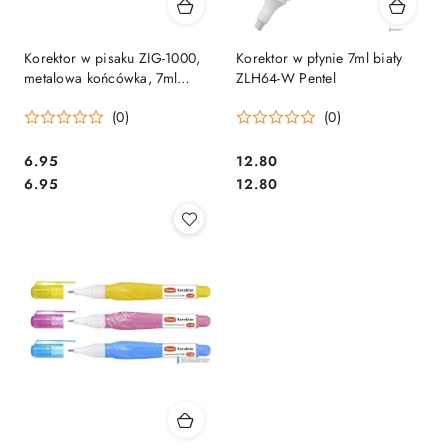
Korektor w pisaku ZIG-1000,
Korektor w płynie 7ml biały
metalowa końcówka, 7ml
ZLH64-W Pentel
OVAL 160-1816
(0)
(0)
Cena:
Cena:
6.95
12.80
Cena:
Cena:
6.95
12.80