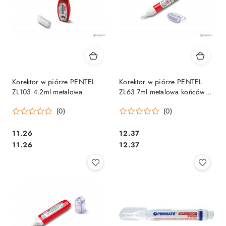
Korektor w piórze PENTEL
Korektor w piórze PENTEL
ZL103 4.2ml metalowa
ZL63 7ml metalowa końcówka
końcówka
okrągły
(0)
(0)
Cena:
Cena:
11.26
12.37
Cena:
Cena:
11.26
12.37