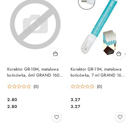
Korektor GR-10M, metalowa
Korektor GR-11M, metalowa
końcówka, 6ml GRAND 160-
końcówka, 7 ml GRAND 160-
1928
1268
(0)
(0)
Cena:
Cena:
2.80
3.27
Cena:
Cena:
2.80
3.27