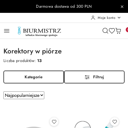
Przejdź do treści głównej
Przejdź do wyszukiwarki
Przejdź do moje konto
Przejdź do menu głównego
Przejdź do stopki
Darmowa dostawa od 300 PLN
Moje konto
Korektory w piórze
Liczba produktów:
13
Kategorie
Filtruj
Zastosowano
Sortuj
według
sortowanie:
Najpopularniejsze.