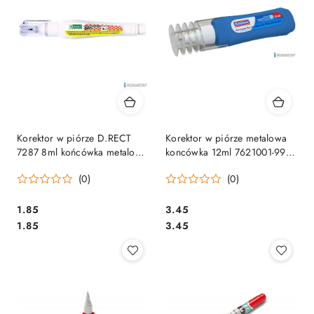
Korektor w piórze D.RECT
Korektor w piórze metalowa
7287 8ml końcówka metalowa
koncówka 12ml 7621001-99
007194
DONAU
(0)
(0)
Cena:
Cena:
1.85
3.45
Cena:
Cena:
1.85
3.45