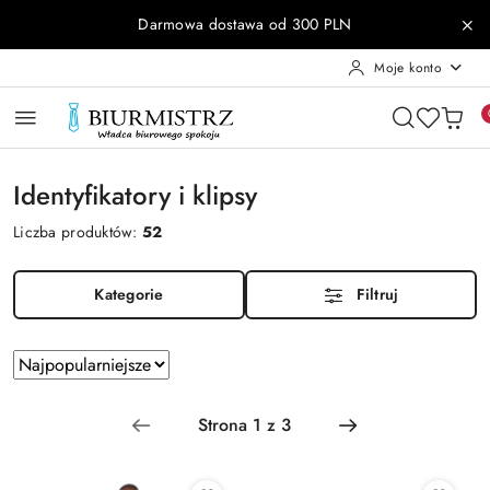
Przejdź do treści głównej
Przejdź do wyszukiwarki
Przejdź do moje konto
Przejdź do menu głównego
Przejdź do stopki
Darmowa dostawa od 300 PLN
Moje konto
Identyfikatory i klipsy
Liczba produktów:
52
Kategorie
Filtruj
Zastosowano
Sortuj
według
sortowanie:
Najpopularniejsze.