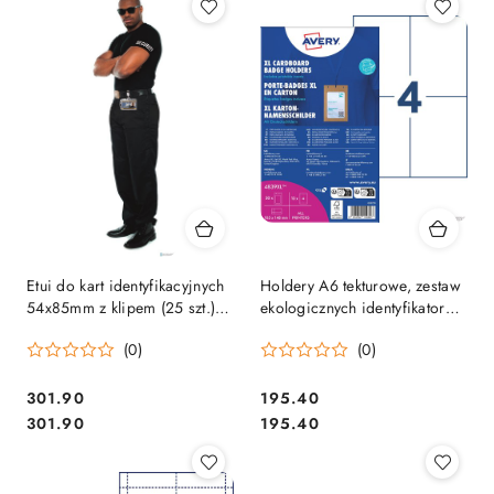
Etui do kart identyfikacyjnych
Holdery A6 tekturowe, zestaw
54x85mm z klipem (25 szt.)
ekologicznych identyfikatorów
8005-19 DURABLE
105 x 148 mm, opak. XL,
(0)
(0)
50szt. etui na identyfikatory +
52 wkłady, Av
Cena:
Cena:
301.90
195.40
Cena:
Cena:
301.90
195.40