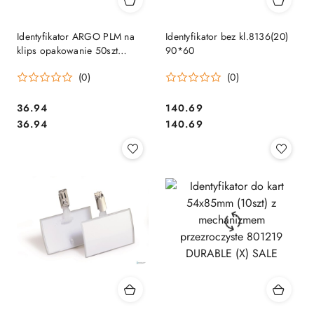
Identyfikator ARGO PLM na
Identyfikator bez kl.8136(20)
klips opakowanie 50szt
90*60
601095
(0)
(0)
Cena:
Cena:
36.94
140.69
Cena:
Cena:
36.94
140.69