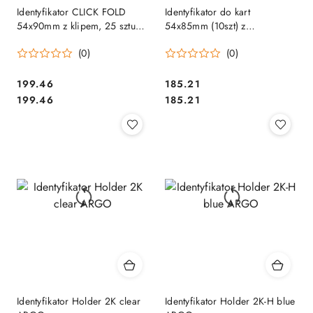
Identyfikator CLICK FOLD
Identyfikator do kart
54x90mm z klipem, 25 sztuk
54x85mm (10szt) z
DURABLE 8216-19 SALE
mechanizmem przezroczyste
(0)
(0)
801219 DURABLE (X) SALE
Cena:
Cena:
199.46
185.21
Cena:
Cena:
199.46
185.21
Identyfikator Holder 2K clear
Identyfikator Holder 2K-H blue