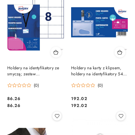
Holdery na identyfikatory ze
Holdery na karty z klipsem,
smyczą; zestaw
holdery na identyfikatory 54 x
identyfikatorów 60x90 mm, 10
85 mm, 25 szt. etui na
(0)
(0)
szt etui na identyfikatory +
identyfikatory /
smycze na identyfikator +
półprzezroczyste identyfikato
Cena:
Cena:
86.26
192.02
Cena:
Cena:
86.26
192.02