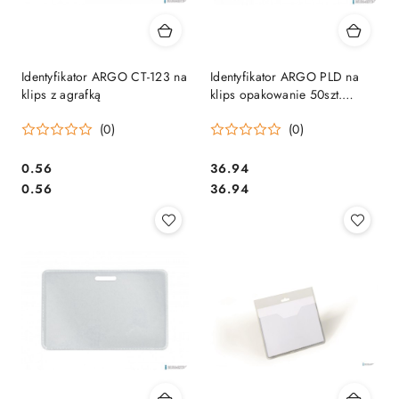
Identyfikator ARGO CT-123 na
Identyfikator ARGO PLD na
klips z agrafką
klips opakowanie 50szt.
601085
(0)
(0)
Cena:
Cena:
0.56
36.94
Cena:
Cena:
0.56
36.94