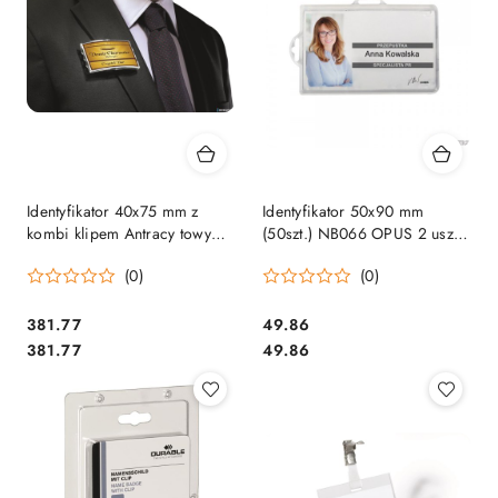
Identyfikator 40x75 mm z
Identyfikator 50x90 mm
kombi klipem Antracy towy
(50szt.) NB066 OPUS 2 uszka
812858 DURABLE
BADGE HOLDER UNIVERSAL
(0)
(0)
Cena:
Cena:
381.77
49.86
Cena:
Cena:
381.77
49.86