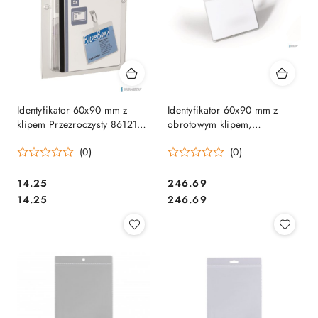
Identyfikator 60x90 mm z
Identyfikator 60x90 mm z
klipem Przezroczysty 861219
obrotowym klipem,
DURABLE SALE
przezroczysty (25) 800319
(0)
(0)
DURABLE
Cena:
Cena:
14.25
246.69
Cena:
Cena:
14.25
246.69