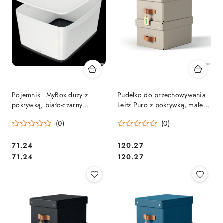
Pojemnik_ MyBox duży z
Pudełko do przechowywania
pokrywką, biało-czarny
Leitz Puro z pokrywką, małe, 7
52161095 SALE
l, z tektury w 100% z
(0)
(0)
recyklingu, 2 szt., beżowe
61470012.
Cena:
Cena:
71.24
120.27
Cena:
Cena:
71.24
120.27