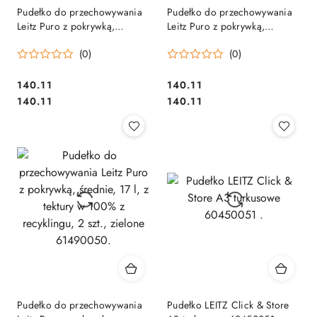
Pudełko do przechowywania
Pudełko do przechowywania
Leitz Puro z pokrywką,
Leitz Puro z pokrywką,
średnie, 17 l, z tektury w 100%
średnie, 17 l, z tektury w 100%
(0)
(0)
z recyklingu, 2 szt., czarne
z recyklingu, 2 szt., granatowe
61490095.
61490068.
Cena:
Cena:
140.11
140.11
Cena:
Cena:
140.11
140.11
Pudełko do przechowywania
Pudełko LEITZ Click & Store