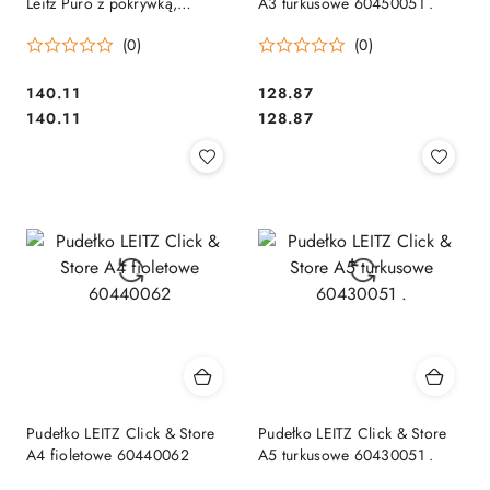
Leitz Puro z pokrywką,
A3 turkusowe 60450051 .
średnie, 17 l, z tektury w 100%
(0)
(0)
z recyklingu, 2 szt., zielone
61490050.
Cena:
Cena:
140.11
128.87
Cena:
Cena:
140.11
128.87
Pudełko LEITZ Click & Store
Pudełko LEITZ Click & Store
A4 fioletowe 60440062
A5 turkusowe 60430051 .