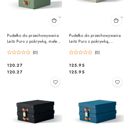
Pudełko do przechowywania
Pudełko do przechowywania
Leitz Puro z pokrywką, małe, 7
Leitz Puro z pokrywką,
l, z tektury w 100% z
średnie niskie, 8 l, z tektury w
(0)
(0)
recyklingu, 2 szt., zielone
100% z recyklingu, 2 szt.,
61470050.
beżowe 61480012.
Cena:
Cena:
120.27
125.95
Cena:
Cena:
120.27
125.95