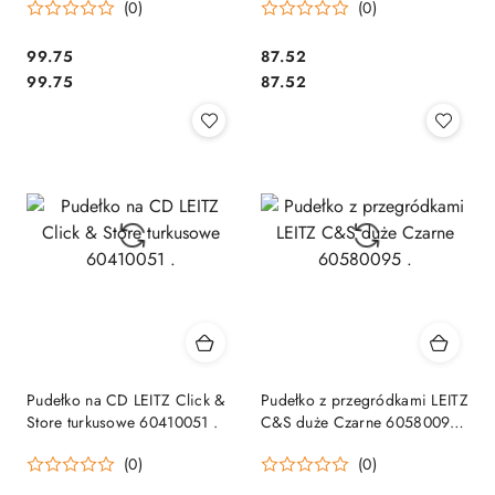
(0)
(0)
Cena:
Cena:
99.75
87.52
Cena:
Cena:
99.75
87.52
Pudełko na CD LEITZ Click &
Pudełko z przegródkami LEITZ
Store turkusowe 60410051 .
C&S duże Czarne 60580095
.
(0)
(0)