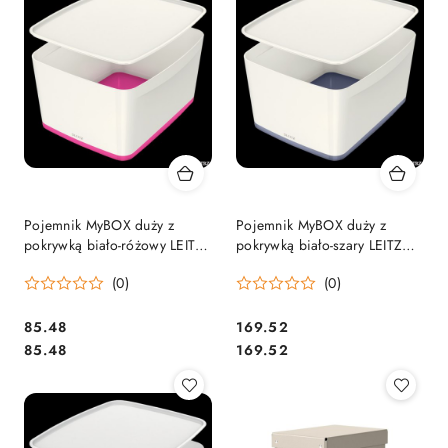
Pojemnik MyBOX duży z
Pojemnik MyBOX duży z
pokrywką biało-różowy LEITZ
pokrywką biało-szary LEITZ
52161023 SALE
52161001 .
(0)
(0)
Cena:
Cena:
85.48
169.52
Cena:
Cena:
85.48
169.52