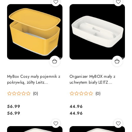
MyBox Cosy mały pojemnik z
Organizer MyBOX mały z
pokrywką, żółty Leitz
uchwytem biały LEITZ
52630019 SALE
53230001 .
(0)
(0)
Cena:
Cena:
56.99
44.96
Cena:
Cena:
56.99
44.96