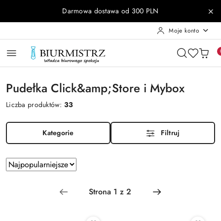
Przejdź do treści głównej
Przejdź do wyszukiwarki
Przejdź do moje konto
Przejdź do menu głównego
Przejdź do stopki
Darmowa dostawa od 300 PLN
Moje konto
Pudełka Click&amp;Store i Mybox
Liczba produktów:
33
Kategorie
Filtruj
Zastosowano
Sortuj
według
sortowanie:
Najpopularniejsze.