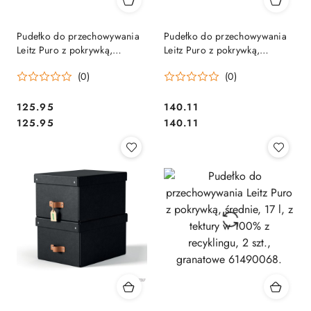
Pudełko do przechowywania
Pudełko do przechowywania
Leitz Puro z pokrywką,
Leitz Puro z pokrywką,
średnie niskie, 8 l, z tektury w
średnie, 17 l, z tektury w 100%
(0)
(0)
100% z recyklingu, 2 szt.,
z recyklingu, 2 szt., beżowe
zielone 61480050.
61490012.
Cena:
Cena:
125.95
140.11
Cena:
Cena:
125.95
140.11