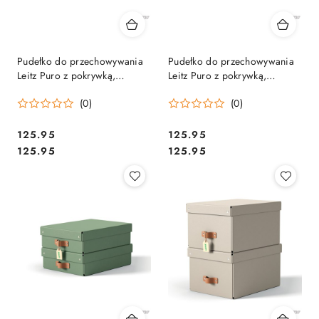
Pudełko do przechowywania
Pudełko do przechowywania
Leitz Puro z pokrywką,
Leitz Puro z pokrywką,
średnie niskie, 8 l, z tektury w
średnie niskie, 8 l, z tektury w
(0)
(0)
100% z recyklingu, 2 szt.,
100% z recyklingu, 2 szt.,
czarne 61480095.
granatowe 61480068.
Cena:
Cena:
125.95
125.95
Cena:
Cena:
125.95
125.95