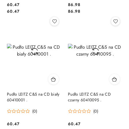
Cena:
Cena:
60.47
86.98
Cena:
Cena:
60.47
86.98
Pudło LEITZ C&S na CD biały
Pudło LEITZ C&S na CD
60410001 .
czarny 60410095 .
(0)
(0)
Cena:
Cena:
60.47
60.47