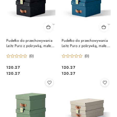
Pudełko do przechowywania
Pudełko do przechowywania
Leitz Puro z pokrywką, małe, 7
Leitz Puro z pokrywką, małe, 7
l, z tektury w 100% z
l, z tektury w 100% z
(0)
(0)
recyklingu, 2 szt., czarne
recyklingu, 2 szt., granatowe
61470095.
61470068.
Cena:
Cena:
120.27
120.27
Cena:
Cena:
120.27
120.27