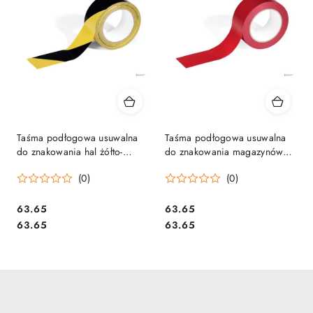
Taśma podłogowa usuwalna
Taśma podłogowa usuwalna
do znakowania hal żółto-
do znakowania magazynów
czarna 50mmx33m Durable
DURALINE BASIC 50mm 30m
(0)
(0)
1044130
czerwona 104403 DURABLE
Cena:
Cena:
63.65
63.65
Cena:
Cena:
63.65
63.65