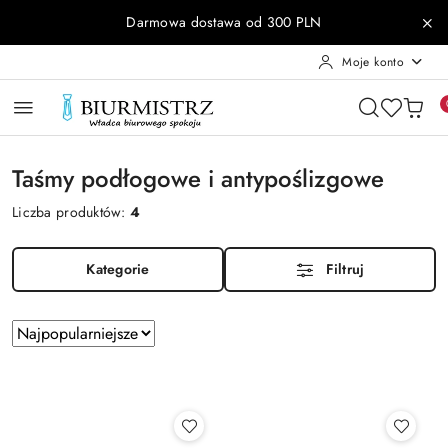
Przejdź do treści głównej
Przejdź do wyszukiwarki
Przejdź do moje konto
Przejdź do menu głównego
Przejdź do stopki
Darmowa dostawa od 300 PLN
Moje konto
Taśmy podłogowe i antypoślizgowe
Liczba produktów:
4
Kategorie
Filtruj
Zastosowano
Sortuj
według
sortowanie:
Najpopularniejsze.