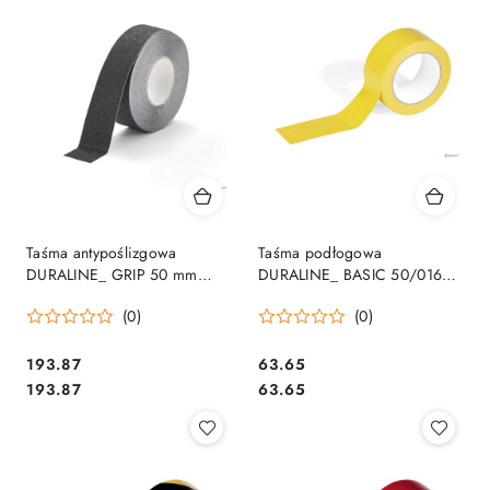
Taśma antypoślizgowa
Taśma podłogowa
DURALINE_ GRIP 50 mm
DURALINE_ BASIC 50/016
108201
104404
(0)
(0)
Cena:
Cena:
193.87
63.65
Cena:
Cena:
193.87
63.65