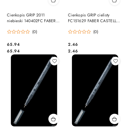
Cienkopis GRIP 2011
Cienkopis GRIP cielisty
niebieski 140402FC FABER
FC151629 FABER CASTELL
CASTELL
SALE
(0)
(0)
Cena:
Cena:
65.94
2.46
Cena:
Cena:
65.94
2.46