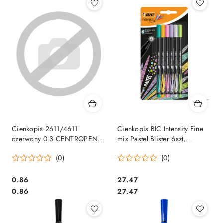
Cienkopis 2611/4611
Cienkopis BIC Intensity Fine
czerwony 0.3 CENTROPEN
mix Pastel Blister 6szt,
SALE
950445
(0)
(0)
Cena:
Cena:
0.86
27.47
Cena:
Cena:
0.86
27.47