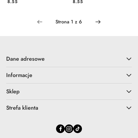
Cena:
Cena:
8.55
8.55
Dane adresowe
Informacje
Sklep
Strefa klienta