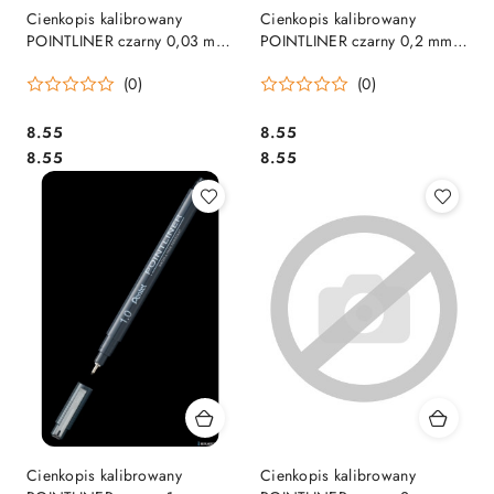
Cienkopis kalibrowany
Cienkopis kalibrowany
POINTLINER czarny 0,03 mm
POINTLINER czarny 0,2 mm
S20P-03A .
S20P-2A
(0)
(0)
Cena:
Cena:
8.55
8.55
Cena:
Cena:
8.55
8.55
Cienkopis kalibrowany
Cienkopis kalibrowany