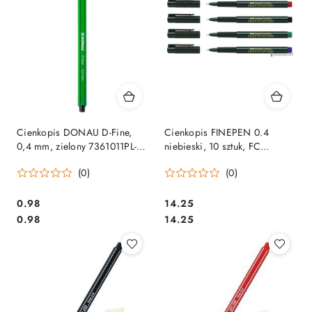
Cienkopis DONAU D-Fine,
Cienkopis FINEPEN 0.4
0,4 mm, zielony 7361011PL-
niebieski, 10 sztuk, FC
02
FC151151 FABER CASTEL
(0)
(0)
SALE
Cena:
Cena:
0.98
14.25
Cena:
Cena:
0.98
14.25