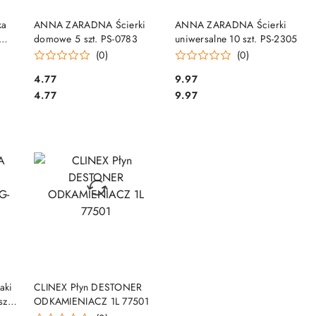
DO KOSZYKA
DO KOSZYKA
ka
ANNA ZARADNA Ścierki
ANNA ZARADNA Ścierki
domowe 5 szt. PS-0783
uniwersalne 10 szt. PS-2305
(0)
(0)
Cena:
Cena:
4.77
9.97
Cena:
Cena:
4.77
9.97
DO KOSZYKA
aki
CLINEX Płyn DESTONER
zt.)
ODKAMIENIACZ 1L 77501