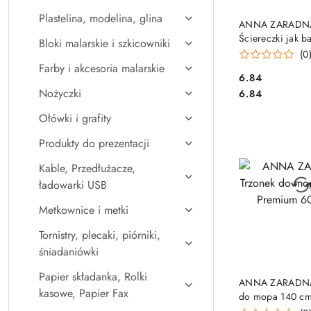
Plastelina, modelina, glina
DO KO
ANNA ZARADN
Ściereczki jak b
Bloki malarskie i szkicowniki
5szt., mix, ST-A
(0
Farby i akcesoria malarskie
Cena:
6.84
Cena:
Nożyczki
6.84
Ołówki i grafity
Produkty do prezentacji
Kable, Przedłużacze,
ładowarki USB
Metkownice i metki
Tornistry, plecaki, piórniki,
śniadaniówki
Papier składanka, Rolki
DO KO
ANNA ZARADNA
kasowe, Papier Fax
do mopa 140 c
6012343