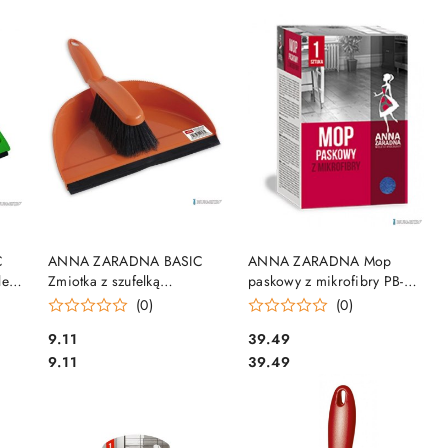
DO KOSZYKA
DO KOSZYKA
C
ANNA ZARADNA BASIC
ANNA ZARADNA Mop
et
Zmiotka z szufelką
paskowy z mikrofibry PB-
półokrągła komplet SZ-8932
5543
(0)
(0)
Cena:
Cena:
9.11
39.49
Cena:
Cena:
9.11
39.49