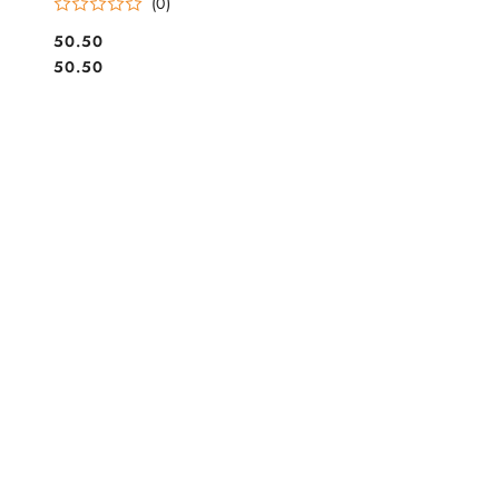
(0)
Cena:
50.50
Cena:
50.50