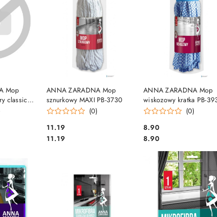
SZYKA
DO KOSZYKA
DO KOSZYKA
A Mop
ANNA ZARADNA Mop
ANNA ZARADNA Mop
ry classic
sznurkowy MAXI PB-3730
wiskozowy kratka PB-39
)
(0)
(0)
Cena:
Cena:
11.19
8.90
Cena:
Cena:
11.19
8.90