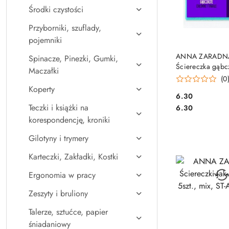
Środki czystości
Przyborniki, szuflady,
pojemniki
DO KO
ANNA ZARADN
Spinacze, Pinezki, Gumki,
Ściereczka gąbcz
Maczałki
szt.) PS-1002
(0
Koperty
Cena:
6.30
Cena:
Teczki i książki na
6.30
korespondencję, kroniki
Gilotyny i trymery
Karteczki, Zakładki, Kostki
Ergonomia w pracy
Zeszyty i bruliony
Talerze, sztućce, papier
śniadaniowy