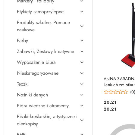
Markery i foliopisy
Najpopularniejsz
Etykiety samoprzylepne
Produkty szkolne, Pomoce
naukowe
Farby
Zabawki, Zestawy kreatywne
Wyposażenie biura
Nieskategoryzowane
DO KO
ANNA ZARADNA
Teczki
Leniuch zmiotka 
SZ-6228
(0
Nośniki danych
Cena:
20.21
Pióra wieczne i atramenty
Cena:
20.21
Pisaki kreślarskie, artystyczne i
cienkopisy
BHP