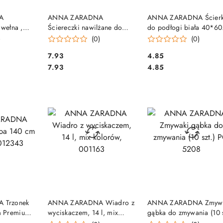
SZYKA
DO KOSZYKA
DO KOSZYKA
A
ANNA ZARADNA
ANNA ZARADNA Ścier
awełna ,
Ściereczki nawilżane do
do podłogi biała 40*60
Z-013784
mebli, o zapachu
1392
)
(0)
(0)
pomarańczy, białe
Cena:
Cena:
7.93
4.85
chusteczki (30 szt.) ST-AZ-
Cena:
Cena:
030163
7.93
4.85
SZYKA
DO KOSZYKA
DO KOSZYKA
 Trzonek
ANNA ZARADNA Wiadro z
ANNA ZARADNA Zmyw
m Premium
wyciskaczem, 14 l, mix
gąbka do zmywania (10 s
kolorów, 001163
PG-5208