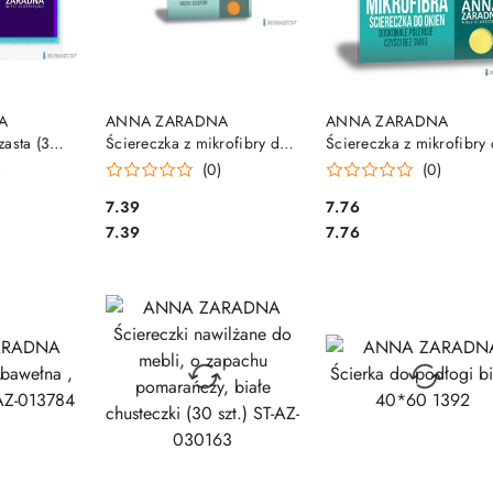
SZYKA
DO KOSZYKA
DO KOSZYKA
A
ANNA ZARADNA
ANNA ZARADNA
asta (3
Ściereczka z mikrofibry do
Ściereczka z mikrofibry
kurzu PS-2794
okien PS-2602
)
(0)
(0)
Cena:
Cena:
7.39
7.76
Cena:
Cena:
7.39
7.76