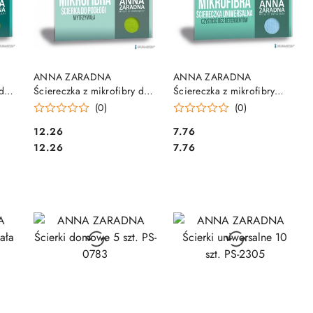
DO KOSZYKA
DO KOSZYKA
ANNA ZARADNA
ANNA ZARADNA
 do
Ściereczka z mikrofibry do
Ściereczka z mikrofibry
podłogi PS-2619
uniwersalna PS-2626
(0)
(0)
Cena:
Cena:
12.26
7.76
Cena:
Cena:
12.26
7.76