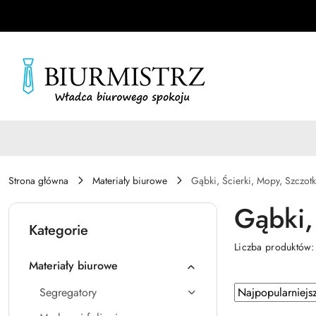
Przejdź do treści głównej
Przejdź do wyszukiwarki
Przejdź do moje konto
Przejdź do menu głównego
Przejdź do stopki
Strona główna
Materiały biurowe
Gąbki, Ścierki, Mopy, Szczotk
Gąbki,
Kategorie
Liczba produktów
Materiały biurowe
Zastosowano
Sortuj
Segregatory
według
sortowanie: