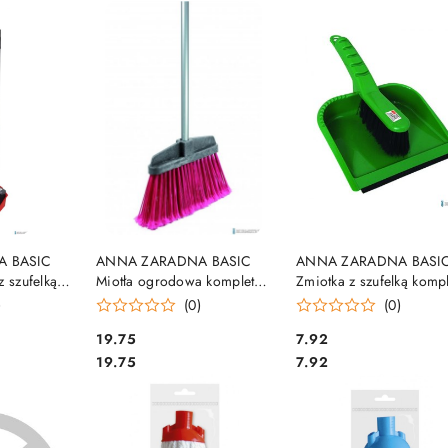
e.
SZYKA
DO KOSZYKA
DO KOSZYKA
 BASIC
ANNA ZARADNA BASIC
ANNA ZARADNA BASI
z szufelką
Miotła ogrodowa komplet
Zmiotka z szufelką kompl
16204
SZ-6235
)
(0)
(0)
Cena:
Cena:
19.75
7.92
Cena:
Cena:
19.75
7.92