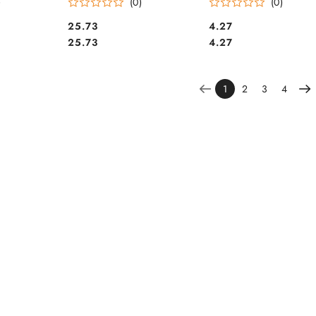
)
(0)
(0)
Cena:
Cena:
25.73
4.27
Cena:
Cena:
25.73
4.27
1
2
3
4