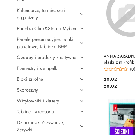
Kalendarze, terminarze i
organizery
Pudełka Click&Store i Mybox
Panele prezentacyjne, ramki
plakatowe, tabliczki BHP
DO KO
ANNA ZARADN
Ozdoby i produkty kreatywne
płaski z mikrofib
Flamastry i stempelki
PB-6419
(0
Bloki szkolne
Cena:
20.02
Cena:
20.02
Skoroszyty
Wizytowniki i klasery
Tablice i akcesoria
Dziurkacze, Zszywacze,
Zszywki