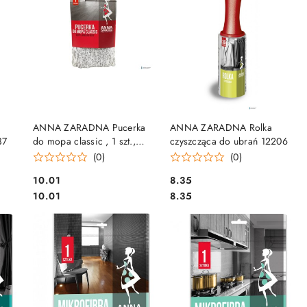
DO KOSZYKA
DO KOSZYKA
ANNA ZARADNA Pucerka
ANNA ZARADNA Rolka
37
do mopa classic , 1 szt.,
czyszcząca do ubrań 12206
mix kolorów, ST-AZ-016426
(0)
(0)
Cena:
Cena:
10.01
8.35
Cena:
Cena:
10.01
8.35