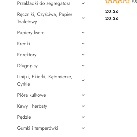
(0
Przekładki do segregatora
Cena:
20.26
Ręczniki, Czyściwa, Papier
Cena:
20.26
Toaletowy
Papiery ksero
Kredki
Korektory
Długopisy
Linijki, Ekierki, Kątomierze,
Cyrkle
Pióra kulkowe
Kawy i herbaty
Pędzle
Gumki i temperówki