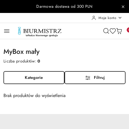
Przejdź do treści głównej
Przejdź do wyszukiwarki
Przejdź do moje konto
Przejdź do menu głównego
Przejdź do stopki
Darmowa dostawa od 300 PLN
Moje konto
MyBox mały
Liczba produktów:
0
Kategorie
Filtruj
Brak produktów do wyświetlenia