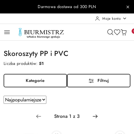
Przejdź do treści głównej
Przejdź do wyszukiwarki
Przejdź do moje konto
Przejdź do menu głównego
Przejdź do stopki
Darmowa dostawa od 300 PLN
Moje konto
Skoroszyty PP i PVC
Liczba produktów:
51
Kategorie
Filtruj
Zastosowano
Sortuj
według
sortowanie:
Najpopularniejsze.