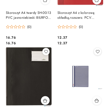
Skoroszyt A4 twardy SH-00-13
Skoroszyt A4 z kolorową
PVC jasnoniebieski BIURFOL
okładką,rozszerz. PCV
(10szt)
czerwony 250003 DURABLE
(0)
(0)
Cena:
Cena:
16.76
12.37
Cena:
Cena:
16.76
12.37