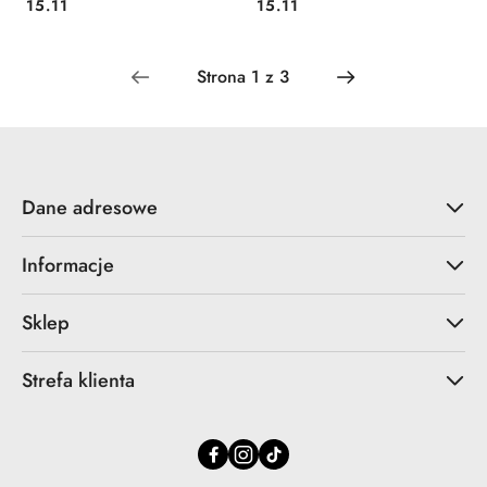
Cena:
Cena:
15.11
15.11
Dane adresowe
Informacje
Sklep
Strefa klienta