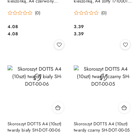
kieszonką, A4 czerwony
kieszonką, A4 żółty 1710001-
1710001-04 (X)
11
(0)
(0)
Cena:
Cena:
4.08
3.39
Cena:
Cena:
4.08
3.39
Skoroszyt DOTTS A4 (10szt)
Skoroszyt DOTTS A4 (10szt)
twardy biały SH-DOT-00-06
twardy czarny SH-DOT-00-05