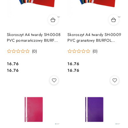
Skoroszyt A4 twardy SH-00-08
Skoroszyt A4 twardy SH-00-09
PVC pomarańczowy BIURFOL
PVC granatowy BIURFOL
(10szt)
(10szt)
(0)
(0)
Cena:
Cena:
16.76
16.76
Cena:
Cena:
16.76
16.76