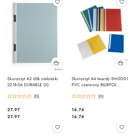
Skoroszyt A3 60k niebieski
Skoroszyt A4 twardy SH-00-01
2218-06 DURABLE (X)
PVC czerwony BIURFOL
(10szt)
(0)
(0)
Cena:
Cena:
27.97
16.76
Cena:
Cena:
27.97
16.76