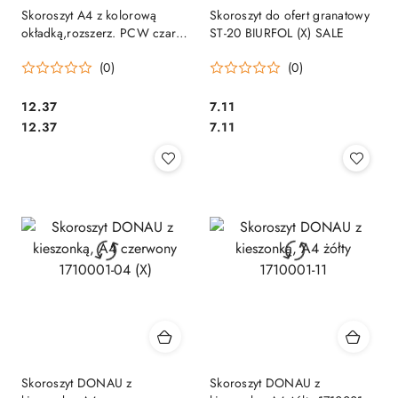
Skoroszyt A4 z kolorową
Skoroszyt do ofert granatowy
okładką,rozszerz. PCW czarny
ST-20 BIURFOL (X) SALE
250001 DURABLE
(0)
(0)
Cena:
Cena:
12.37
7.11
Cena:
Cena:
12.37
7.11
Skoroszyt DONAU z
Skoroszyt DONAU z