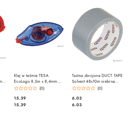
DO KOSZYKA
DO KOSZYKA
Klej w taśmie TESA
Taśma zbrojona DUCT TAPE
ny
EcoLogo 8,5m x 8,4mm
Solvent 48x10m srebrna
non permanent, 59191-
GRAND 130-1716
(0)
(0)
00002-03 TS
Cena:
Cena:
15.39
6.03
Cena:
Cena:
15.39
6.03