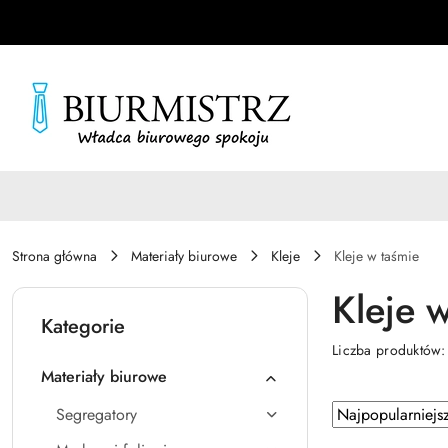
Przejdź do treści głównej
Przejdź do wyszukiwarki
Przejdź do moje konto
Przejdź do menu głównego
Przejdź do stopki
Strona główna
Materiały biurowe
Kleje
Kleje w taśmie
Kleje 
Kategorie
Liczba produktów
Materiały biurowe
Zastosowano
Sortuj
Segregatory
według
sortowanie: