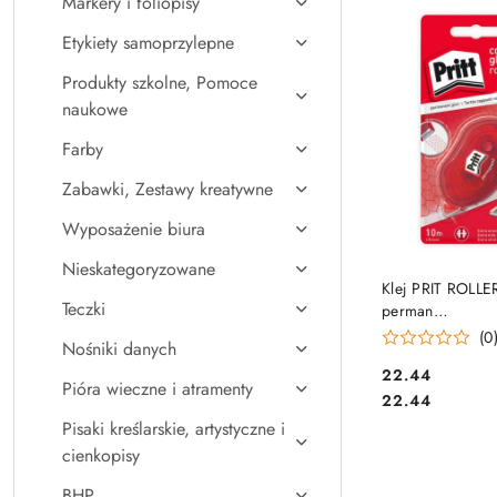
Markery i foliopisy
Najpopularniejsz
Etykiety samoprzylepne
Produkty szkolne, Pomoce
naukowe
Farby
Zabawki, Zestawy kreatywne
Wyposażenie biura
Nieskategoryzowane
DO KO
Klej PRIT ROL
Teczki
perman
689358/619769
(0
Nośniki danych
HENKEL
Cena:
22.44
Pióra wieczne i atramenty
Cena:
22.44
Pisaki kreślarskie, artystyczne i
cienkopisy
BHP