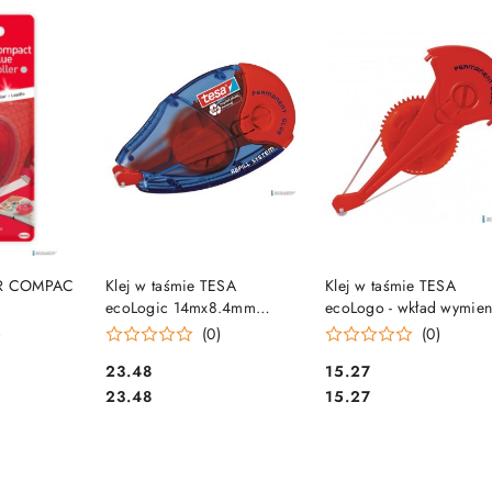
e.
SZYKA
DO KOSZYKA
DO KOSZYKA
LER COMPAC
Klej w taśmie TESA
Klej w taśmie TESA
ecoLogic 14mx8.4mm
ecoLogo - wkład wymien
/2120438
59151 00002 06
59156-00002-06 TS
)
(0)
(0)
Cena:
Cena:
23.48
15.27
Cena:
Cena:
23.48
15.27