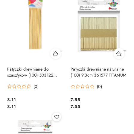
Patyczki drewniane do
Patyczki drewniane naturalne
szaszłyków (100) 503122
(100) 9,3cm 361577 TITANUM
TITANUM
(0)
(0)
Cena:
Cena:
3.11
7.55
Cena:
Cena:
3.11
7.55