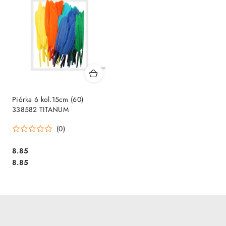
Piórka 6 kol.15cm (60)
338582 TITANUM
(0)
Cena:
8.85
Cena:
8.85