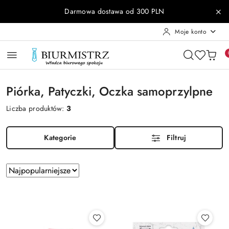
Przejdź do treści głównej
Przejdź do wyszukiwarki
Przejdź do moje konto
Przejdź do menu głównego
Przejdź do stopki
Darmowa dostawa od 300 PLN
Moje konto
Piórka, Patyczki, Oczka samoprzylpne
Liczba produktów:
3
Kategorie
Filtruj
Zastosowano
Sortuj
według
sortowanie:
Najpopularniejsze.