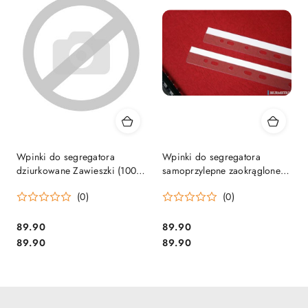
Wpinki do segregatora
Wpinki do segregatora
dziurkowane Zawieszki (100)
samoprzylepne zaokrąglone
ARGO 422031
A4 (100) ARGO 422021 listwy
(0)
(0)
Cena:
Cena:
89.90
89.90
Cena:
Cena:
89.90
89.90