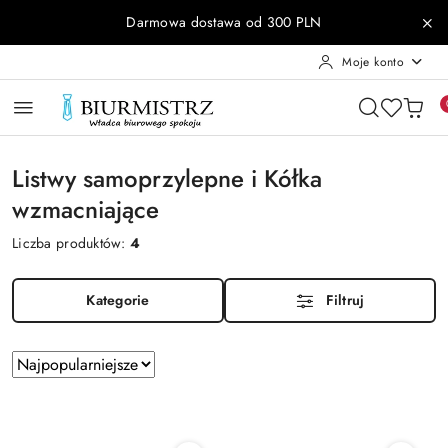
Przejdź do treści głównej
Przejdź do wyszukiwarki
Przejdź do moje konto
Przejdź do menu głównego
Przejdź do stopki
Darmowa dostawa od 300 PLN
Moje konto
Listwy samoprzylepne i Kółka
wzmacniające
Liczba produktów:
4
Kategorie
Filtruj
Zastosowano
Sortuj
według
sortowanie:
Najpopularniejsze.