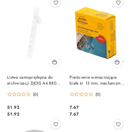
Listwa samoprzylepna do
Pierścienie wzmacniające
archiwizacji DJOIS A4 8804-
białe śr. 13 mm, mechanizm
50 3L (50)
do segregatora 500 szt. /
(0)
(0)
op., Avery 3508
Cena:
Cena:
51.92
7.67
Cena:
Cena:
51.92
7.67