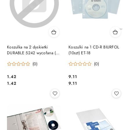
Koszulka na 2 dyskietki
Koszulki na 1 CD-R BIURFOL
DURABLE 5242 wycofana (X)
(10szt) ET-18
SALE
(0)
(0)
Cena:
Cena:
1.42
9.11
Cena:
Cena:
1.42
9.11