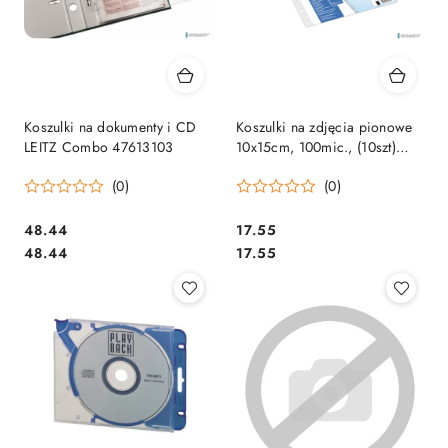
Koszulki na dokumenty i CD
Koszulki na zdjęcia pionowe
LEITZ Combo 47613103
10x15cm, 100mic., (10szt)
BANTEX 100080935
(0)
(0)
Cena:
Cena:
48.44
17.55
Cena:
Cena:
48.44
17.55