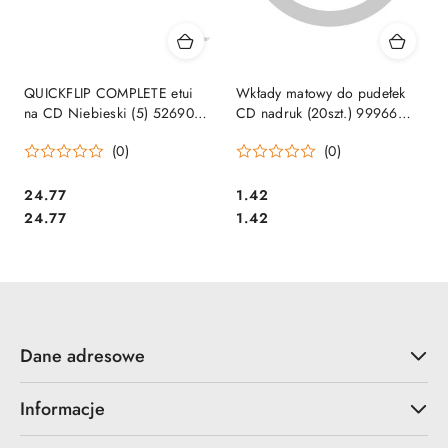
QUICKFLIP COMPLETE etui
Wkłady matowy do pudełek
na CD Niebieski (5) 526906
CD nadruk (20szt.) 99966
DURABLE SALE
FELLOWES (X) SALE
(0)
(0)
Cena:
Cena:
24.77
1.42
Cena:
Cena:
24.77
1.42
Dane adresowe
Informacje