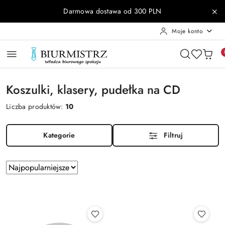
Przejdź do treści głównej
Przejdź do wyszukiwarki
Przejdź do moje konto
Przejdź do menu głównego
Przejdź do stopki
Darmowa dostawa od 300 PLN
Moje konto
Koszulki, klasery, pudełka na CD
Liczba produktów:
10
Kategorie
Filtruj
Zastosowano
Sortuj
według
sortowanie:
Najpopularniejsze.