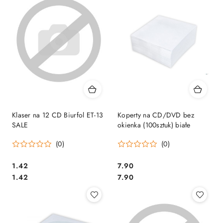
Klaser na 12 CD Biurfol ET-13
Koperty na CD/DVD bez
SALE
okienka (100sztuk) białe
(0)
(0)
Cena:
Cena:
1.42
7.90
Cena:
Cena:
1.42
7.90