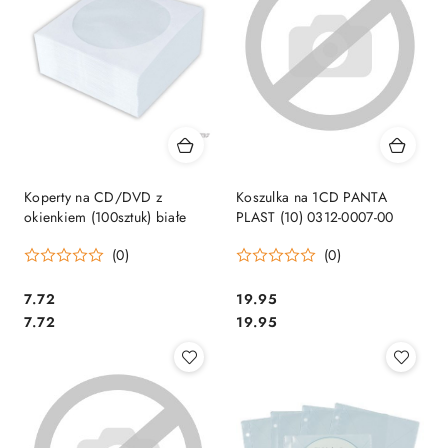
Koperty na CD/DVD z
Koszulka na 1CD PANTA
okienkiem (100sztuk) białe
PLAST (10) 0312-0007-00
(0)
(0)
Cena:
Cena:
7.72
19.95
Cena:
Cena:
7.72
19.95