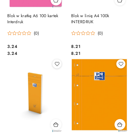
Blok w kratkę A6 100 kartek
Blok w linię A4 100k
Interdruk
INTERDRUK
(0)
(0)
Cena:
Cena:
3.24
8.21
Cena:
Cena:
3.24
8.21