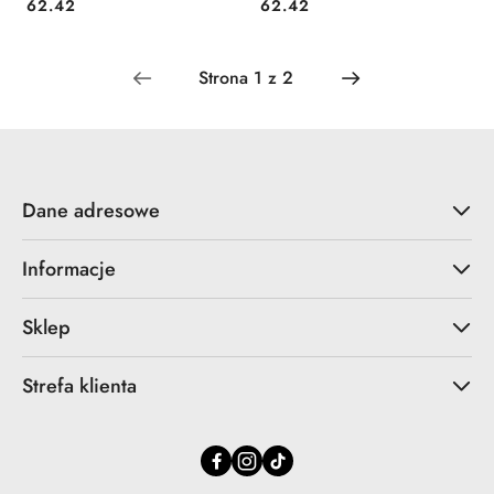
Cena:
Cena:
62.42
62.42
Dane adresowe
Informacje
Sklep
Strefa klienta