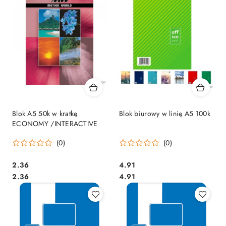
Blok A5 50k w kratkę
Blok biurowy w linię A5 100k
ECONOMY /INTERACTIVE
(0)
(0)
Cena:
Cena:
2.36
4.91
Cena:
Cena:
2.36
4.91