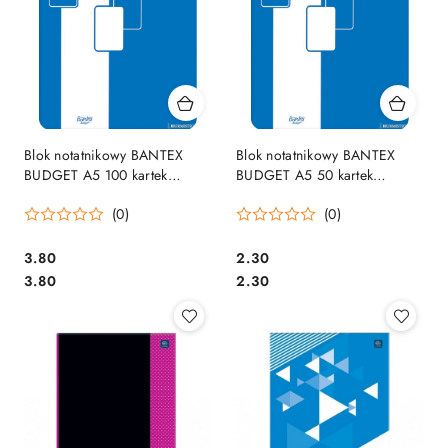
Blok notatnikowy BANTEX
Blok notatnikowy BANTEX
BUDGET A5 100 kartek
BUDGET A5 50 kartek
400116670 kratka
400116559
(0)
(0)
Cena:
Cena:
3.80
2.30
Cena:
Cena:
3.80
2.30