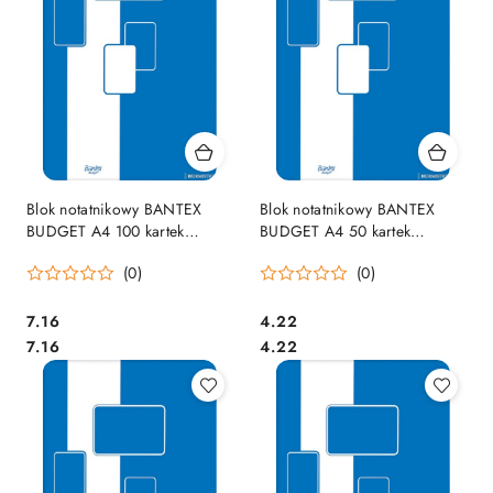
Blok notatnikowy BANTEX
Blok notatnikowy BANTEX
BUDGET A4 100 kartek
BUDGET A4 50 kartek
400116672 kratka
400116671
(0)
(0)
Cena:
Cena:
7.16
4.22
Cena:
Cena:
7.16
4.22