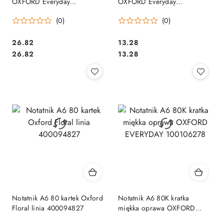
OXFORD Everyday
OXFORD Everyday
100106283
100106280
(0)
(0)
Cena:
Cena:
26.82
13.28
Cena:
Cena:
26.82
13.28
Notatnik A6 80 kartek Oxford
Notatnik A6 80K kratka
Floral linia 400094827
miękka oprawa OXFORD
EVERYDAY 100106278