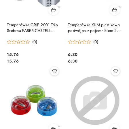
Temperówka GRIP 2001 Trio
Temperówka KUM plastikowa
Srebrna FABER-CASTELL
podwójna z pojemnikiem 208
183800
K2 okrągła
(0)
(0)
Cena:
Cena:
15.76
6.30
Cena:
Cena:
15.76
6.30