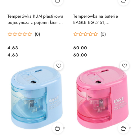
Temperówka KUM plastikowa
Temperówka na baterie
pojedyncza z pojemnikiem
EAGLE EG-5161,
210K / 210K ICE okrągła
dwuotworowa, czarna 130-
(0)
(0)
1851
Cena:
Cena:
4.63
60.00
Cena:
Cena:
4.63
60.00