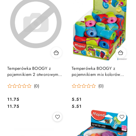
Temperówka BOOGY z
Temperówka BOOGY z
pojemnikiem 2 otworowym
pojemnikiem mix kolorów
blister 062210 MAPED
063311 MAPED
(0)
(0)
Cena:
Cena:
11.75
5.51
Cena:
Cena:
11.75
5.51