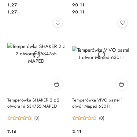
Cena:
Cena:
1.27
90.11
Cena:
Cena:
1.27
90.11
Temperówka SHAKER 2 z 2
Temperówka VIVO pastel 1
otworami 534755 MAPED
otwór Maped 63011
(0)
(0)
Cena:
Cena:
7.16
2.11