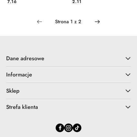
Cena:
Cena:
7.16
2.11
Dane adresowe
Informacje
Sklep
Strefa klienta