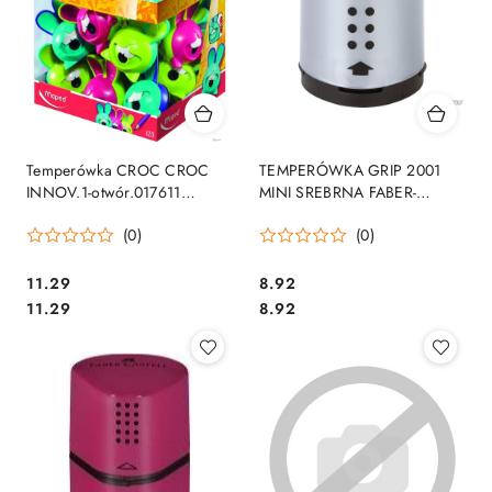
Temperówka CROC CROC
TEMPERÓWKA GRIP 2001
INNOV.1-otwór.017611
MINI SREBRNA FABER-
MAPED
CASTELL 183700
(0)
(0)
Cena:
Cena:
11.29
8.92
Cena:
Cena:
11.29
8.92