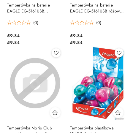
Temperówka na baterie
Temperówka na baterie
EAGLE EG-5161USB
EAGLE EG-5161USB różowa
niebieska 130-1918
130-1916
(0)
(0)
Cena:
Cena:
59.84
59.84
Cena:
Cena:
59.84
59.84
Temperówka Noris Club
Temperówka plastikowa