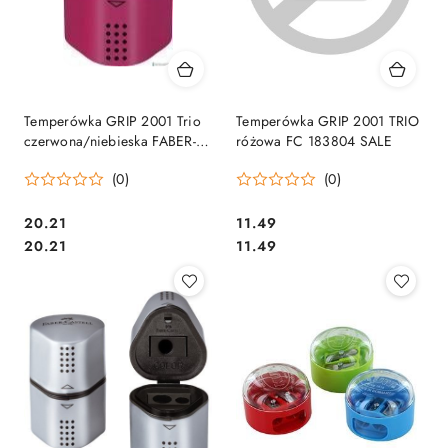
Temperówka GRIP 2001 Trio
Temperówka GRIP 2001 TRIO
czerwona/niebieska FABER-
różowa FC 183804 SALE
CASTELL 183801
(0)
(0)
Cena:
Cena:
20.21
11.49
Cena:
Cena:
20.21
11.49