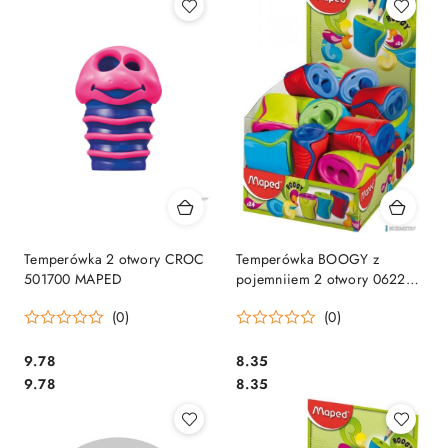
Temperówka 2 otwory CROC
Temperówka BOOGY z
501700 MAPED
pojemniiem 2 otwory 062211
MAPED
(0)
(0)
Cena:
Cena:
9.78
8.35
Cena:
Cena:
9.78
8.35