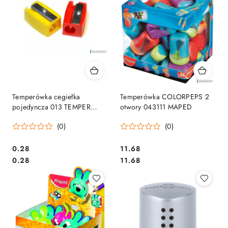
Temperówka cegiełka
Temperówka COLORPEPS 2
pojedyncza 013 TEMPER
otwory 043111 MAPED
SALE
(0)
(0)
Cena:
Cena:
0.28
11.68
Cena:
Cena:
0.28
11.68