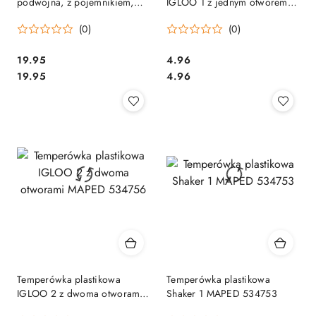
podwójna, z pojemnikiem,
IGLOO 1 z jednym otworem
Staedtler S 512 002 SALE
MAPED 534754
(0)
(0)
Cena:
Cena:
19.95
4.96
Cena:
Cena:
19.95
4.96
Temperówka plastikowa
Temperówka plastikowa
IGLOO 2 z dwoma otworami
Shaker 1 MAPED 534753
MAPED 534756