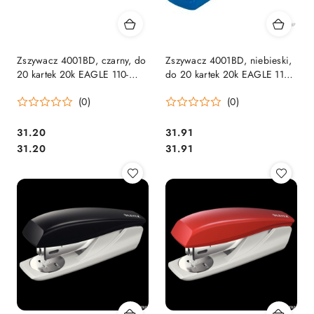
Zszywacz 4001BD, czarny, do
Zszywacz 4001BD, niebieski,
20 kartek 20k EAGLE 110-
do 20 kartek 20k EAGLE 110-
1186 na zszywki 24/6 26/6
1188 na zszywki 24/6 26/6
(0)
(0)
Cena:
Cena:
31.20
31.91
Cena:
Cena:
31.20
31.91