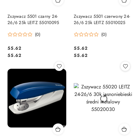
Zszywacz 5501 czarny 24-
Zszywacz 5501 czerwony 24-
26/6 25k LEITZ 55010095
26/6 25k LEITZ 55010025
(0)
(0)
Cena:
Cena:
55.62
55.62
Cena:
Cena:
55.62
55.62