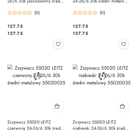
26/6 30k jasnozielony średni
24-26/6 30k średni metalowy
metalowy 55020050
55020095
(0)
(0)
Cena:
Cena:
127.75
127.75
Cena:
Cena:
127.75
127.75
Zszywacz 55020 LEITZ
Zszywacz 55020 LEITZ
czerwony 24-26/6 30k średni
niebieski 24-26/6 30k średni
metalowy 55020025
metalowy 55020035