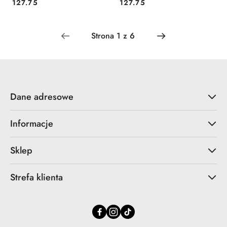
Cena:
Cena:
127.75
127.75
Dane adresowe
Informacje
Sklep
Strefa klienta