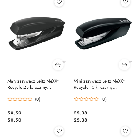
Mały zszywacz Leitz NeXXt
Mini zszywacz Leitz NeXXt
Recycle 25 k, czarny
Recycle 10 k, czarny
56060095
56170095
(0)
(0)
Cena:
Cena:
50.50
25.38
Cena:
Cena:
50.50
25.38