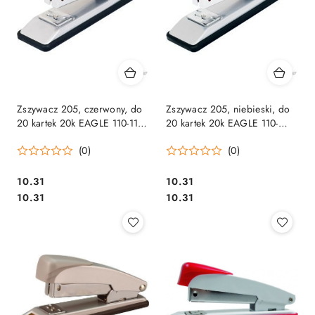
Zszywacz 205, czerwony, do
Zszywacz 205, niebieski, do
20 kartek 20k EAGLE 110-1167
20 kartek 20k EAGLE 110-
na zszywki 24/6 26/6
1168 na zszywki 24/6 26/6
(0)
(0)
Cena:
Cena:
10.31
10.31
Cena:
Cena:
10.31
10.31