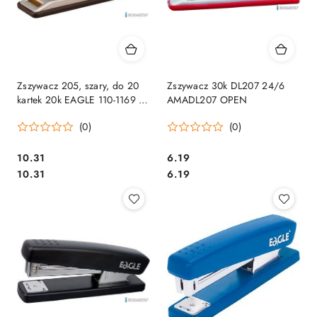
Zszywacz 205, szary, do 20
Zszywacz 30k DL207 24/6
kartek 20k EAGLE 110-1169 na
AMADL207 OPEN
zszywki 24/6 26/6
(0)
(0)
Cena:
Cena:
10.31
6.19
Cena:
Cena:
10.31
6.19