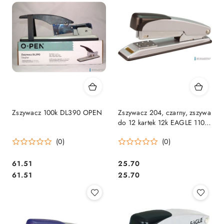
Zszywacz 100k DL390 OPEN
Zszywacz 204, czarny, zszywa
do 12 kartek 12k EAGLE 110-
1161 na zszywki 24/6 26/6
(0)
(0)
Cena:
Cena:
61.51
25.70
Cena:
Cena:
61.51
25.70