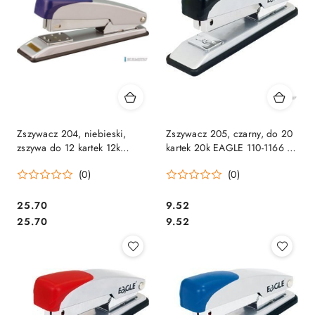
Zszywacz 204, niebieski,
Zszywacz 205, czarny, do 20
zszywa do 12 kartek 12k
kartek 20k EAGLE 110-1166 na
EAGLE 110-1163 na zszywki
zszywki 24/6 26/6
(0)
(0)
24/6 26/6
Cena:
Cena:
25.70
9.52
Cena:
Cena:
25.70
9.52