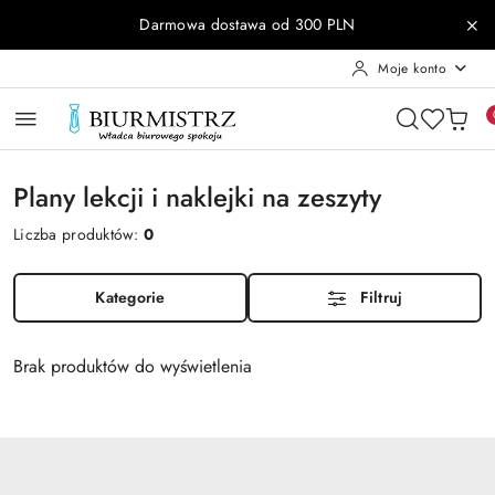
Przejdź do treści głównej
Przejdź do wyszukiwarki
Przejdź do moje konto
Przejdź do menu głównego
Przejdź do stopki
Darmowa dostawa od 300 PLN
Moje konto
Plany lekcji i naklejki na zeszyty
Liczba produktów:
0
Kategorie
Filtruj
Brak produktów do wyświetlenia