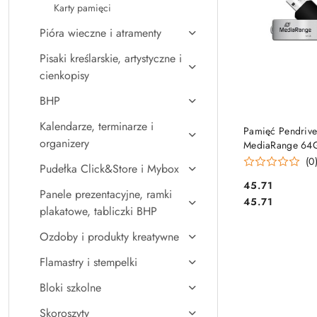
Karty pamięci
Pióra wieczne i atramenty
Pisaki kreślarskie, artystyczne i
cienkopisy
BHP
Kalendarze, terminarze i
DO KO
Pamięć Pendriv
organizery
MediaRange 64
2.0, obracany, s
(0
Pudełka Click&Store i Mybox
czarny, MR912
Cena:
45.71
Panele prezentacyjne, ramki
Cena:
45.71
plakatowe, tabliczki BHP
Ozdoby i produkty kreatywne
Flamastry i stempelki
Bloki szkolne
Skoroszyty