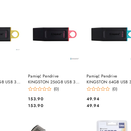
e.
SZYKA
DO KOSZYKA
DO KOSZYKA
e
Pamięć Pendrive
Pamięć Pendrive
B USB 3.2
KINGSTON 256GB USB 3.2
KINGSTON 64GB USB 3
ler Exodia
GEN1 Data Traveler Exodia
GEN1 Data Traveler Exo
)
(0)
(0)
X/128GB
czarny-różowy DTX/256GB
czarny-turkusowy
Cena:
Cena:
153.90
49.94
DTX/64GB
Cena:
Cena:
153.90
49.94