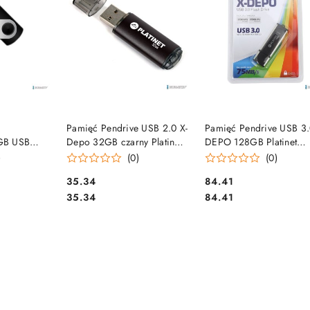
SZYKA
DO KOSZYKA
DO KOSZYKA
e
Pamięć Pendrive USB 2.0 X-
Pamięć Pendrive USB 3.
GB USB
Depo 32GB czarny Platinet
DEPO 128GB Platinet
rebrno-
PMFE32B
PMFU3128X
)
(0)
(0)
Cena:
Cena:
35.34
84.41
Cena:
Cena:
35.34
84.41