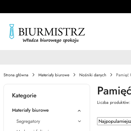
Przejdź do treści głównej
Przejdź do wyszukiwarki
Przejdź do moje konto
Przejdź do menu głównego
Przejdź do stopki
Strona główna
Materiały biurowe
Nośniki danych
Pamięć
Pamię
Kategorie
Liczba produktów
Materiały biurowe
Zastosowano
Sortuj
Segregatory
według
sortowanie: