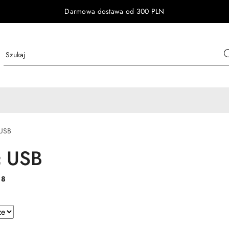
Darmowa dostawa od 300 PLN
 USB
ć USB
:
8