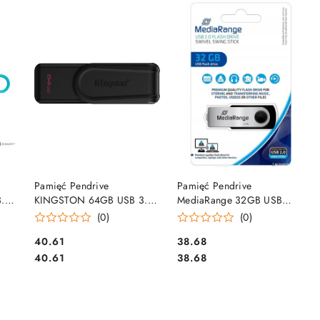
DO KOSZYKA
DO KOSZYKA
Pamięć Pendrive
Pamięć Pendrive
.2
KINGSTON 64GB USB 3.2
MediaRange 32GB USB
dia
GEN1 Data Traveler Exodia
2.0, obracany, srebrno-
(0)
(0)
S czarny DTXS/64GB
czarny, MR911
Cena:
Cena:
40.61
38.68
Cena:
Cena:
40.61
38.68