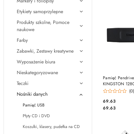
Markery i foliopisy
Najpopularniejsz
Etykiety samoprzylepne
Produkty szkolne, Pomoce
naukowe
Farby
Zabawki, Zestawy kreatywne
Wyposażenie biura
Nieskategoryzowane
DO KO
Pamięć Pendriv
Teczki
KINGSTON 128G
GEN1 Data Trave
(0
Nośniki danych
czarny-żółty DT
Cena:
69.63
Pamięć USB
Cena:
69.63
Płyty CD i DVD
Koszulki, klasery, pudełka na CD