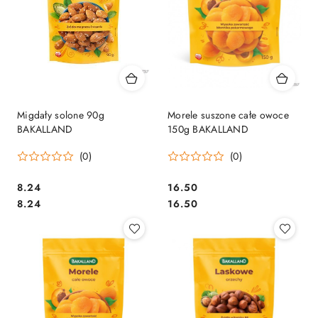
Migdały solone 90g
Morele suszone całe owoce
BAKALLAND
150g BAKALLAND
(0)
(0)
Cena:
Cena:
8.24
16.50
Cena:
Cena:
8.24
16.50