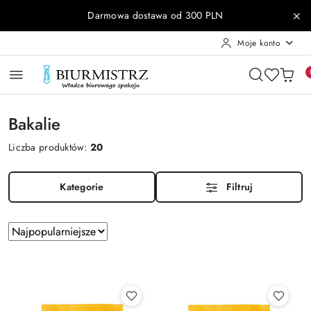
Przejdź do treści głównej
Przejdź do wyszukiwarki
Przejdź do moje konto
Przejdź do menu głównego
Przejdź do stopki
Darmowa dostawa od 300 PLN
Moje konto
Bakalie
Liczba produktów:
20
Kategorie
Filtruj
Zastosowano
Sortuj
według
sortowanie:
Najpopularniejsze.