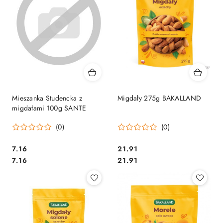
Mieszanka Studencka z
Migdały 275g BAKALLAND
migdałami 100g SANTE
(0)
(0)
Cena:
Cena:
7.16
21.91
Cena:
Cena:
7.16
21.91