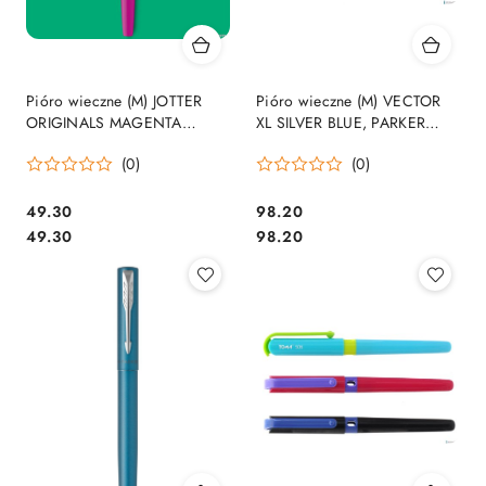
Pióro wieczne (M) JOTTER
Pióro wieczne (M) VECTOR
ORIGINALS MAGENTA
XL SILVER BLUE, PARKER
PARKER 2096860, blister
2159745, giftbox
(0)
(0)
SALE
Cena:
Cena:
49.30
98.20
Cena:
Cena:
49.30
98.20