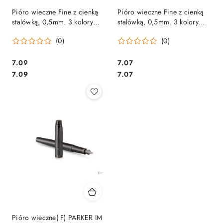
Pióro wieczne Fine z cienką
Pióro wieczne Fine z cienką
stalówką, 0,5mm. 3 kolory
stalówką, 0,5mm. 3 kolory
obudowy mix TO-507 Toma
obudowy, metalowy klip mix
(0)
(0)
TO-508 Toma
Cena:
Cena:
7.09
7.07
Cena:
Cena:
7.09
7.07
Pióro wieczne( F) PARKER IM