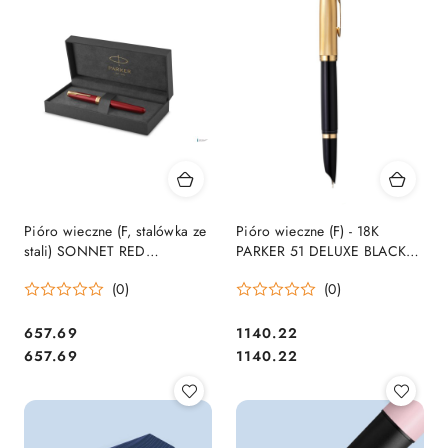
Pióro wieczne (F, stalówka ze
Pióro wieczne (F) - 18K
stali) SONNET RED
PARKER 51 DELUXE BLACK
LACQUER GT PARKER
GT 2123511, giftbox SALE
(0)
(0)
1931473, giftbox (X) SALE
Cena:
Cena:
657.69
1140.22
Cena:
Cena:
657.69
1140.22