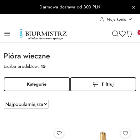
Przejdź do treści głównej
Przejdź do wyszukiwarki
Przejdź do moje konto
Przejdź do menu głównego
Przejdź do stopki
Darmowa dostawa od 300 PLN
Moje konto
Pióra wieczne
Liczba produktów:
15
Kategorie
Filtruj
Zastosowano
Sortuj
według
sortowanie:
Najpopularniejsze.