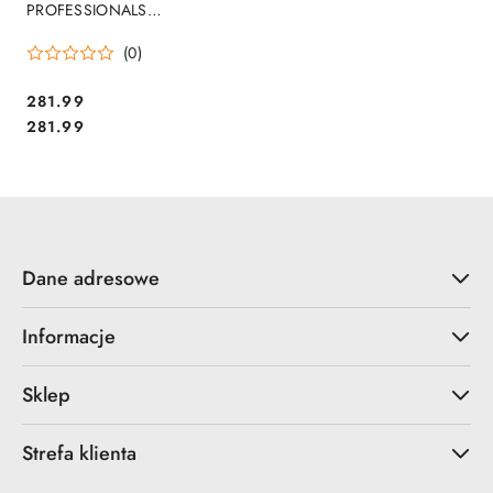
PROFESSIONALS
MONOCHROME BRONZE
(0)
2172958, giftbox
Cena:
281.99
Cena:
281.99
Dane adresowe
Informacje
Sklep
Strefa klienta