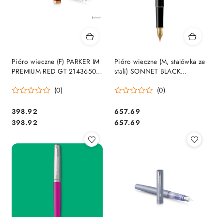
Pióro wieczne (F) PARKER IM
Pióro wieczne (M, stalówka ze
PREMIUM RED GT 2143650,
stali) SONNET BLACK
giftbox PARKER SALE
LACQUER GT PARKER
(0)
(0)
1931495, giftbox SALE
Cena:
Cena:
398.92
657.69
Cena:
Cena:
398.92
657.69