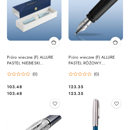
Pióro wieczne (F) ALLURE
Pióro wieczne (F) ALLURE
PASTEL NIEBIESKI
PASTEL RÓŻOWY
WATERMAN 2105222 ,
WATERMAN 2105225,
(0)
(0)
giftbox SALE
giftbox
Cena:
Cena:
103.48
123.35
Cena:
Cena:
103.48
123.35