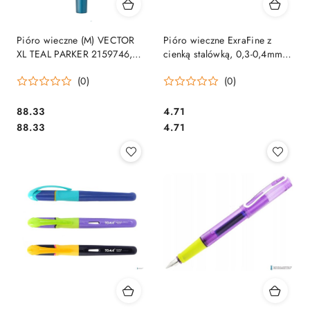
Pióro wieczne (M) VECTOR
Pióro wieczne ExraFine z
XL TEAL PARKER 2159746,
cienką stalówką, 0,3-0,4mm.
giftbox SALE
3 kolory obudowy mix TO-506
(0)
(0)
Toma .
Cena:
Cena:
88.33
4.71
Cena:
Cena:
88.33
4.71