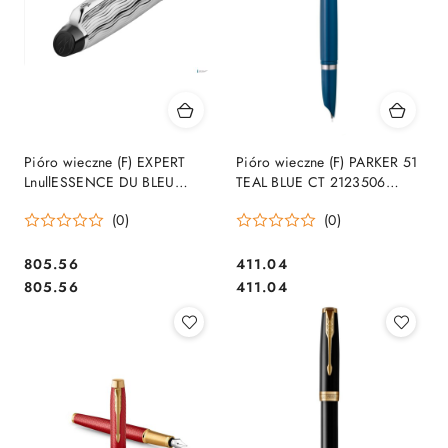
Pióro wieczne (F) EXPERT
Pióro wieczne (F) PARKER 51
LnullESSENCE DU BLEU
TEAL BLUE CT 2123506
WATERMAN 2166426,
PARKER, giftbox SALE
(0)
(0)
gitfbox SALE
Cena:
Cena:
805.56
411.04
Cena:
Cena:
805.56
411.04