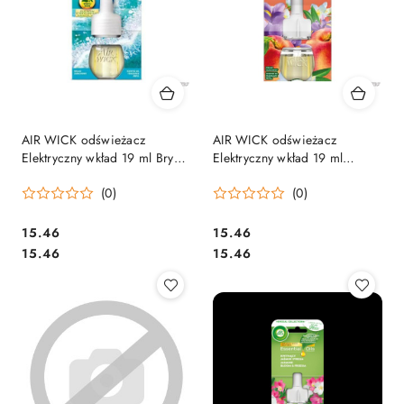
AIR WICK odświeżacz
AIR WICK odświeżacz
Elektryczny wkład 19 ml Bryza
Elektryczny wkład 19 ml
Oceanu Sól Morska wkład
Brzoskwinia & Morela 05437
(0)
(0)
18253
Cena:
Cena:
15.46
15.46
Cena:
Cena:
15.46
15.46