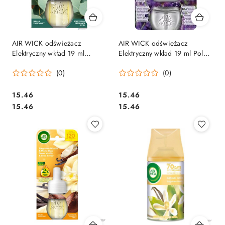
AIR WICK odświeżacz
AIR WICK odświeżacz
Elektryczny wkład 19 ml
Elektryczny wkład 19 ml Pola
Niebieski Eukaliptus &
Lawendy i Niebieskie dzwonki
(0)
(0)
Drzewo Cedrowe, 18246
18277
Cena:
Cena:
15.46
15.46
Cena:
Cena:
15.46
15.46