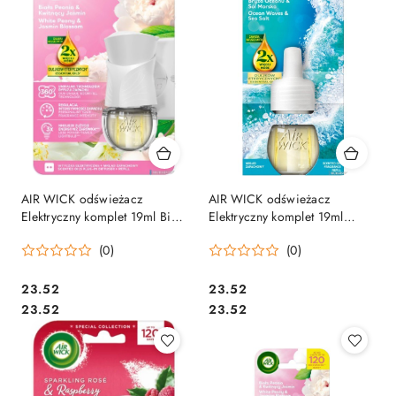
AIR WICK odświeżacz
AIR WICK odświeżacz
Elektryczny komplet 19ml Biała
Elektryczny komplet 19ml
Peonia & Kwitnący Jaśmin
Bryza Oceanu i Sól Morska
(0)
(0)
18116
18154
Cena:
Cena:
23.52
23.52
Cena:
Cena:
23.52
23.52