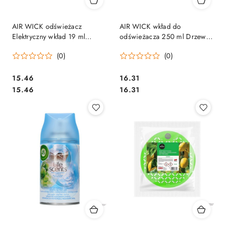
AIR WICK odświeżacz
AIR WICK wkład do
Elektryczny wkład 19 ml
odświeżacza 250 ml Drzewo
Zmysłowa Wanilia & Masło
Sandałowe & Zmysłowa
(0)
(0)
Shea, 18260
Wanilia 000180
Cena:
Cena:
15.46
16.31
Cena:
Cena:
15.46
16.31