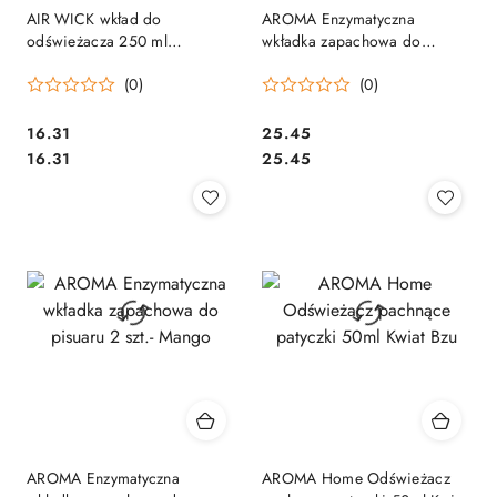
AIR WICK wkład do
AROMA Enzymatyczna
odświeżacza 250 ml
wkładka zapachowa do
Świeżość Letniego Poranka
pisuaru 2 szt. Lemon
(0)
(0)
55184
Cena:
Cena:
16.31
25.45
Cena:
Cena:
16.31
25.45
AROMA Enzymatyczna
AROMA Home Odświeżacz