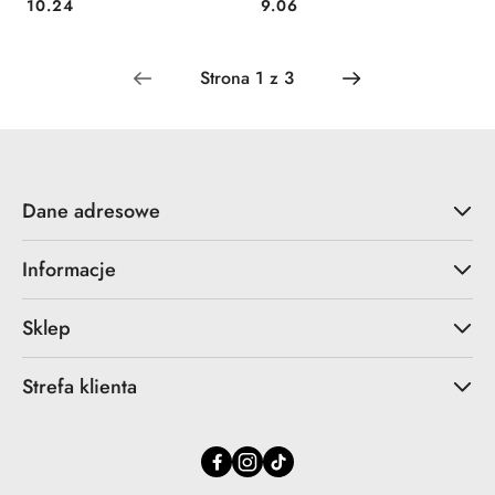
Cena:
Cena:
10.24
9.06
Dane adresowe
Informacje
Sklep
Strefa klienta