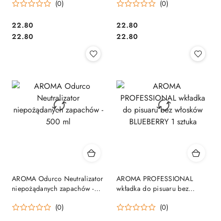
(0)
(0)
Cena:
Cena:
22.80
22.80
Cena:
Cena:
22.80
22.80
AROMA Odurco Neutralizator
AROMA PROFESSIONAL
niepożądanych zapachów -
wkładka do pisuaru bez
500 ml
włosków BLUEBERRY 1 sztuka
(0)
(0)