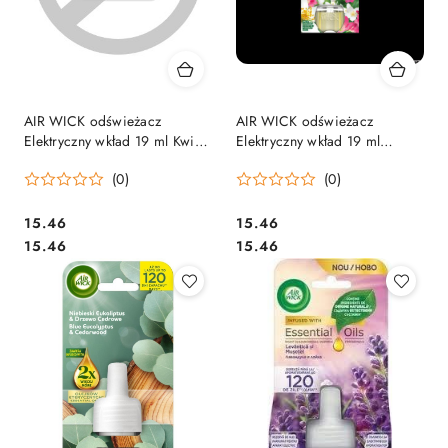
AIR WICK odświeżacz
AIR WICK odświeżacz
Elektryczny wkład 19 ml Kwiat
Elektryczny wkład 19 ml
Wiśni i Soczyste Maliny
Kwitnący Jaśmin i Frezja
(0)
(0)
18239
14842
Cena:
Cena:
15.46
15.46
Cena:
Cena:
15.46
15.46