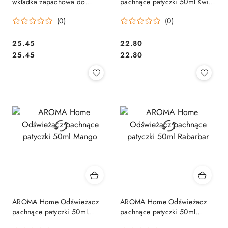
wkładka zapachowa do
pachnące patyczki 50ml Kwiat
pisuaru 2 szt.- Mango
Bzu
(0)
(0)
Cena:
Cena:
25.45
22.80
Cena:
Cena:
25.45
22.80
AROMA Home Odświeżacz
AROMA Home Odświeżacz
pachnące patyczki 50ml
pachnące patyczki 50ml
Mango
Rabarbar