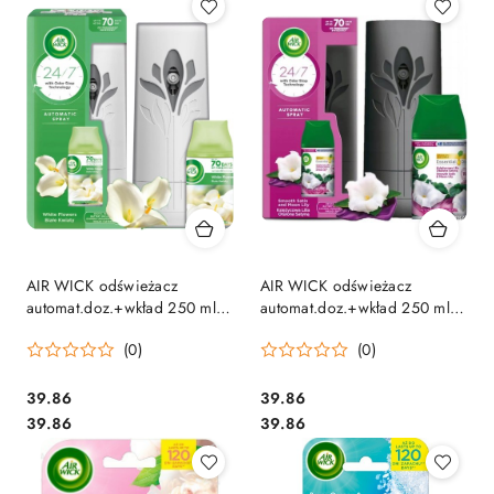
AIR WICK odświeżacz
AIR WICK odświeżacz
automat.doz.+wkład 250 ml
automat.doz.+wkład 250 ml
Białe Kwiaty 073133 /3591
Księżycowa Lilia Otulona Sat
(0)
(0)
Cena:
Cena:
39.86
39.86
Cena:
Cena:
39.86
39.86