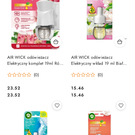
AIR WICK odświeżacz
AIR WICK odświeżacz
Elektryczny komplet 19ml Róża
Elektryczny wkład 19 ml Biała
z maliną 16112
Peonia & Kwitnący Jaśmin
(0)
(0)
18208
Cena:
Cena:
23.52
15.46
Cena:
Cena:
23.52
15.46