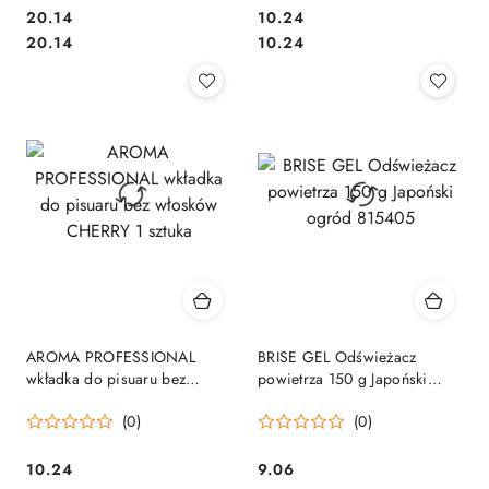
Cena:
Cena:
20.14
10.24
Cena:
Cena:
20.14
10.24
AROMA PROFESSIONAL
BRISE GEL Odświeżacz
wkładka do pisuaru bez
powietrza 150 g Japoński
włosków CHERRY 1 sztuka
ogród 815405
(0)
(0)
Cena:
Cena:
10.24
9.06