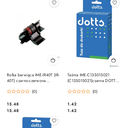
Rolka barwiąca IME-IR40T (IR-
Taśma IME-C13S015021
40T) czarno-czerwona
(C13S015021)czarna DOTTS
zamiennik EPS na blistrze
zamiennik EPSON LQ400 (X)
(0)
(0)
(2szt.)
SALE
Cena:
Cena:
15.48
1.42
Cena:
Cena:
15.48
1.42