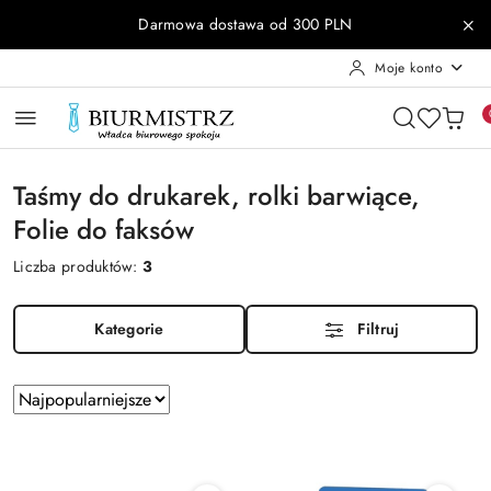
Przejdź do treści głównej
Przejdź do wyszukiwarki
Przejdź do moje konto
Przejdź do menu głównego
Przejdź do stopki
Darmowa dostawa od 300 PLN
Moje konto
Taśmy do drukarek, rolki barwiące,
Folie do faksów
Liczba produktów:
3
Kategorie
Filtruj
Zastosowano
Sortuj
według
sortowanie:
Najpopularniejsze.