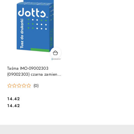
Taśma IMO-09002303
(09002303) czarna zamiennik
OKI 180/320
(0)
Cena:
14.42
Cena:
14.42