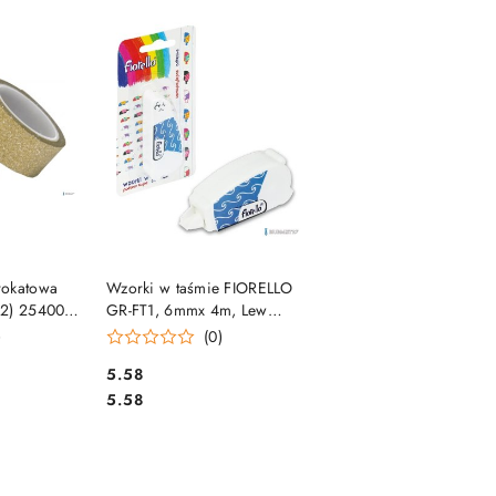
e.
SZYKA
DO KOSZYKA
rokatowa
Wzorki w taśmie FIORELLO
(2) 254000
GR-FT1, 6mmx 4m, Lew
RU
Morski 170-2408
)
(0)
Cena:
5.58
Cena:
5.58