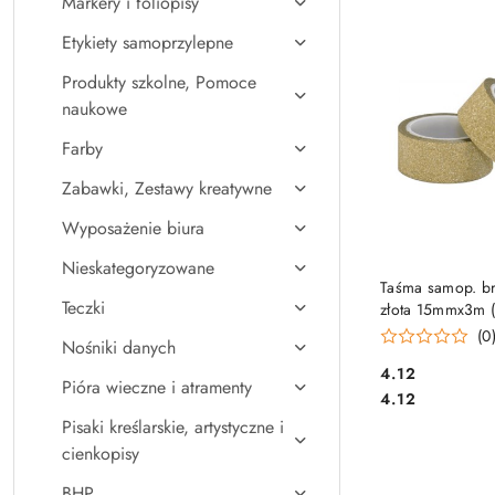
Markery i foliopisy
Najpopularniejsz
Etykiety samoprzylepne
Produkty szkolne, Pomoce
naukowe
Farby
Zabawki, Zestawy kreatywne
Wyposażenie biura
Nieskategoryzowane
DO KO
Taśma samop. b
Teczki
złota 15mmx3m 
GALERIA PAPIE
(0
Nośniki danych
Cena:
4.12
Pióra wieczne i atramenty
Cena:
4.12
Pisaki kreślarskie, artystyczne i
cienkopisy
BHP