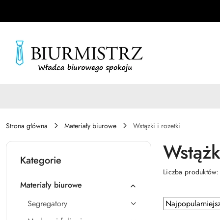
Przejdź do treści głównej
Przejdź do wyszukiwarki
Przejdź do moje konto
Przejdź do menu głównego
Przejdź do stopki
Strona główna
Materiały biurowe
Wstążki i rozetki
Wstążki
Kategorie
Liczba produktów
Materiały biurowe
Zastosowano
Sortuj
Segregatory
według
sortowanie: