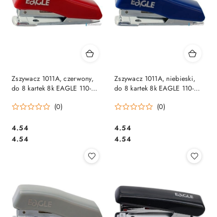
Zszywacz 1011A, czerwony,
Zszywacz 1011A, niebieski,
do 8 kartek 8k EAGLE 110-
do 8 kartek 8k EAGLE 110-
1148 na zszywki _10
1149 na zszywki _10
(0)
(0)
Cena:
Cena:
4.54
4.54
Cena:
Cena:
4.54
4.54