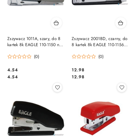
Zszywacz 1011A, szary, do 8
Zszywacz 2001BD, czarny, do
kartek 8k EAGLE 110-1150 na
8 kartek 8k EAGLE 110-1156
zszywki _10
na zszywki _10
(0)
(0)
Cena:
Cena:
4.54
12.98
Cena:
Cena:
4.54
12.98