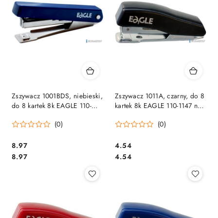
Zszywacz 1001BDS, niebieski,
Zszywacz 1011A, czarny, do 8
do 8 kartek 8k EAGLE 110-
kartek 8k EAGLE 110-1147 na
1144 na zszywki _10
zszywki _10
(0)
(0)
Cena:
Cena:
8.97
4.54
Cena:
Cena:
8.97
4.54