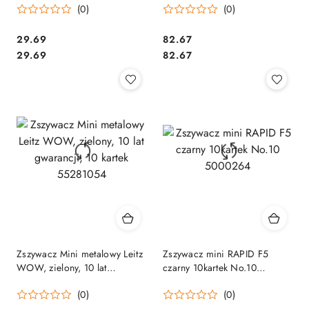
(0)
(0)
55281095 .
Cena:
Cena:
29.69
82.67
Cena:
Cena:
29.69
82.67
Zszywacz Mini metalowy Leitz
Zszywacz mini RAPID F5
WOW, zielony, 10 lat
czarny 10kartek No.10
gwarancji, 10 kartek
5000264
(0)
(0)
55281054