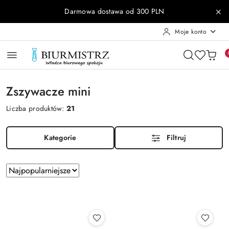
Przejdź do treści głównej
Przejdź do wyszukiwarki
Przejdź do moje konto
Przejdź do menu głównego
Przejdź do stopki
Darmowa dostawa od 300 PLN
Moje konto
Zszywacze mini
Liczba produktów:
21
Kategorie
Filtruj
Zastosowano
Sortuj
według
sortowanie:
Najpopularniejsze.