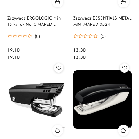
Zszywacz ERGOLOGIC mini
Zszywacz ESSENTIALS METAL
15 kartek No10 MAPED
MINI MAPED 352411
352211
(0)
(0)
Cena:
Cena:
19.10
13.30
Cena:
Cena:
19.10
13.30