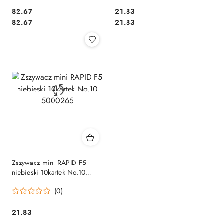
Cena:
Cena:
82.67
21.83
Cena:
Cena:
82.67
21.83
Zszywacz mini RAPID F5
niebieski 10kartek No.10
5000265
(0)
Cena:
21.83