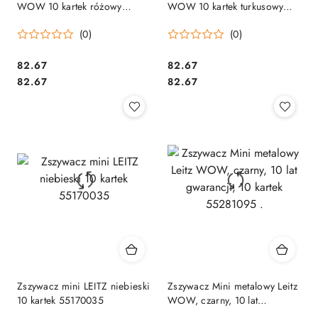
WOW 10 kartek różowy
WOW 10 kartek turkusowy
metaliczny 55281023
metaliczny 55281051
(0)
(0)
Cena:
Cena:
82.67
82.67
Cena:
Cena:
82.67
82.67
Zszywacz mini LEITZ niebieski
Zszywacz Mini metalowy Leitz
10 kartek 55170035
WOW, czarny, 10 lat
gwarancji, 10 kartek