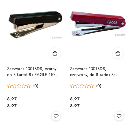
Zszywacz 1001BDS, czarny,
Zszywacz 1001BDS,
do 8 kartek 8k EAGLE 110-
czerwony, do 8 kartek 8k
1142 na zszywki _10
EAGLE 110-1143 na zszywki
(0)
(0)
_10
Cena:
Cena:
8.97
8.97
Cena:
Cena:
8.97
8.97