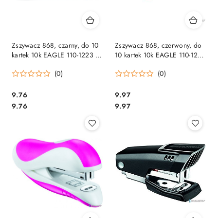
Zszywacz 868, czarny, do 10
Zszywacz 868, czerwony, do
kartek 10k EAGLE 110-1223 na
10 kartek 10k EAGLE 110-1224
zszywki 24/6 26/6
na zszywki 24/6 26/6
(0)
(0)
Cena:
Cena:
9.76
9.97
Cena:
Cena:
9.76
9.97