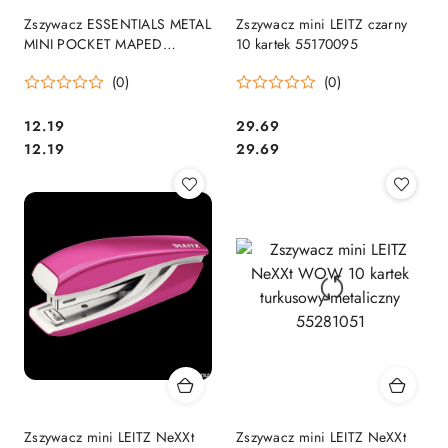
Zszywacz ESSENTIALS METAL
Zszywacz mini LEITZ czarny
MINI POCKET MAPED
10 kartek 55170095
352311
(0)
(0)
Cena:
Cena:
12.19
29.69
Cena:
Cena:
12.19
29.69
Zszywacz mini LEITZ NeXXt
Zszywacz mini LEITZ NeXXt